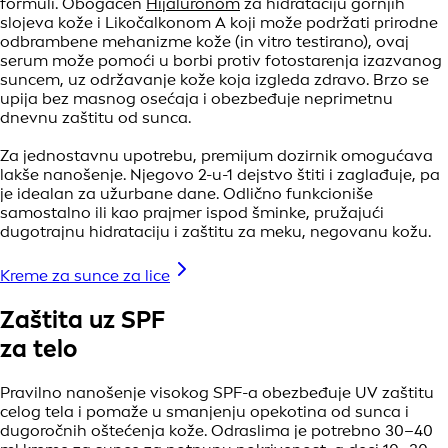
formuli. Obogaćen
Hijaluronom
za hidrataciju gornjih
slojeva kože i Likočalkonom A koji može podržati prirodne
odbrambene mehanizme kože (in vitro testirano), ovaj
serum može pomoći u borbi protiv fotostarenja izazvanog
suncem, uz održavanje kože koja izgleda zdravo. Brzo se
upija bez masnog osećaja i obezbeđuje neprimetnu
dnevnu zaštitu od sunca.
Za jednostavnu upotrebu, premijum dozirnik omogućava
lakše nanošenje. Njegovo 2-u-1 dejstvo štiti i zaglađuje, pa
je idealan za užurbane dane. Odlično funkcioniše
samostalno ili kao prajmer ispod šminke, pružajući
dugotrajnu hidrataciju i zaštitu za meku, negovanu kožu.
Kreme za sunce za lice
Zaštita uz SPF
za telo
Pravilno nanošenje visokog SPF-a obezbeđuje UV zaštitu
celog tela i pomaže u smanjenju opekotina od sunca i
dugoročnih oštećenja kože. Odraslima je potrebno 30–40