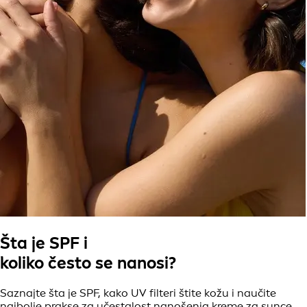
Šta je SPF i
koliko često se nanosi?
Saznajte šta je SPF, kako UV filteri štite kožu i naučite
najbolje prakse za učestalost nanošenja kreme za sunce