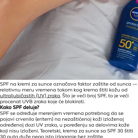
SPF na kremi za sunce označava faktor zaštite od sunca —
relativnu meru vremena tokom kog krema štiti kožu od
ultraljubičastih (UV) zraka
. Što je veći broj SPF, to je veći
procenat UVB zraka koje će blokirati.
Kako SPF deluje?
SPF se određuje merenjem vremena potrebnog da se
pojavi crvenilo (eritem) na nezaštićenoj koži izloženoj
određenoj dozi UV zraka, u poređenju sa delovima kože
koji nisu izloženi. Teoretski, krema za sunce sa SPF 30 štiti
30 puta duže nego isto izlaganje bez zaštite.