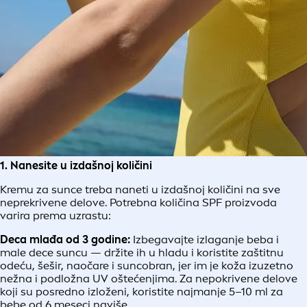
1. Nanesite u izdašnoj količini
Kremu za sunce treba naneti u izdašnoj količini na sve
neprekrivene delove. Potrebna količina SPF proizvoda
varira prema uzrastu:
Deca mlađa od 3 godine:
Izbegavajte izlaganje beba i
male dece suncu — držite ih u hladu i koristite zaštitnu
odeću, šešir, naočare i suncobran, jer im je koža izuzetno
nežna i podložna UV oštećenjima. Za nepokrivene delove
koji su posredno izloženi, koristite najmanje 5–10 ml za
bebe od 6 meseci naviše.