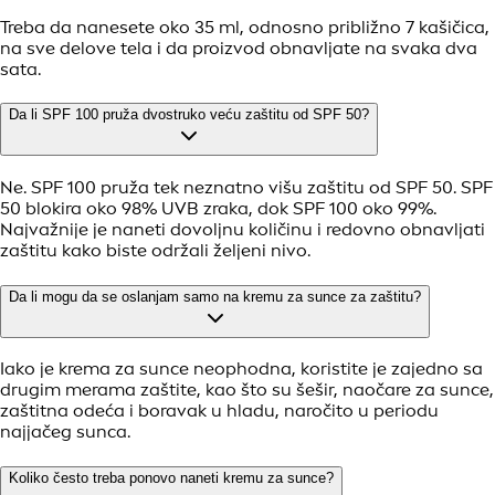
Treba da nanesete oko 35 ml, odnosno približno 7 kašičica,
na sve delove tela i da proizvod obnavljate na svaka dva
sata.
Da li SPF 100 pruža dvostruko veću zaštitu od SPF 50?
Ne. SPF 100 pruža tek neznatno višu zaštitu od SPF 50. SPF
50 blokira oko 98% UVB zraka, dok SPF 100 oko 99%.
Najvažnije je naneti dovoljnu količinu i redovno obnavljati
zaštitu kako biste održali željeni nivo.
Da li mogu da se oslanjam samo na kremu za sunce za zaštitu?
Iako je krema za sunce neophodna, koristite je zajedno sa
drugim merama zaštite, kao što su šešir, naočare za sunce,
zaštitna odeća i boravak u hladu, naročito u periodu
najjačeg sunca.
Koliko često treba ponovo naneti kremu za sunce?