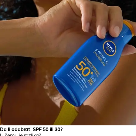
Da li odabrati SPF 50 ili 30?
U čemu je razlika?