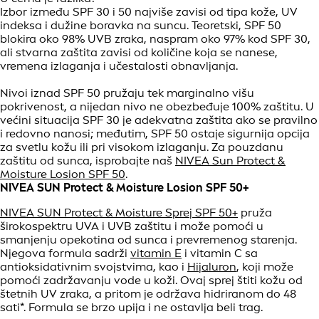
Izbor između SPF 30 i 50 najviše zavisi od tipa kože, UV
indeksa i dužine boravka na suncu. Teoretski, SPF 50
blokira oko 98% UVB zraka, naspram oko 97% kod SPF 30,
ali stvarna zaštita zavisi od količine koja se nanese,
vremena izlaganja i učestalosti obnavljanja.
Nivoi iznad SPF 50 pružaju tek marginalno višu
pokrivenost, a nijedan nivo ne obezbeđuje 100% zaštitu. U
većini situacija SPF 30 je adekvatna zaštita ako se pravilno
i redovno nanosi; međutim, SPF 50 ostaje sigurnija opcija
za svetlu kožu ili pri visokom izlaganju. Za pouzdanu
zaštitu od sunca, isprobajte naš
NIVEA Sun Protect &
Moisture Losion SPF 50
.
NIVEA SUN Protect & Moisture Losion SPF 50+
NIVEA SUN Protect & Moisture Sprej SPF 50+
pruža
širokospektru UVA i UVB zaštitu i može pomoći u
smanjenju opekotina od sunca i prevremenog starenja.
Njegova formula sadrži
vitamin E
i vitamin C sa
antioksidativnim svojstvima, kao i
Hijaluron
, koji može
pomoći zadržavanju vode u koži. Ovaj sprej štiti kožu od
štetnih UV zraka, a pritom je održava hidriranom do 48
sati*. Formula se brzo upija i ne ostavlja beli trag.