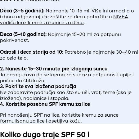
Deca (3–5 godina):
Najmanje 10–15 ml. Više informacija o
izboru odgovarajuće zaštite za decu potražite u
NIVEA
vodiču kroz kreme za sunce za decu
.
Deca (5–10 godina):
Najmanje 15–20 ml za potpunu
pokrivenost.
Odrasli i deca starija od 10:
Potrebno je najmanje 30–40 ml
za celo telo.
2. Nanesite 15–30 minuta pre izlaganja suncu
To omogućava da se krema za sunce u potpunosti upije i
počne da štiti kožu.
3. Pokrijte sva izložena područja
Ne zaboravite područja kao što su uši, vrat, teme (ako je
izloženo), nadlanice i stopala.
4. Koristite posebnu SPF kremu za lice
Pri nanošenju SPF na lice, koristite kremu za sunce
formulisanu za lice i
osetljivu kožu
.
Koliko dugo traje SPF 50 i