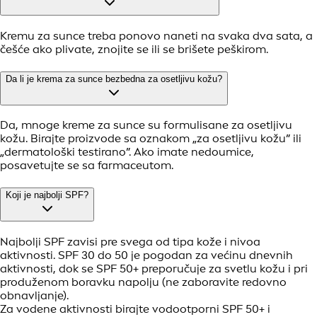
Kremu za sunce treba ponovo naneti na svaka dva sata, a
češće ako plivate, znojite se ili se brišete peškirom.
Da li je krema za sunce bezbedna za osetljivu kožu?
Da, mnoge kreme za sunce su formulisane za osetljivu
kožu. Birajte proizvode sa oznakom „za osetljivu kožu” ili
„dermatološki testirano”. Ako imate nedoumice,
posavetujte se sa farmaceutom.
Koji je najbolji SPF?
Najbolji SPF zavisi pre svega od tipa kože i nivoa
aktivnosti. SPF 30 do 50 je pogodan za većinu dnevnih
aktivnosti, dok se SPF 50+ preporučuje za svetlu kožu i pri
produženom boravku napolju (ne zaboravite redovno
obnavljanje).
Za vodene aktivnosti birajte vodootporni SPF 50+ i