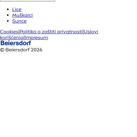
Lice
Muškarci
Sunce
Cookies
|
Politika o zaštiti privatnosti
|
Uslovi
korišćenja
|
Impresum
© Beiersdorf 2026