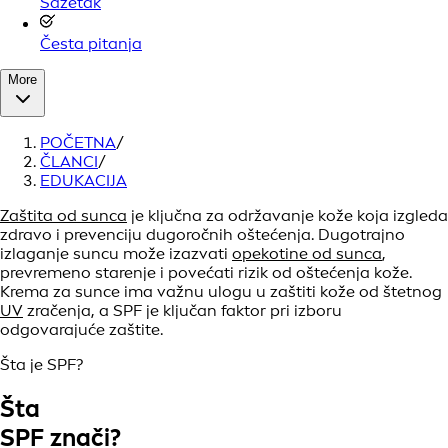
Sažetak
Česta pitanja
More
POČETNA
/
ČLANCI
/
EDUKACIJA
Zaštita od sunca
je ključna za održavanje kože koja izgleda
zdravo i prevenciju dugoročnih oštećenja. Dugotrajno
izlaganje suncu može izazvati
opekotine od sunca
,
prevremeno starenje i povećati rizik od oštećenja kože.
Krema za sunce ima važnu ulogu u zaštiti kože od štetnog
UV
zračenja, a SPF je ključan faktor pri izboru
odgovarajuće zaštite.
Šta je SPF?
Šta
SPF znači?