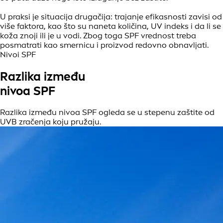
U praksi je situacija drugačija: trajanje efikasnosti zavisi od
više faktora, kao što su naneta količina, UV indeks i da li se
koža znoji ili je u vodi. Zbog toga SPF vrednost treba
posmatrati kao smernicu i proizvod redovno obnavljati.
Nivoi SPF
Razlika između
nivoa SPF
Razlika između nivoa SPF ogleda se u stepenu zaštite od
UVB zračenja koju pružaju.