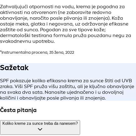
Zahvaljujući otpornosti na vodu, krema je pogodna za
aktivnosti na otvorenom (ne zaboravite redovno
obnavljanje, naročito posle plivanja ili znojenja). Koža
ostaje meka, glatka i negovana, uz održavanje efikasne
zaštite od sunca. Pogodan za sve tipove kože;
dermatološki testirana formula pruža pouzdanu negu za
svakodnevnu upotrebu.
*Instrumentalna procena, 35 žena, 2022
Sažetak
SPF pokazuje koliko efikasno krema za sunce štiti od UVB
zraka. Viši SPF pruža višu zaštitu, ali je ključno obnavljanje
na svaka dva sata. Nanosite ujednačeno i u dovoljnoj
količini i obnavljajte posle plivanja ili znojenja.
Česta pitanja
Koliko kreme za sunce treba da nanesem?