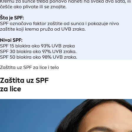
Kremu za sunce treba ponovo naneti na svaka dva sata, ili
češće ako plivate ili se znojite.
Šta je SPF:
SPF označava faktor zaštite od sunca i pokazuje nivo
zaštite koji krema pruža od UVB zraka.
Nivoi SPF:
SPF 15 blokira oko 93% UVB zraka
SPF 30 blokira oko 97% UVB zraka.
SPF 50 blokira oko 98% UVB zraka.
Zaštita uz SPF za lice i telo
Zaštita uz SPF
za lice