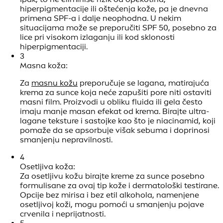
hiperpigmentacije ili oštećenja kože, pa je dnevna
primena SPF-a i dalje neophodna. U nekim
situacijama može se preporučiti SPF 50, posebno za
lice pri visokom izlaganju ili kod sklonosti
hiperpigmentaciji.
3
Masna koža:
Za
masnu kožu
preporučuje se lagana, matirajuća
krema za sunce koja neće zapušiti pore niti ostaviti
masni film. Proizvodi u obliku fluida ili gela često
imaju manje masan efekat od krema. Birajte ultra-
lagane teksture i sastojke kao što je niacinamid, koji
pomaže da se apsorbuje višak sebuma i doprinosi
smanjenju nepravilnosti.
4
Osetljiva koža:
Za osetljivu kožu birajte kreme za sunce posebno
formulisane za ovaj tip kože i dermatološki testirane.
Opcije bez mirisa i bez etil alkohola, namenjene
osetljivoj koži, mogu pomoći u smanjenju pojave
crvenila i neprijatnosti.