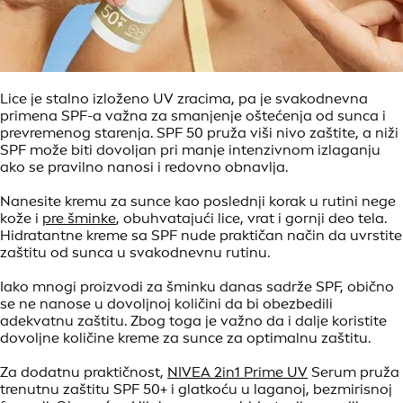
Lice je stalno izloženo UV zracima, pa je svakodnevna
primena SPF-a važna za smanjenje oštećenja od sunca i
prevremenog starenja. SPF 50 pruža viši nivo zaštite, a niži
SPF može biti dovoljan pri manje intenzivnom izlaganju
ako se pravilno nanosi i redovno obnavlja.
Nanesite kremu za sunce kao poslednji korak u rutini nege
kože i
pre šminke
, obuhvatajući lice, vrat i gornji deo tela.
Hidratantne kreme sa SPF nude praktičan način da uvrstite
zaštitu od sunca u svakodnevnu rutinu.
Iako mnogi proizvodi za šminku danas sadrže SPF, obično
se ne nanose u dovoljnoj količini da bi obezbedili
adekvatnu zaštitu. Zbog toga je važno da i dalje koristite
dovoljne količine kreme za sunce za optimalnu zaštitu.
Za dodatnu praktičnost,
NIVEA 2in1 Prime UV
Serum pruža
trenutnu zaštitu SPF 50+ i glatkoću u laganoj, bezmirisnoj