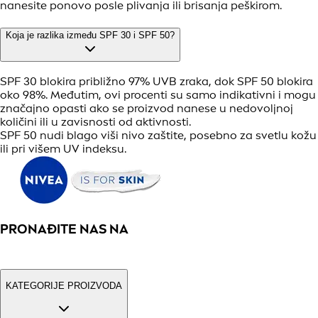
nanesite ponovo posle plivanja ili brisanja peškirom.
Koja je razlika između SPF 30 i SPF 50?
SPF 30 blokira približno 97% UVB zraka, dok SPF 50 blokira
oko 98%. Međutim, ovi procenti su samo indikativni i mogu
značajno opasti ako se proizvod nanese u nedovoljnoj
količini ili u zavisnosti od aktivnosti.
SPF 50 nudi blago viši nivo zaštite, posebno za svetlu kožu
ili pri višem UV indeksu.
PRONAĐITE NAS NA
KATEGORIJE PROIZVODA