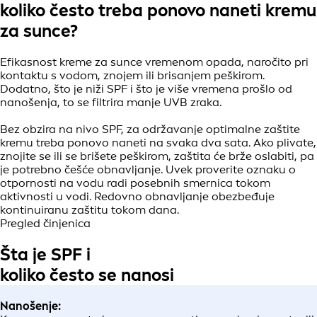
koliko često treba ponovo naneti kremu
za sunce?
Efikasnost kreme za sunce vremenom opada, naročito pri
kontaktu s vodom, znojem ili brisanjem peškirom.
Dodatno, što je niži SPF i što je više vremena prošlo od
nanošenja, to se filtrira manje UVB zraka.
Bez obzira na nivo SPF, za održavanje optimalne zaštite
kremu treba ponovo naneti na svaka dva sata. Ako plivate,
znojite se ili se brišete peškirom, zaštita će brže oslabiti, pa
je potrebno češće obnavljanje. Uvek proverite oznaku o
otpornosti na vodu radi posebnih smernica tokom
aktivnosti u vodi. Redovno obnavljanje obezbeđuje
kontinuiranu zaštitu tokom dana.
Pregled činjenica
Šta je SPF i
koliko često se nanosi
Nanošenje: