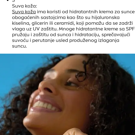
5
Suva koža:
Suva koža
ima koristi od hidratantnih krema za sunce
obogaćenih sastojcima kao što su hijaluronska
kiselina, glicerin ili ceramidi, koji pomažu da se zadrži
vlaga uz UV zaštitu. Mnoge hidratantne kreme sa SPF
pružaju i zaštitu od sunca i hidrataciju, sprečavajući
suvoću i perutanje usled produženog izlaganja
suncu.