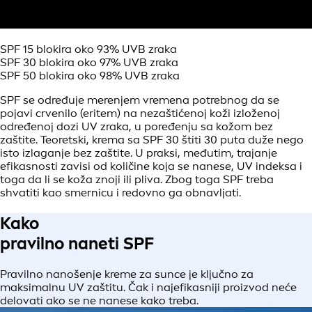
SPF 15 blokira oko 93% UVB zraka
SPF 30 blokira oko 97% UVB zraka
SPF 50 blokira oko 98% UVB zraka
SPF se određuje merenjem vremena potrebnog da se
pojavi crvenilo (eritem) na nezaštićenoj koži izloženoj
određenoj dozi UV zraka, u poređenju sa kožom bez
zaštite. Teoretski, krema sa SPF 30 štiti 30 puta duže nego
isto izlaganje bez zaštite. U praksi, međutim, trajanje
efikasnosti zavisi od količine koja se nanese, UV indeksa i
toga da li se koža znoji ili pliva. Zbog toga SPF treba
shvatiti kao smernicu i redovno ga obnavljati.
Kako
pravilno naneti SPF
Pravilno nanošenje kreme za sunce je ključno za
maksimalnu UV zaštitu. Čak i najefikasniji proizvod neće
delovati ako se ne nanese kako treba.