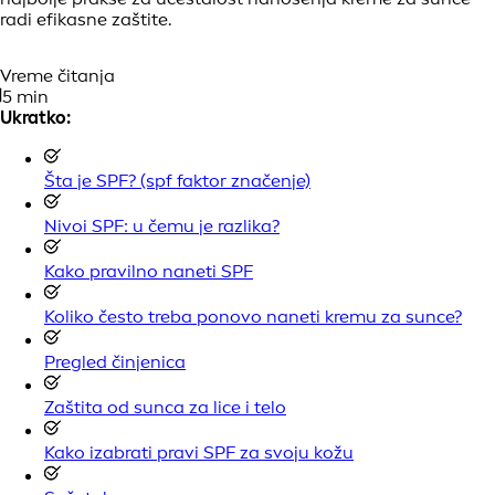
radi efikasne zaštite.
Vreme čitanja
5 min
Ukratko:
Šta je SPF? (spf faktor značenje)
Nivoi SPF: u čemu je razlika?
Kako pravilno naneti SPF
Koliko često treba ponovo naneti kremu za sunce?
Pregled činjenica
Zaštita od sunca za lice i telo
Kako izabrati pravi SPF za svoju kožu