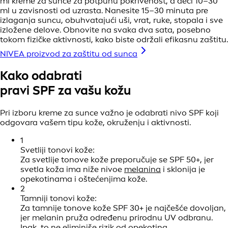
ml kreme za sunce za potpunu pokrivenost, a deci 10–30
ml u zavisnosti od uzrasta. Nanesite 15–30 minuta pre
izlaganja suncu, obuhvatajući uši, vrat, ruke, stopala i sve
izložene delove. Obnovite na svaka dva sata, posebno
tokom fizičke aktivnosti, kako biste održali efikasnu zaštitu.
NIVEA proizvod za zaštitu od sunca
Kako odabrati
pravi SPF za
vašu kožu
Pri izboru kreme za sunce važno je odabrati nivo SPF koji
odgovara vašem tipu kože, okruženju i aktivnosti.
1
Svetliji tonovi kože:
Za svetlije tonove kože preporučuje se SPF 50+, jer
svetla koža ima niže nivoe
melanina
i sklonija je
opekotinama i oštećenjima kože.
2
Tamniji tonovi kože:
Za tamnije tonove kože SPF 30+ je najčešće dovoljan,
jer melanin pruža određenu prirodnu UV odbranu.
Ipak, to ne eliminiše rizik od opekotina,