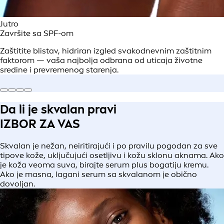
Jutro
Završite sa SPF-om
Zaštitite blistav, hidriran izgled svakodnevnim zaštitnim
faktorom — vaša najbolja odbrana od uticaja životne
sredine i prevremenog starenja.
Da li je skvalan pravi
IZBOR ZA VAS
Skvalan je nežan, neiritirajući i po pravilu pogodan za sve
tipove kože, uključujući osetljivu i kožu sklonu aknama. Ako
je koža veoma suva, birajte serum plus bogatiju kremu.
Ako je masna, lagani serum sa skvalanom je obično
dovoljan.