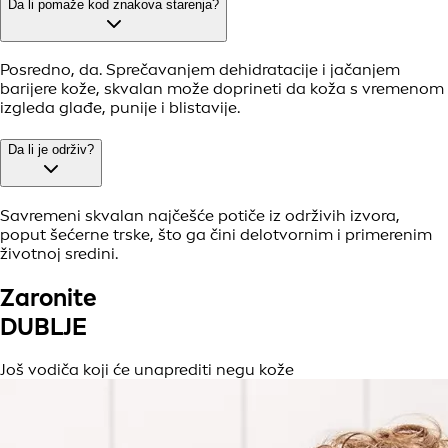
Da li pomaže kod znakova starenja?
Posredno, da. Sprečavanjem dehidratacije i jačanjem
barijere kože, skvalan može doprineti da koža s vremenom
izgleda glađe, punije i blistavije.
Da li je održiv?
Savremeni skvalan najčešće potiče iz održivih izvora,
poput šećerne trske, što ga čini delotvornim i primerenim
životnoj sredini.
Zaronite
DUBLJE
Još vodiča koji će unaprediti negu kože