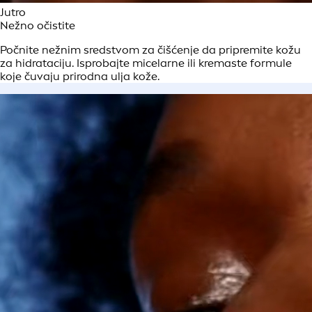
Jutro
Nežno očistite
Počnite nežnim sredstvom za čišćenje da pripremite kožu
za hidrataciju. Isprobajte micelarne ili kremaste formule
koje čuvaju prirodna ulja kože.