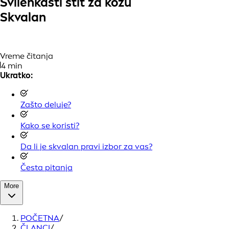
Svilenkasti štit za kožu
Skvalan
Vreme čitanja
4 min
Ukratko:
Zašto deluje?
Kako se koristi?
Da li je skvalan pravi izbor za vas?
Česta pitanja
More
POČETNA
/
ČLANCI
/