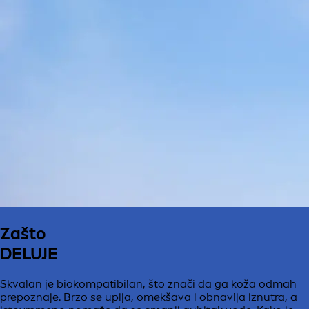
Zašto
DELUJE
Skvalan je biokompatibilan, što znači da ga koža odmah
prepoznaje. Brzo se upija, omekšava i obnavlja iznutra, a