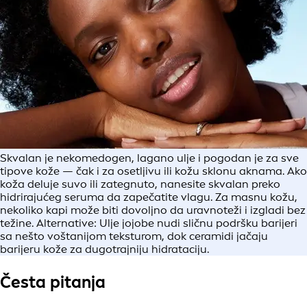
Skvalan je nekomedogen, lagano ulje i pogodan je za sve
tipove kože — čak i za osetljivu ili kožu sklonu aknama. Ako
koža deluje suvo ili zategnuto, nanesite skvalan preko
hidrirajućeg seruma da zapečatite vlagu. Za masnu kožu,
nekoliko kapi može biti dovoljno da uravnoteži i izgladi bez
težine. Alternative: Ulje jojobe nudi sličnu podršku barijeri
sa nešto voštanijom teksturom, dok ceramidi jačaju
barijeru kože za dugotrajniju hidrataciju.
Česta pitanja