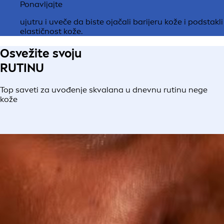
Ponavljajte
ujutru i uveče da biste ojačali barijeru kože i podstakli
elastičnost kože.
Osvežite svoju
RUTINU
Top saveti za uvođenje skvalana u dnevnu rutinu nege
kože