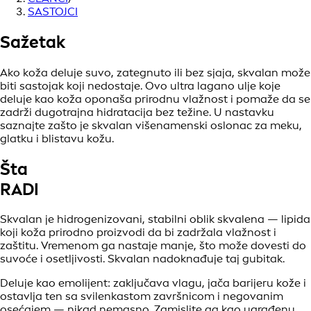
SASTOJCI
Sažetak
Ako koža deluje suvo, zategnuto ili bez sjaja, skvalan može
biti sastojak koji nedostaje. Ovo ultra lagano ulje koje
deluje kao koža oponaša prirodnu vlažnost i pomaže da se
zadrži dugotrajna hidratacija bez težine. U nastavku
saznajte zašto je skvalan višenamenski oslonac za meku,
glatku i blistavu kožu.
Šta
RADI
Skvalan je hidrogenizovani, stabilni oblik skvalena — lipida
koji koža prirodno proizvodi da bi zadržala vlažnost i
zaštitu. Vremenom ga nastaje manje, što može dovesti do
suvoće i osetljivosti. Skvalan nadoknađuje taj gubitak.
Deluje kao emolijent: zaključava vlagu, jača barijeru kože i
ostavlja ten sa svilenkastom završnicom i negovanim
osećajem — nikad nemasno. Zamislite ga kao ugrađenu