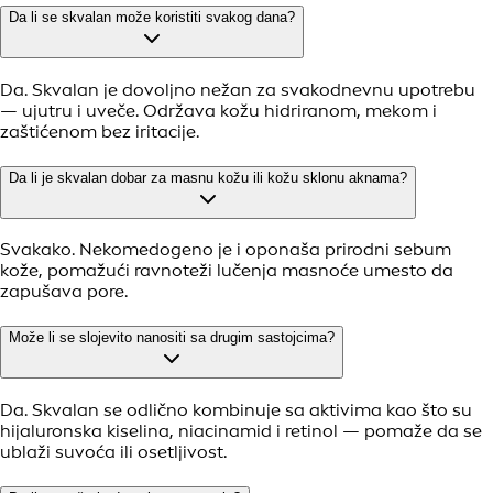
Da li se skvalan može koristiti svakog dana?
Da. Skvalan je dovoljno nežan za svakodnevnu upotrebu
— ujutru i uveče. Održava kožu hidriranom, mekom i
zaštićenom bez iritacije.
Da li je skvalan dobar za masnu kožu ili kožu sklonu aknama?
Svakako. Nekomedogeno je i oponaša prirodni sebum
kože, pomažući ravnoteži lučenja masnoće umesto da
zapušava pore.
Može li se slojevito nanositi sa drugim sastojcima?
Da. Skvalan se odlično kombinuje sa aktivima kao što su
hijaluronska kiselina, niacinamid i retinol — pomaže da se
ublaži suvoća ili osetljivost.