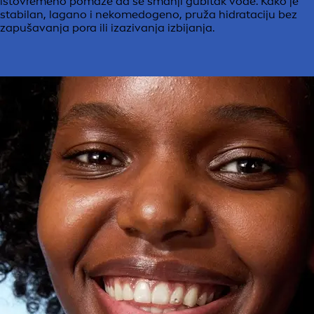
istovremeno pomaže da se smanji gubitak vode. Kako je
stabilan, lagano i nekomedogeno, pruža hidrataciju bez
zapušavanja pora ili izazivanja izbijanja.