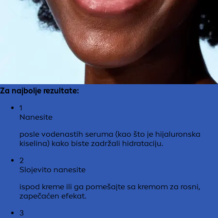
Za najbolje rezultate:
1
Nanesite
posle vodenastih seruma (kao što je hijaluronska
kiselina) kako biste zadržali hidrataciju.
2
Slojevito nanesite
ispod kreme ili ga pomešajte sa kremom za rosni,
zapečaćen efekat.
3