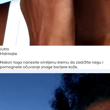
Jutro
Hidrirajte
Nakon toga nanesite omiljenu kremu da zadržite negu i
pomognete očuvanje snage barijere kože.