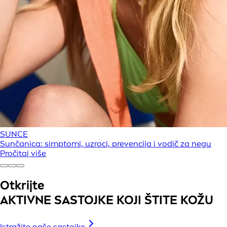
SUNCE
Sunčanica: simptomi, uzroci, prevencija i vodič za negu
Pročitaj više
Otkrijte
AKTIVNE SASTOJKE KOJI ŠTITE KOŽU
Istražite naše sastojke