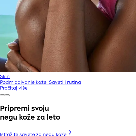
Skin
Podmlađivanje kože: Saveti i rutina
Pročitaj više
Pripremi svoju
negu kože za leto
Istražite savete za negu kože