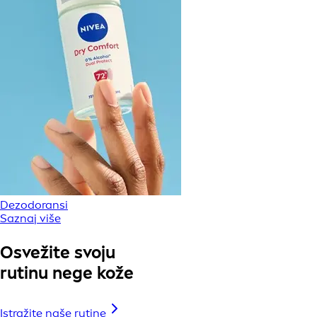
Dezodoransi
Saznaj više
Osvežite svoju
rutinu nege kože
Istražite naše rutine