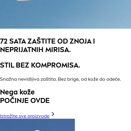
72 SATA ZAŠTITE OD ZNOJA I
NEPRIJATNIH MIRISA.
STIL BEZ KOMPROMISA.
Snažna nevidljiva zaštita. Bez brige, od kože do odeće.
Nega kože
POČINJE OVDE
Istražite sve proizvode