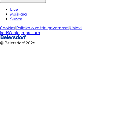
Lice
Muškarci
Sunce
Cookies
|
Politika o zaštiti privatnosti
|
Uslovi
korišćenja
|
Impresum
© Beiersdorf 2026