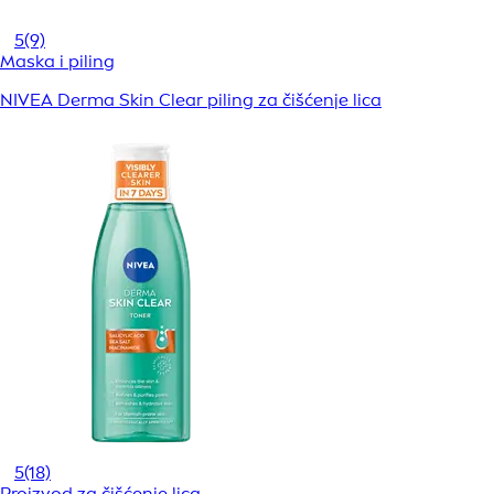
5
(9)
Maska i piling
NIVEA Derma Skin Clear piling za čišćenje lica
5
(18)
Proizvod za čišćenje lica