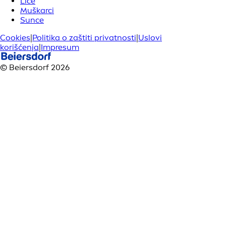
Lice
Muškarci
Sunce
Cookies
|
Politika o zaštiti privatnosti
|
Uslovi
korišćenja
|
Impresum
© Beiersdorf 2026