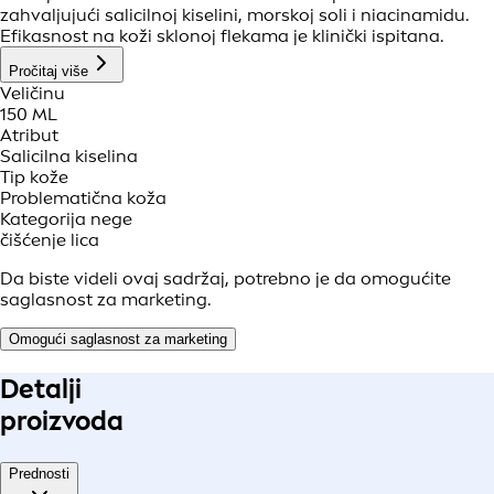
zahvaljujući salicilnoj kiselini, morskoj soli i niacinamidu.
Efikasnost na koži sklonoj flekama je klinički ispitana.
Pročitaj više
Veličinu
150 ML
Atribut
Salicilna kiselina
Tip kože
Problematična koža
Kategorija nege
čišćenje lica
Da biste videli ovaj sadržaj, potrebno je da omogućite
saglasnost za marketing.
Omogući saglasnost za marketing
Detalji
proizvoda
Prednosti