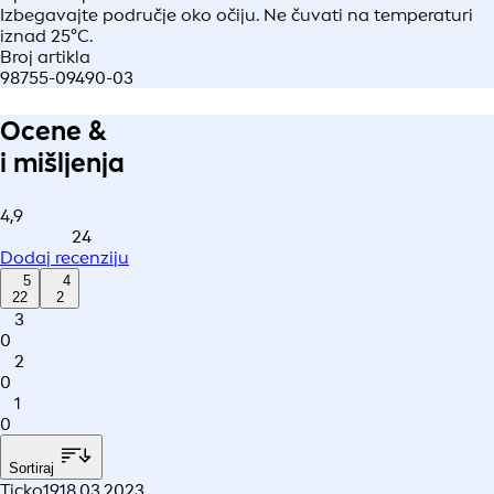
Izbegavajte područje oko očiju. Ne čuvati na temperaturi
iznad 25°C.
Broj artikla
98755-09490-03
Ocene &
i mišljenja
4,9
24
Dodaj recenziju
5
4
22
2
3
0
2
0
1
0
Sortiraj
Ticko19
18.03.2023.