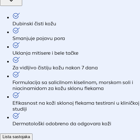
Dubinski čisti kožu
Smanjuje pojavu pora
Uklanja mitisere i bele tačke
Za vidljivo čistiju kožu nakon 7 dana
Formulacija sa salicilnom kiselinom, morskom soli i
niacinamidom za kožu sklonu flekama
Efikasnost na koži sklonoj flekama testirani u kliničkoj
studiji
Dermatološki odobreno da odgovara koži
Lista sastojaka