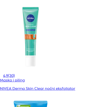
4,9
(30)
Maska i piling
NIVEA Derma Skin Clear noćni eksfoliator