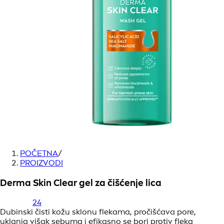
POČETNA
/
PROIZVODI
Derma Skin Clear gel za čišćenje lica
24
Dubinski čisti kožu sklonu flekama, pročišćava pore,
uklanja višak sebuma i efikasno se bori protiv fleka