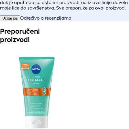
dok je upotreba sa ostalim proizvodima iz ove linije dovela
moje lice do savršenstva. Sve preporuke za ovaj proizvod.
Odrećivo o recenzijama
Učitaj još
Preporučeni
proizvodi