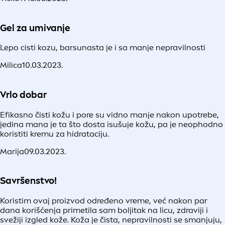
Gel za umivanje
Lepo cisti kozu, barsunasta je i sa manje nepravilnosti
Milica
10.03.2023.
Vrlo dobar
Efikasno čisti kožu i pore su vidno manje nakon upotrebe,
jedina mana je ta što dosta isušuje kožu, pa je neophodno
koristiti kremu za hidrataciju.
Marija
09.03.2023.
Savršenstvo!
Koristim ovaj proizvod određeno vreme, već nakon par
dana korišćenja primetila sam boljitak na licu, zdraviji i
svežiji izgled kože. Koža je čista, nepravilnosti se smanjuju,