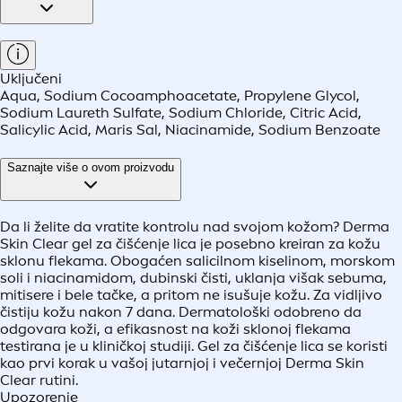
Uključeni
Aqua, Sodium Cocoamphoacetate, Propylene Glycol,
Sodium Laureth Sulfate, Sodium Chloride, Citric Acid,
Salicylic Acid, Maris Sal, Niacinamide, Sodium Benzoate
Saznajte više o ovom proizvodu
Da li želite da vratite kontrolu nad svojom kožom? Derma
Skin Clear gel za čišćenje lica je posebno kreiran za kožu
sklonu flekama. Obogaćen salicilnom kiselinom, morskom
soli i niacinamidom, dubinski čisti, uklanja višak sebuma,
mitisere i bele tačke, a pritom ne isušuje kožu. Za vidljivo
čistiju kožu nakon 7 dana. Dermatološki odobreno da
odgovara koži, a efikasnost na koži sklonoj flekama
testirana je u kliničkoj studiji. Gel za čišćenje lica se koristi
kao prvi korak u vašoj jutarnjoj i večernjoj Derma Skin
Clear rutini.
Upozorenje