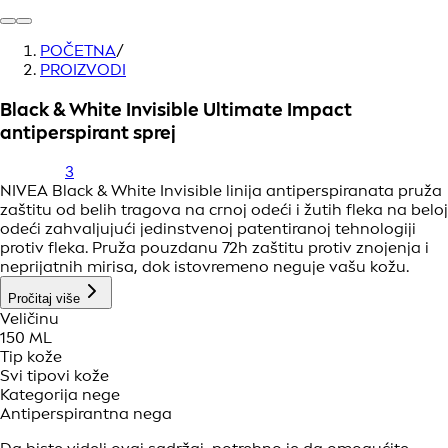
POČETNA
/
PROIZVODI
Black & White Invisible Ultimate Impact
antiperspirant sprej
3
NIVEA Black & White Invisible linija antiperspiranata pruža
zaštitu od belih tragova na crnoj odeći i žutih fleka na beloj
odeći zahvaljujući jedinstvenoj patentiranoj tehnologiji
protiv fleka. Pruža pouzdanu 72h zaštitu protiv znojenja i
neprijatnih mirisa, dok istovremeno neguje vašu kožu.
Pročitaj više
Veličinu
150 ML
Tip kože
Svi tipovi kože
Kategorija nege
Antiperspirantna nega