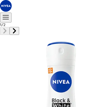
1
/
2