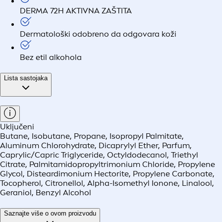
DERMA 72H AKTIVNA ZAŠTITA
Dermatološki odobreno da odgovara koži
Bez etil alkohola
Lista sastojaka
Uključeni
Butane, Isobutane, Propane, Isopropyl Palmitate,
Aluminum Chlorohydrate, Dicaprylyl Ether, Parfum,
Caprylic/Capric Triglyceride, Octyldodecanol, Triethyl
Citrate, Palmitamidopropyltrimonium Chloride, Propylene
Glycol, Disteardimonium Hectorite, Propylene Carbonate,
Tocopherol, Citronellol, Alpha-Isomethyl Ionone, Linalool,
Geraniol, Benzyl Alcohol
Saznajte više o ovom proizvodu