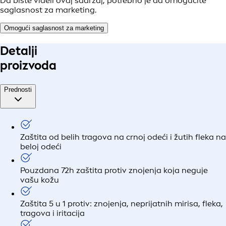
Da biste videli ovaj sadržaj, potrebno je da omogućite
saglasnost za marketing.
Omogući saglasnost za marketing
Detalji
proizvoda
Prednosti
Zaštita od belih tragova na crnoj odeći i žutih fleka na
beloj odeći
Pouzdana 72h zaštita protiv znojenja koja neguje
vašu kožu
Zaštita 5 u 1 protiv: znojenja, neprijatnih mirisa, fleka,
tragova i iritacija