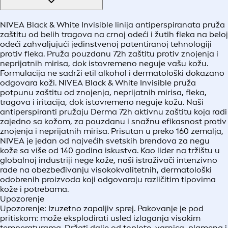
NIVEA Black & White Invisible linija antiperspiranata pruža
zaštitu od belih tragova na crnoj odeći i žutih fleka na beloj
odeći zahvaljujući jedinstvenoj patentiranoj tehnologiji
protiv fleka. Pruža pouzdanu 72h zaštitu protiv znojenja i
neprijatnih mirisa, dok istovremeno neguje vašu kožu.
Formulacija ne sadrži etil alkohol i dermatološki dokazano
odgovara koži. NIVEA Black & White Invisible pruža
potpunu zaštitu od znojenja, neprijatnih mirisa, fleka,
tragova i iritacija, dok istovremeno neguje kožu. Naši
antiperspiranti pružaju Derma 72h aktivnu zaštitu koja radi
zajedno sa kožom, za pouzdanu i snažnu efikasnost protiv
znojenja i neprijatnih mirisa. Prisutan u preko 160 zemalja,
NIVEA je jedan od najvećih svetskih brendova za negu
kože sa više od 140 godina iskustva. Kao lider na tržištu u
globalnoj industriji nege kože, naši istraživači intenzivno
rade na obezbeđivanju visokokvalitetnih, dermatološki
odobrenih proizvoda koji odgovaraju različitim tipovima
kože i potrebama.
Upozorenje
Upozorenje: Izuzetno zapaljiv sprej. Pakovanje je pod
pritiskom: može eksplodirati usled izlaganja visokim
temperaturama. Držati dalje od toplote, varnica, plamena i