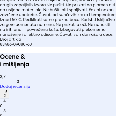
drugih zapaljivih izvora.Ne pušiti. Ne prskati na plamen niti
na usijane materijale. Ne bušiti niti spaljivati, čak ni nakon
završene upotrebe. Čuvati od sunčevih zraka i temperature
iznad 50°C. Reciklirati samo praznu bocu. Koristiti isključivo
za gore pomenutu namenu. Ne prskati u oči. Ne nanositi
na iritiranu ili povređenu kožu. Izbegavati prekomerno
nanošenje i direktno udisanje. Čuvati van domašaja dece.
Broj artikla
83486-09080-63
Ocene &
i mišljenja
3,7
3
Dodaj recenziju
5
2
4
0
3
0