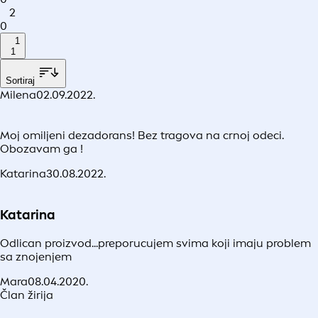
2
0
1
1
Sortiraj
Milena
02.09.2022.
Moj omiljeni dezadorans! Bez tragova na crnoj odeci.
Obozavam ga !
Katarina
30.08.2022.
Katarina
Odlican proizvod...preporucujem svima koji imaju problem
sa znojenjem
Mara
08.04.2020.
Član žirija