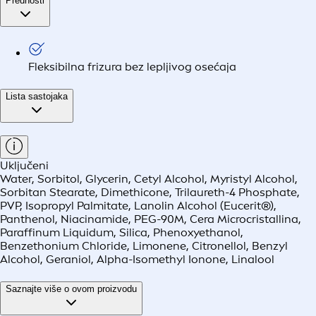
Prednosti
Fleksibilna frizura bez lepljivog osećaja
Lista sastojaka
Uključeni
Water, Sorbitol, Glycerin, Cetyl Alcohol, Myristyl Alcohol,
Sorbitan Stearate, Dimethicone, Trilaureth-4 Phosphate,
PVP, Isopropyl Palmitate, Lanolin Alcohol (Eucerit®),
Panthenol, Niacinamide, PEG-90M, Cera Microcristallina,
Paraffinum Liquidum, Silica, Phenoxyethanol,
Benzethonium Chloride, Limonene, Citronellol, Benzyl
Alcohol, Geraniol, Alpha-Isomethyl Ionone, Linalool
Saznajte više o ovom proizvodu