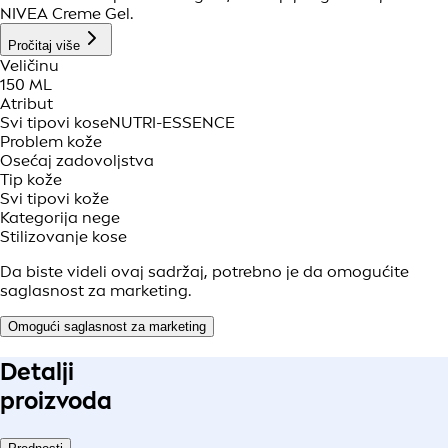
NIVEA Creme Gel.
Pročitaj više
Veličinu
150 ML
Atribut
Svi tipovi kose
NUTRI-ESSENCE
Problem kože
Osećaj zadovoljstva
Tip kože
Svi tipovi kože
Kategorija nege
Stilizovanje kose
Da biste videli ovaj sadržaj, potrebno je da omogućite
saglasnost za marketing.
Omogući saglasnost za marketing
Detalji
proizvoda