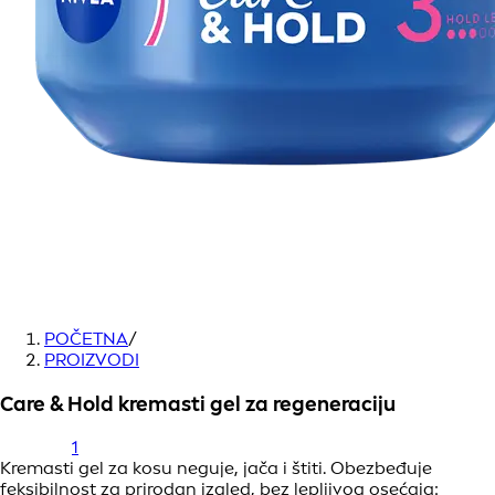
POČETNA
/
PROIZVODI
Care & Hold kremasti gel za regeneraciju
1
Kremasti gel za kosu neguje, jača i štiti. Obezbeđuje
feksibilnost za prirodan izgled, bez lepljivog osećaja: