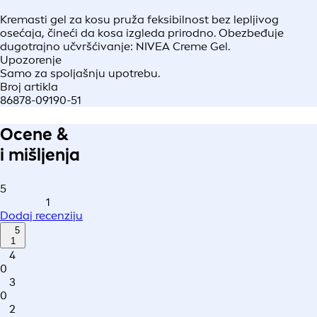
Kremasti gel za kosu pruža feksibilnost bez lepljivog
osećaja, čineći da kosa izgleda prirodno. Obezbeđuje
dugotrajno učvršćivanje: NIVEA Creme Gel.
Upozorenje
Samo za spoljašnju upotrebu.
Broj artikla
86878-09190-51
Ocene &
i mišljenja
5
1
Dodaj recenziju
5
1
4
0
3
0
2