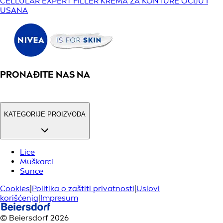
CELLULAR EXPERT FILLER KREMA ZA KONTURE OČIJU I
USANA
PRONAĐITE NAS NA
KATEGORIJE PROIZVODA
Lice
Muškarci
Sunce
Cookies
|
Politika o zaštiti privatnosti
|
Uslovi
korišćenja
|
Impresum
© Beiersdorf 2026