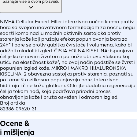
Saznajte više o ovom proizvodu
NIVEA Cellular Expert Filler intenzivna noćna krema protiv
bora sa svojom inovativnom formulacijom za noćnu negu
sadrži kombinaciju moćnih aktivnih sastojaka protiv
starenja kože koji pružaju efekat popunjavanja bora za
24h* i bore se protiv gubitka čvrstoće i volumena, kako bi
održali mladolik izgled. ČISTA FOLNA KISELINA: ispunjava
ćelije kože novim životom i pomaže obnovu vlakana koji
utiču na elastičnost kože*, na ovaj način podstiče se čvrst i
popunjen izgled kože. MIKRO I MAKRO HIJALURONSKA
KISELINA: 2 obavezna sastojka protiv starenja, poznati su
po tome što efikasno popunjavaju bore, intenzivno
hidriraju i čine kožu glatkom. Otkrijte dodatnu regeneraciju
ćelija tokom noći, koja podržava prirodni proces
obnavljanja kože i pruža osvežen i odmoran izgled.
Broj artikla
82386-09620-31
Ocene &
i mišljenja