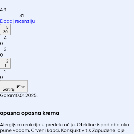
4,9
31
Dodaj recenziju
5
30
4
0
3
0
2
1
1
0
Sortiraj
Goran
10.01.2025.
opasna opasna krema
Alergijska reakcija u predelu očiju. Otekline ispod oba oka
pune vodom. Crveni kapci. Konkjuktivitis Zapuđene loje