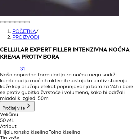
POČETNA
/
PROIZVODI
CELLULAR EXPERT FILLER INTENZIVNA NOĆNA
KREMA PROTIV BORA
31
Naša napredna formulacija za noćnu negu sadrži
kombinaciju moćnih aktivnih sastojaka protiv starenja
kože koji pružaju efekat popunjavanja bora za 24h i bore
se protiv gubitka čvrstoće i volumena, kako bi održali
mladolik izgled| 50ml
Pročitaj više
Veličinu
50 ML
Atribut
Hijaluronska kiselina
Folna kiselina
Tip kože