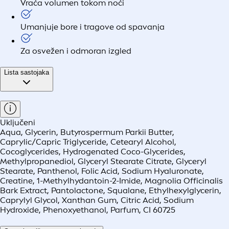
Vraća volumen tokom noći
Umanjuje bore i tragove od spavanja
Za osvežen i odmoran izgled
Lista sastojaka
Uključeni
Aqua, Glycerin, Butyrospermum Parkii Butter,
Caprylic/Capric Triglyceride, Cetearyl Alcohol,
Cocoglycerides, Hydrogenated Coco-Glycerides,
Methylpropanediol, Glyceryl Stearate Citrate, Glyceryl
Stearate, Panthenol, Folic Acid, Sodium Hyaluronate,
Creatine, 1-Methylhydantoin-2-Imide, Magnolia Officinalis
Bark Extract, Pantolactone, Squalane, Ethylhexylglycerin,
Caprylyl Glycol, Xanthan Gum, Citric Acid, Sodium
Hydroxide, Phenoxyethanol, Parfum, CI 60725