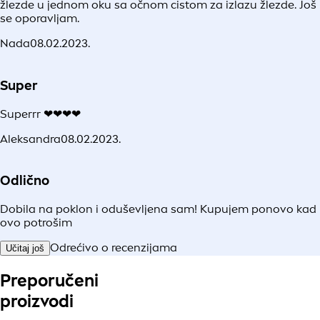
žlezde u jednom oku sa očnom cistom za izlazu žlezde. Još
se oporavljam.
Nada
08.02.2023.
Super
Superrr ❤❤❤❤
Aleksandra
08.02.2023.
Odlično
Dobila na poklon i oduševljena sam! Kupujem ponovo kad
ovo potrošim
Odrećivo o recenzijama
Učitaj još
Preporučeni
proizvodi