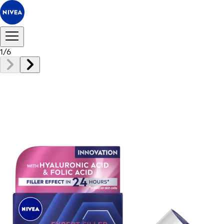
1
/
6