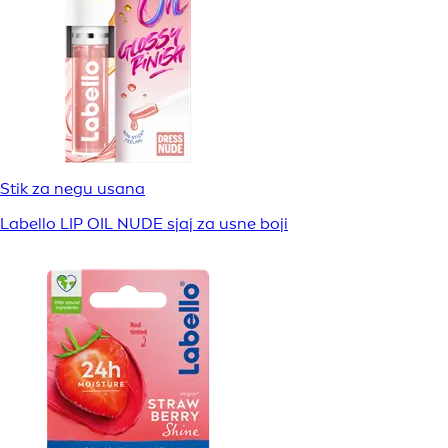
Stik za negu usana
Labello LIP OIL NUDE sjaj za usne boji