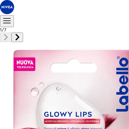
1
/
7