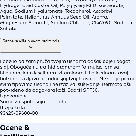
Hydrogenated Castor Oil, Polyglyceryl-3 Diisostearate,
Aqua, Sodium Hyaluronate, Tocopherol, Ascorbyl
Palmitate, Helianthus Annuus Seed Oil, Aroma,
Magnesium Stearate, Sodium Chloride, CI 42090, Sodium
Sulfate
Saznajte više o ovom proizvodu
Labello balzam pruža tvojim usnama dašak boje i bogat
sjaj. Obogaćen ultra-hidratantnom formulacijom sa
hijaluronskom kiselinom, vitaminom E i glicerinom, ovaj
balzam oživljava prirodni sjaj tvojih usana. Nežan je prema
svim tipovima usana i ne izaziva isušivanje. Dermatološki
potvrđeno da odgovara koži. Sadrži SPF30.
Upozorenje
Samo za spoljašnju upotrebu.
Broj artikla
93425-09600-00
Ocene &