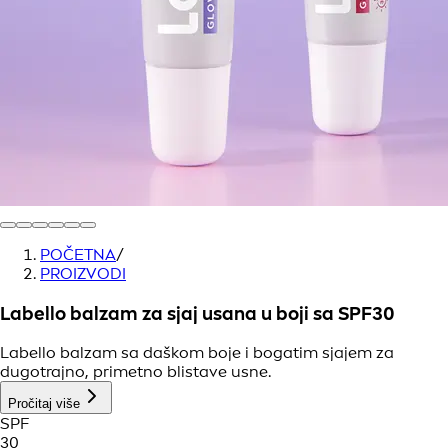
POČETNA
/
PROIZVODI
Labello balzam za sjaj usana u boji sa SPF30
Labello balzam sa daškom boje i bogatim sjajem za
dugotrajno, primetno blistave usne.
Pročitaj više
SPF
30