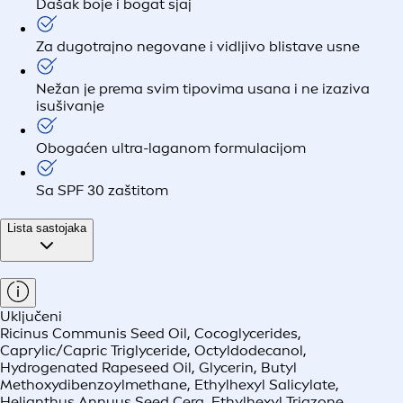
Dašak boje i bogat sjaj
Za dugotrajno negovane i vidljivo blistave usne
Nežan je prema svim tipovima usana i ne izaziva
isušivanje
Obogaćen ultra-laganom formulacijom
Sa SPF 30 zaštitom
Lista sastojaka
Uključeni
Ricinus Communis Seed Oil, Cocoglycerides,
Caprylic/Capric Triglyceride, Octyldodecanol,
Hydrogenated Rapeseed Oil, Glycerin, Butyl
Methoxydibenzoylmethane, Ethylhexyl Salicylate,
Helianthus Annuus Seed Cera, Ethylhexyl Triazone,