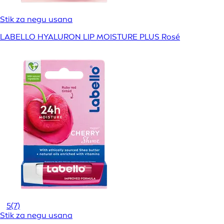
Stik za negu usana
LABELLO HYALURON LIP MOISTURE PLUS Rosé
5
(7)
Stik za negu usana