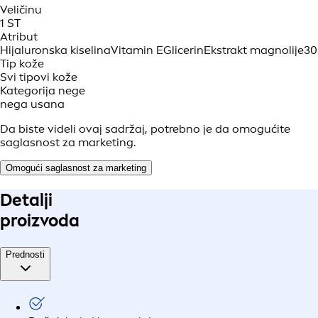
Veličinu
1 ST
Atribut
Hijaluronska kiselina
Vitamin E
Glicerin
Ekstrakt magnolije
30
Tip kože
Svi tipovi kože
Kategorija nege
nega usana
Da biste videli ovaj sadržaj, potrebno je da omogućite
saglasnost za marketing.
Omogući saglasnost za marketing
Detalji
proizvoda
Prednosti