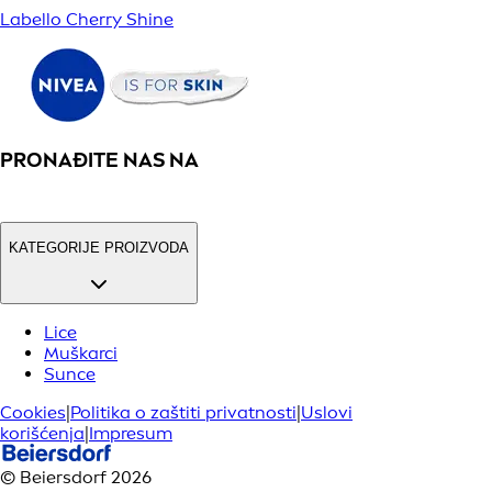
Labello Cherry Shine
PRONAĐITE NAS NA
KATEGORIJE PROIZVODA
Lice
Muškarci
Sunce
Cookies
|
Politika o zaštiti privatnosti
|
Uslovi
korišćenja
|
Impresum
© Beiersdorf 2026