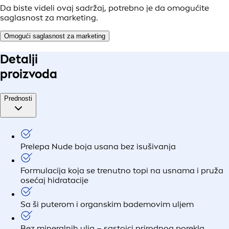
Da biste videli ovaj sadržaj, potrebno je da omogućite
saglasnost za marketing.
Omogući saglasnost za marketing
Detalji
proizvoda
Prednosti
Prelepa Nude boja usana bez isušivanja
Formulacija koja se trenutno topi na usnama i pruža
osećaj hidratacije
Sa ši puterom i organskim bademovim uljem
Bez mineralnih ulja – sastojci prirodnog porekla