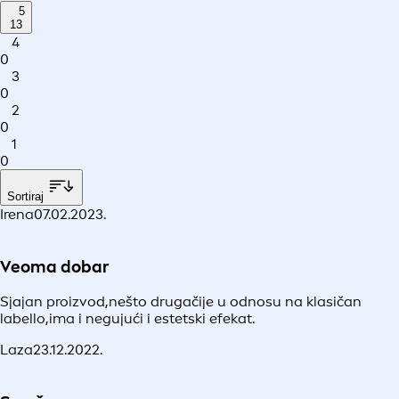
5
13
4
0
3
0
2
0
1
0
Sortiraj
Irena
07.02.2023.
Veoma dobar
Sjajan proizvod,nešto drugačije u odnosu na klasičan
labello,ima i negujući i estetski efekat.
Laza
23.12.2022.