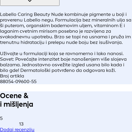
Labello Caring Beauty Nude kombinuje pigmente u boji i
proverenu Labello negu. Formulacija bez mineralnih ulja sa
ši puterom, organskim bademovim uljem, vitaminom E i
laganim cvetnim mirisom posebno je razvijena za
svakodnevnu upotrebu. Brzo se topi na usnama i pruža im
trenutnu hidrataciju i prelepu nude boju bez isušivanja.
Uživajte u formulaciji koja se ravnomerno i lako nanosi.
Savet: Povećajte intenzitet boje nanošenjem više slojeva
balzama. Jednostavno osvežite izgled usana bilo kada i
bilo gde! Dermatološki potvrđeno da odgovara koži.
Broj artikla
88054-09600-55
Ocene &
i mišljenja
5
13
Dodaj recenziju