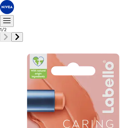
1
/
2