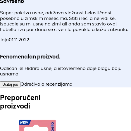
Savršeno
Super pokriva usne, održava vlažnost i elastičnost
posebno u zimskim mesecima. Štiti i leči a ne vidi se.
Ispucale su mi usne na zimi ali onda sam stavio ovaj
Labello i za par dana se crvenilo povuklo a koža zatvorila.
Joja
01.11.2022.
Fenomenalan proizvod.
Odličan je! Hidrira usne, a istovremeno daje blagu boju
usnama!
Odrećivo o recenzijama
Učitaj još
Preporučeni
proizvodi