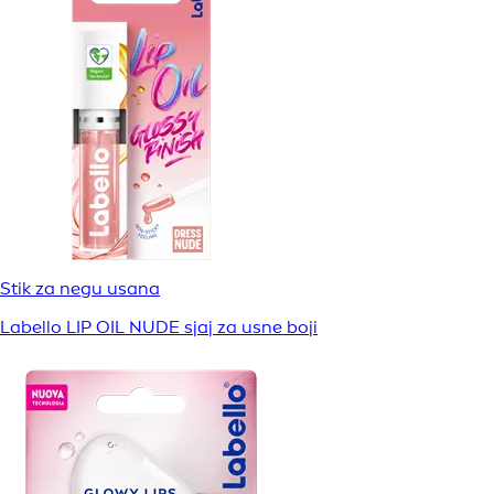
Stik za negu usana
Labello LIP OIL NUDE sjaj za usne boji