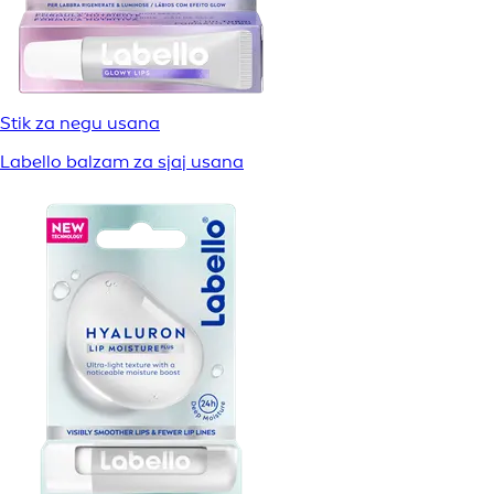
Stik za negu usana
Labello balzam za sjaj usana