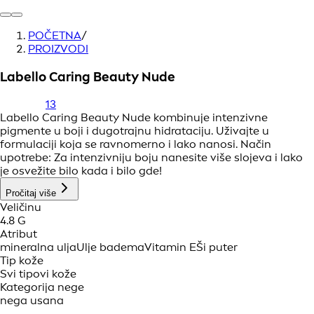
POČETNA
/
PROIZVODI
Labello Caring Beauty Nude
13
Labello Caring Beauty Nude kombinuje intenzivne
pigmente u boji i dugotrajnu hidrataciju. Uživajte u
formulaciji koja se ravnomerno i lako nanosi. Način
upotrebe: Za intenzivniju boju nanesite više slojeva i lako
je osvežite bilo kada i bilo gde!
Pročitaj više
Veličinu
4.8 G
Atribut
mineralna ulja
Ulje badema
Vitamin E
Ši puter
Tip kože
Svi tipovi kože
Kategorija nege
nega usana