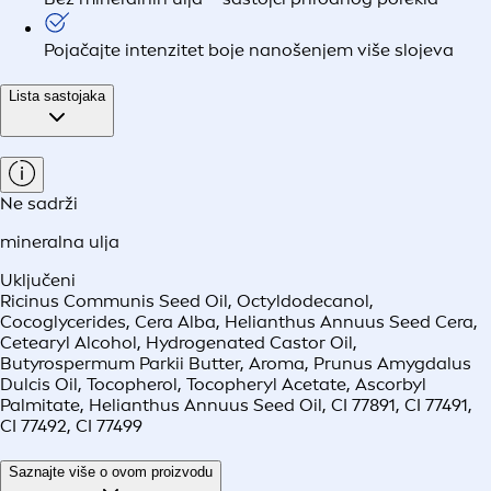
Pojačajte intenzitet boje nanošenjem više slojeva
Lista sastojaka
Ne sadrži
mineralna ulja
Uključeni
Ricinus Communis Seed Oil, Octyldodecanol,
Cocoglycerides, Cera Alba, Helianthus Annuus Seed Cera,
Cetearyl Alcohol, Hydrogenated Castor Oil,
Butyrospermum Parkii Butter, Aroma, Prunus Amygdalus
Dulcis Oil, Tocopherol, Tocopheryl Acetate, Ascorbyl
Palmitate, Helianthus Annuus Seed Oil, CI 77891, CI 77491,
CI 77492, CI 77499
Saznajte više o ovom proizvodu