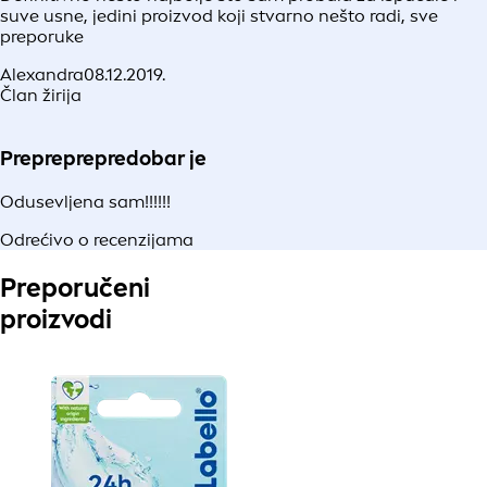
suve usne, jedini proizvod koji stvarno nešto radi, sve
preporuke
Alexandra
08.12.2019.
Član žirija
Prepreprepredobar je
Odusevljena sam!!!!!!
Odrećivo o recenzijama
Preporučeni
proizvodi