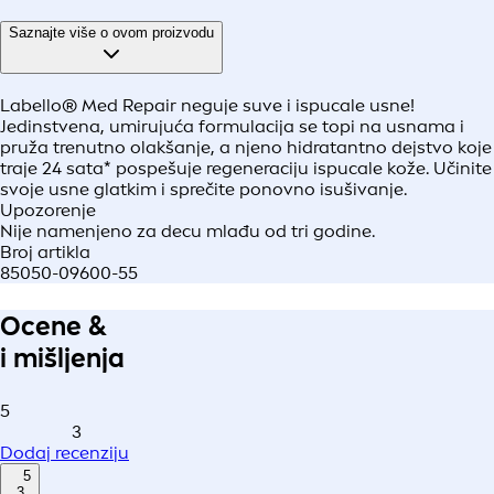
Saznajte više o ovom proizvodu
Labello® Med Repair neguje suve i ispucale usne!
Jedinstvena, umirujuća formulacija se topi na usnama i
pruža trenutno olakšanje, a njeno hidratantno dejstvo koje
traje 24 sata* pospešuje regeneraciju ispucale kože. Učinite
svoje usne glatkim i sprečite ponovno isušivanje.
Upozorenje
Nije namenjeno za decu mlađu od tri godine.
Broj artikla
85050-09600-55
Ocene &
i mišljenja
5
3
Dodaj recenziju
5
3