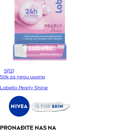
5
(12)
Stik za negu usana
Labello Pearly Shine
PRONAĐITE NAS NA