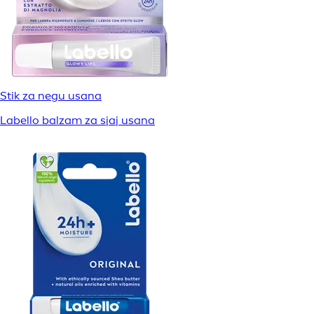
Stik za negu usana
Labello balzam za sjaj usana