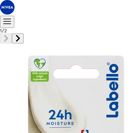
1
/
2