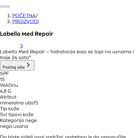
POČETNA
/
PROIZVODI
Labello Med Repair
3
Labello Med Repair – hidratacija koja se topi na usnama i
traje 24 sata*
Pročitaj više
SPF
15
Veličinu
4.8 G
Atribut
mineralna ulja
15
Tip kože
Svi tipovi kože
Kategorija nege
nega usana
Da biste videli ovaj sadržaj, potrebno je da omogućite