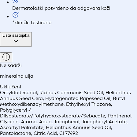
Dermatološki potvrđeno da odgovara koži
*klinički testirano
Lista sastojaka
Ne sadrži
mineralna ulja
Uključeni
Octyldodecanol, Ricinus Communis Seed Oil, Helianthus
Annuus Seed Cera, Hydrogenated Rapeseed Oil, Butyl
Methoxydibenzoylmethane, Ethylhexyl Triazone,
Polyglyceryl-4
Diisostearate/Polyhydroxystearate/Sebacate, Panthenol,
Glycerin, Aroma, Aqua, Tocopherol, Tocopheryl Acetate,
Ascorbyl Palmitate, Helianthus Annuus Seed Oil,
Pantolactone, Citric Acid, CI 77492