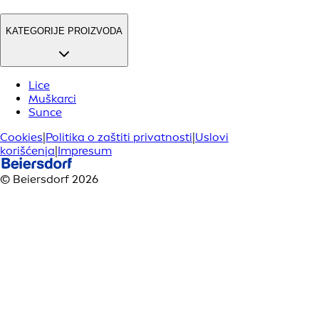
KATEGORIJE PROIZVODA
Lice
Muškarci
Sunce
Cookies
|
Politika o zaštiti privatnosti
|
Uslovi
korišćenja
|
Impresum
© Beiersdorf 2026