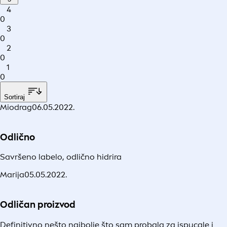
4
0
3
0
2
0
1
0
Sortiraj
Miodrag
06.05.2022.
Odlično
Savršeno labelo, odlično hidrira
Marija
05.05.2022.
Odličan proizvod
Definitivno nešto najbolje što sam probala za ispucale i