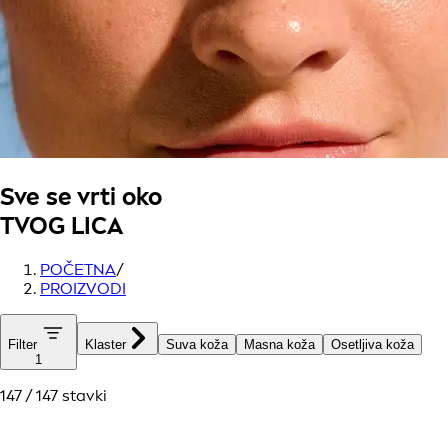
Sve se vrti oko
TVOG LICA
POČETNA
/
PROIZVODI
Filter
Klaster
Suva koža
Masna koža
Osetljiva koža
1
147 / 147 stavki