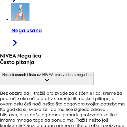
Nega usana
NIVEA Nega lica
Česta pitanja
Neka ti osmeh blista uz NIVEA proizvode za negu lica
Bez obzira da li tražiš proizvode za čišćenje lica, kreme za
područje oko očiju protiv starenja ili maske i pilinge, u
ovom delu ćeš naći nešto što odgovara tvojim potrebama.
Ko god da si, svako želi da mu lice izgleda zdravo i
blistavo, a uz našu ogromnu ponudu proizvoda za lice
imamo mnogo toga da ponudimo. Tražiš nešto još
konkretnije? Suzi pretragu pomoću filtera i otkrij proizvode