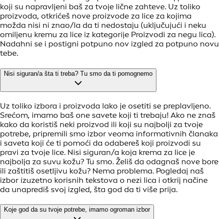
koji su napravljeni baš za tvoje lične zahteve. Uz toliko
proizvoda, otkrićeš nove proizvode za lice za kojima
možda nisi ni znao/la da ti nedostaju (uključujući i neku
omiljenu kremu za lice iz kategorije Proizvodi za negu lica).
Nadahni se i postigni potpuno nov izgled za potpuno novu
tebe.
Nisi siguran/a šta ti treba? Tu smo da ti pomognemo
Uz toliko izbora i proizvoda lako je osetiti se preplavljeno.
Srećom, imamo baš one savete koji ti trebaju! Ako ne znaš
kako da koristiš neki proizvod ili koji su najbolji za tvoje
potrebe, pripremili smo izbor veoma informativnih članaka
i saveta koji će ti pomoći da odabereš koji proizvodi su
pravi za tvoje lice. Nisi siguran/a koja krema za lice je
najbolja za suvu kožu? Tu smo. Želiš da odagnaš nove bore
ili zaštitiš osetljivu kožu? Nema problema. Pogledaj naš
izbor izuzetno korisnih tekstova o nezi lica i otkrij načine
da unaprediš svoj izgled, šta god da ti više prija.
Koje god da su tvoje potrebe, imamo ogroman izbor