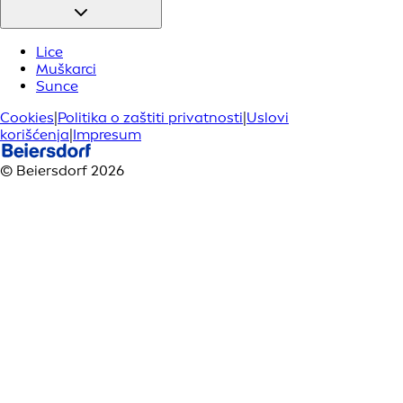
Lice
Muškarci
Sunce
Cookies
|
Politika o zaštiti privatnosti
|
Uslovi
korišćenja
|
Impresum
© Beiersdorf 2026