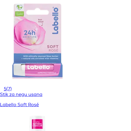
5
(7)
Stik za negu usana
Labello Soft Rosé