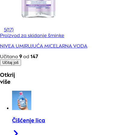
5
(17)
Proizvod za skidanje šminke
NIVEA UMIRUJUĆA MICELARNA VODA
Učitano
9
od
147
Učitaj još
Otkrij
više
Čišćenje lica