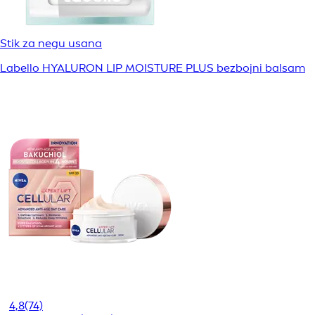
Stik za negu usana
Labello HYALURON LIP MOISTURE PLUS bezbojni balsam
4,8
(74)