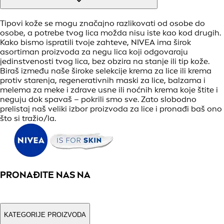
Tipovi kože se mogu značajno razlikovati od osobe do
osobe, a potrebe tvog lica možda nisu iste kao kod drugih.
Kako bismo ispratili tvoje zahteve, NIVEA ima širok
asortiman proizvoda za negu lica koji odgovaraju
jedinstvenosti tvog lica, bez obzira na stanje ili tip kože.
Biraš između naše široke selekcije krema za lice ili krema
protiv starenja, regenerativnih maski za lice, balzama i
melema za meke i zdrave usne ili noćnih krema koje štite i
neguju dok spavaš – pokrili smo sve. Zato slobodno
prelistaj naš veliki izbor proizvoda za lice i pronađi baš ono
što si tražio/la.
PRONAĐITE NAS NA
KATEGORIJE PROIZVODA