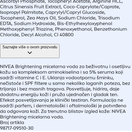
Ascorbyl Phosphate, Tocopheryl Acetate, Arginine HCL,
Citrus Sinensis Fruit Extract, Coco-Caprylate/Caprate,
Isopropyl Palmitate, Caprylyl/Capryl Glucoside,
Tocopherol, Zea Mays Oil, Sodium Chloride, Trisodium
EDTA, Sodium Hydroxide, Bis-Ethylhexyloxyphenol
Methoxyphenyl Triazine, Phenoxyethanol, Benzethonium
Chloride, Decyl Alcohol, CI 40800
Saznajte više o ovom proizvodu
NIVEA Brightening micelarna voda za beživotnu i osetljivu
kožu sa kompleksom aminokiselina i sa 5% seruma koji
sadrži vitamine C i E. Uklanja vodootpornu šminku,
nečistoće i SPF filtere u samo nekoliko laganih poteza, bez
trljanja i bez masnih tragova. Posvetljuje, hidrira, daje
dodatnu energiju koži i pruža ujednačen i gladak ten.
Efekat posvetljavanja je klinički testiran. Formulacija ne
sadrži parfem, i dermatološki i oftalmološki je potvrđeno
da odgovara koži. Za trenutno blistav izgled kože: NIVEA
Brightening micelarna voda.
Broj artikla
98717-09510-30