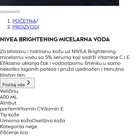
POČETNA
/
PROIZVODI
NIVEA BRIGHTENING MICELARNA VODA
Za blistavu i hidriranu kožu uz NIVEA Brightening
micelarnu vodu sa 5% seruma koji sadrži vitamine C i E.
Efikasno uklanja čak i vodootpornu šminku u samo
nekoliko laganih poteza i pruža ujednačen i trenutno
blistav ten.
Pročitaj više
Veličinu
400 ML
Atribut
parfem
Vitamin C
Vitamin E
Tip kože
Umorna koža
Osetljiva koža
Kategorija nege
čišćenje lica