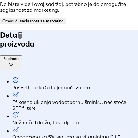
Da biste videli ovaj sadržaj, potrebno je da omogućite
saglasnost za marketing.
Omogući saglasnost za marketing
Detalji
proizvoda
Prednosti
Posvetljuje kožu i ujednačava ten
Efikasno uklanja vodootpornu šminku, nečistoće i
SPF filtere
Nežno čisti kožu, bez trljanja
Obogaćena sa 5% seruma sa vitaminima C i E