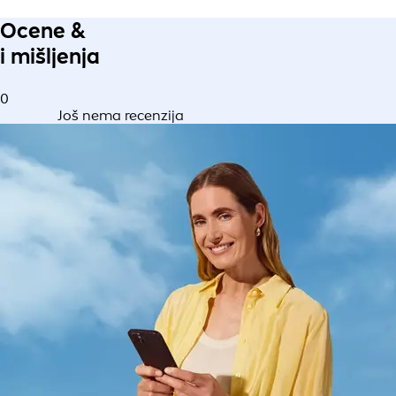
Ocene &
i mišljenja
0
Još nema recenzija