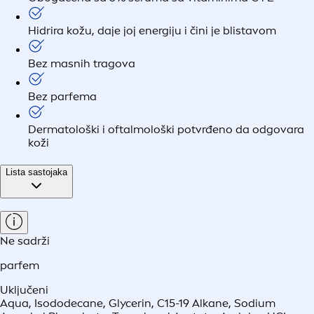
Hidrira kožu, daje joj energiju i čini je blistavom
Bez masnih tragova
Bez parfema
Dermatološki i oftalmološki potvrđeno da odgovara
koži
Lista sastojaka
Ne sadrži
parfem
Uključeni
Aqua, Isododecane, Glycerin, C15-19 Alkane, Sodium