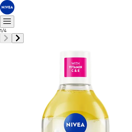
1
/
4