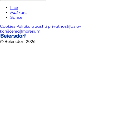
Lice
Muškarci
Sunce
Cookies
|
Politika o zaštiti privatnosti
|
Uslovi
korišćenja
|
Impresum
© Beiersdorf 2026