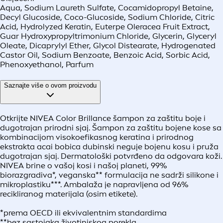
Aqua, Sodium Laureth Sulfate, Cocamidopropyl Betaine,
Decyl Glucoside, Coco-Glucoside, Sodium Chloride, Citric
Acid, Hydrolyzed Keratin, Euterpe Oleracea Fruit Extract,
Guar Hydroxypropyltrimonium Chloride, Glycerin, Glyceryl
Oleate, Dicaprylyl Ether, Glycol Distearate, Hydrogenated
Castor Oil, Sodium Benzoate, Benzoic Acid, Sorbic Acid,
Phenoxyethanol, Parfum
Saznajte više o ovom proizvodu
Otkrijte NIVEA Color Brillance šampon za zaštitu boje i
dugotrajan prirodni sjaj. Šampon za zaštitu bojene kose sa
kombinacijom visokoefikasnog keratina i prirodnog
ekstrakta acai bobica dubinski neguje bojenu kosu i pruža
dugotrajan sjaj. Dermatološki potvrđeno da odgovara koži.
NIVEA brine o vašoj kosi i našoj planeti, 99%
biorazgradiva*, veganska** formulacija ne sadrži silikone i
mikroplastiku***. Ambalaža je napravljena od 96%
recikliranog materijala (osim etikete).
*prema OECD ili ekvivalentnim standardima
**bez sastojaka životinjskog porekla