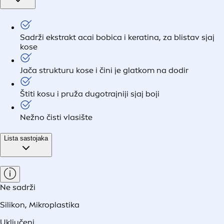
Sadrži ekstrakt acai bobica i keratina, za blistav sjaj
kose
Jača strukturu kose i čini je glatkom na dodir
Štiti kosu i pruža dugotrajniji sjaj boji
Nežno čisti vlasište
Lista sastojaka
Ne sadrži
Silikon
,
Mikroplastika
Uključeni