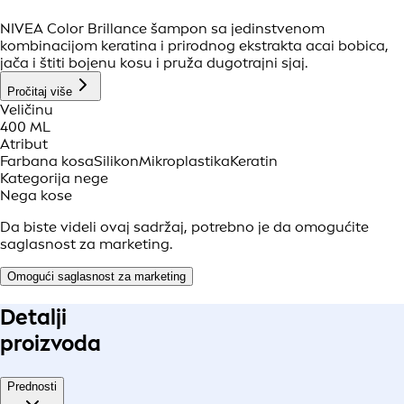
NIVEA Color Brillance šampon sa jedinstvenom
kombinacijom keratina i prirodnog ekstrakta acai bobica,
jača i štiti bojenu kosu i pruža dugotrajni sjaj.
Pročitaj više
Veličinu
400 ML
Atribut
Farbana kosa
Silikon
Mikroplastika
Keratin
Kategorija nege
Nega kose
Da biste videli ovaj sadržaj, potrebno je da omogućite
saglasnost za marketing.
Omogući saglasnost za marketing
Detalji
proizvoda
Prednosti