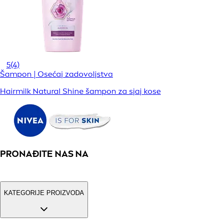
5
(4)
Šampon | Osećaj zadovoljstva
Hairmilk Natural Shine šampon za sjaj kose
PRONAĐITE NAS NA
KATEGORIJE PROIZVODA