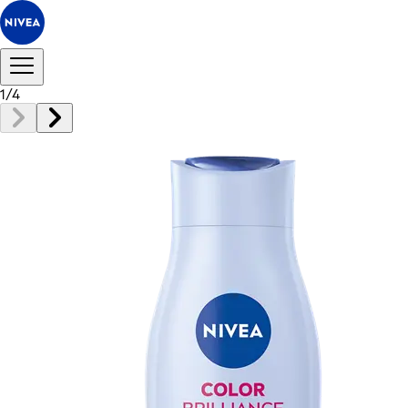
1
/
4