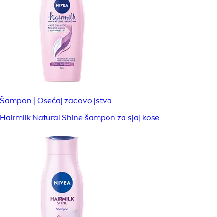
Šampon | Osećaj zadovoljstva
Hairmilk Natural Shine šampon za sjaj kose