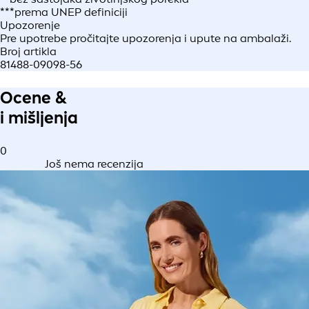
***prema UNEP definiciji
Upozorenje
Pre upotrebe pročitajte upozorenja i upute na ambalaži.
Broj artikla
81488-09098-56
Ocene &
i mišljenja
0
Još nema recenzija