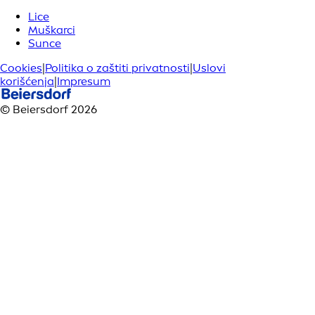
Lice
Muškarci
Sunce
Cookies
|
Politika o zaštiti privatnosti
|
Uslovi
korišćenja
|
Impresum
© Beiersdorf 2026