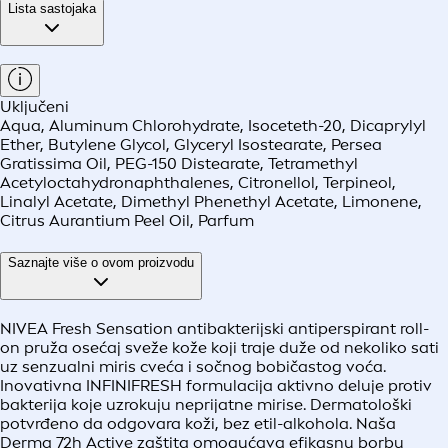
Lista sastojaka
Uključeni
Aqua, Aluminum Chlorohydrate, Isoceteth-20, Dicaprylyl
Ether, Butylene Glycol, Glyceryl Isostearate, Persea
Gratissima Oil, PEG-150 Distearate, Tetramethyl
Acetyloctahydronaphthalenes, Citronellol, Terpineol,
Linalyl Acetate, Dimethyl Phenethyl Acetate, Limonene,
Citrus Aurantium Peel Oil, Parfum
Saznajte više o ovom proizvodu
NIVEA Fresh Sensation antibakterijski antiperspirant roll-
on pruža osećaj sveže kože koji traje duže od nekoliko sati
uz senzualni miris cveća i sočnog bobičastog voća.
Inovativna INFINIFRESH formulacija aktivno deluje protiv
bakterija koje uzrokuju neprijatne mirise. Dermatološki
potvrđeno da odgovara koži, bez etil-alkohola. Naša
Derma 72h Active zaštita omogućava efikasnu borbu