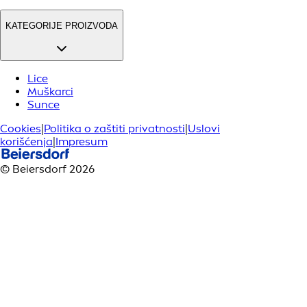
KATEGORIJE PROIZVODA
Lice
Muškarci
Sunce
Cookies
|
Politika o zaštiti privatnosti
|
Uslovi
korišćenja
|
Impresum
© Beiersdorf 2026