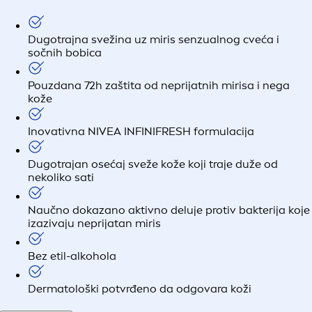
Dugotrajna svežina uz miris senzualnog cveća i
sočnih bobica
Pouzdana 72h zaštita od neprijatnih mirisa i nega
kože
Inovativna NIVEA INFINIFRESH formulacija
Dugotrajan osećaj sveže kože koji traje duže od
nekoliko sati
Naučno dokazano aktivno deluje protiv bakterija koje
izazivaju neprijatan miris
Bez etil-alkohola
Dermatološki potvrđeno da odgovara koži