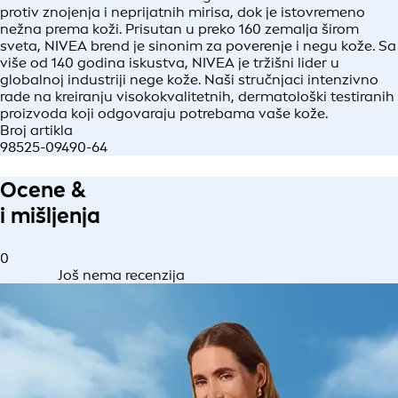
protiv znojenja i neprijatnih mirisa, dok je istovremeno
nežna prema koži. Prisutan u preko 160 zemalja širom
sveta, NIVEA brend je sinonim za poverenje i negu kože. Sa
više od 140 godina iskustva, NIVEA je tržišni lider u
globalnoj industriji nege kože. Naši stručnjaci intenzivno
rade na kreiranju visokokvalitetnih, dermatološki testiranih
proizvoda koji odgovaraju potrebama vaše kože.
Broj artikla
98525-09490-64
Ocene &
i mišljenja
0
Još nema recenzija