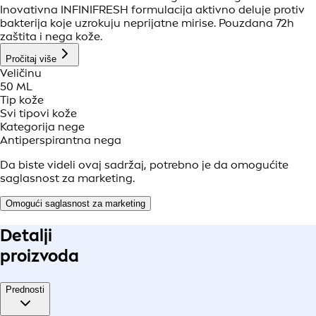
Inovativna INFINIFRESH formulacija aktivno deluje protiv
bakterija koje uzrokuju neprijatne mirise. Pouzdana 72h
zaštita i nega kože.
Pročitaj više
Veličinu
50 ML
Tip kože
Svi tipovi kože
Kategorija nege
Antiperspirantna nega
Da biste videli ovaj sadržaj, potrebno je da omogućite
saglasnost za marketing.
Omogući saglasnost za marketing
Detalji
proizvoda
Prednosti