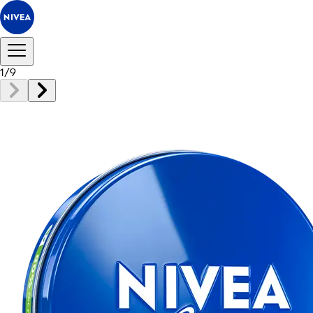
1
/
9