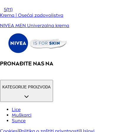
5
(11)
Krema | Osećaj zadovoljstva
NIVEA MEN Univerzalna krema
PRONAĐITE NAS NA
KATEGORIJE PROIZVODA
Lice
Muškarci
Sunce
Cookies
|
Politika o zaštiti privatnosti
|
Uslovi