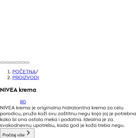
POČETNA
/
PROIZVODI
NIVEA krema
80
NIVEA krema je originalna hidratantna krema za celu
porodicu, pruža koži svu zaštitnu negu koja joj je potrebna
kako bi ona ostala meka i podatna. Idealna je za
svakodnevnu upotrebu, kada god je koža treba negu.
Pročitaj više