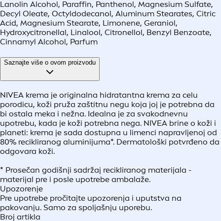
Lanolin Alcohol, Paraffin, Panthenol, Magnesium Sulfate,
Decyl Oleate, Octyldodecanol, Aluminum Stearates, Citric
Acid, Magnesium Stearate, Limonene, Geraniol,
Hydroxycitronellal, Linalool, Citronellol, Benzyl Benzoate,
Cinnamyl Alcohol, Parfum
Saznajte više o ovom proizvodu
NIVEA krema je originalna hidratantna krema za celu
porodicu, koži pruža zaštitnu negu koja joj je potrebna da
bi ostala meka i nežna. Idealna je za svakodnevnu
upotrebu, kada je koži potrebna nega. NIVEA brine o koži i
planeti: krema je sada dostupna u limenci napravljenoj od
80% recikliranog aluminijuma*. Dermatološki potvrđeno da
odgovara koži.
* Prosečan godišnji sadržaj recikliranog materijala -
materijal pre i posle upotrebe ambalaže.
Upozorenje
Pre upotrebe pročitajte upozorenja i uputstva na
pakovanju. Samo za spoljašnju uporebu.
Broj artikla