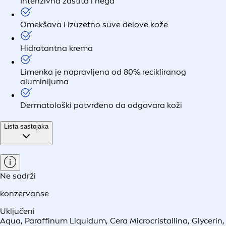
Intenzivna zaštita i nega
Omekšava i izuzetno suve delove kože
Hidratantna krema
Limenka je napravljena od 80% recikliranog
aluminijuma
Dermatološki potvrđeno da odgovara koži
Lista sastojaka
Ne sadrži
konzervanse
Uključeni
Aqua, Paraffinum Liquidum, Cera Microcristallina, Glycerin,