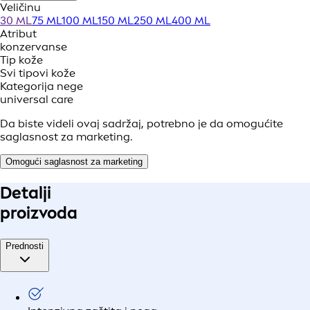
Veličinu
30 ML
75 ML
100 ML
150 ML
250 ML
400 ML
Atribut
konzervanse
Tip kože
Svi tipovi kože
Kategorija nege
universal care
Da biste videli ovaj sadržaj, potrebno je da omogućite
saglasnost za marketing.
Omogući saglasnost za marketing
Detalji
proizvoda
Prednosti