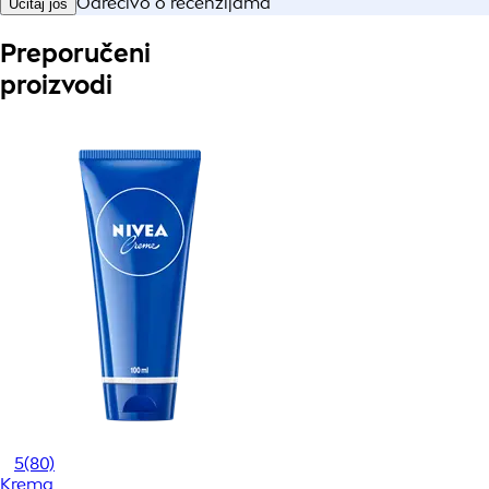
Odrećivo o recenzijama
Učitaj još
Preporučeni
proizvodi
5
(80)
Krema