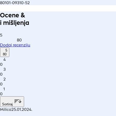
80101-09310-52
Ocene &
i mišljenja
5
80
Dodaj recenziju
5
80
4
0
3
0
2
0
1
0
Sortiraj
Milica
25.01.2024.