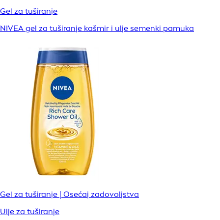
Gel za tuširanje
NIVEA gel za tuširanje kašmir i ulje semenki pamuka
Gel za tuširanje | Osećaj zadovoljstva
Ulje za tuširanje