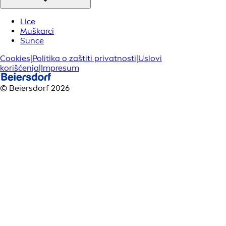
Lice
Muškarci
Sunce
Cookies
|
Politika o zaštiti privatnosti
|
Uslovi
korišćenja
|
Impresum
© Beiersdorf 2026