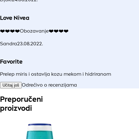
Love Nivea
❤️❤️❤️❤️Obozavanje❤️❤️❤️❤️
Sandra
23.08.2022.
Favorite
Prelep miris i ostavlja kozu mekom i hidriranom
Odrećivo o recenzijama
Učitaj još
Preporučeni
proizvodi