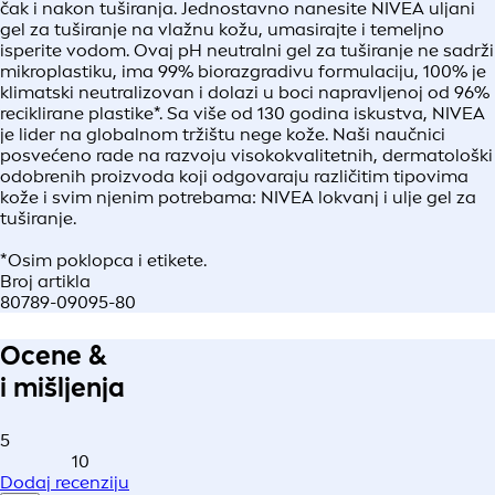
čak i nakon tuširanja. Jednostavno nanesite NIVEA uljani
gel za tuširanje na vlažnu kožu, umasirajte i temeljno
isperite vodom. Ovaj pH neutralni gel za tuširanje ne sadrži
mikroplastiku, ima 99% biorazgradivu formulaciju, 100% je
klimatski neutralizovan i dolazi u boci napravljenoj od 96%
reciklirane plastike*. Sa više od 130 godina iskustva, NIVEA
je lider na globalnom tržištu nege kože. Naši naučnici
posvećeno rade na razvoju visokokvalitetnih, dermatološki
odobrenih proizvoda koji odgovaraju različitim tipovima
kože i svim njenim potrebama: NIVEA lokvanj i ulje gel za
tuširanje.
*Osim poklopca i etikete.
Broj artikla
80789-09095-80
Ocene &
i mišljenja
5
10
Dodaj recenziju