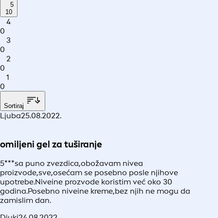
5
10
4
0
3
0
2
0
1
0
Sortiraj
Ljuba
25.08.2022.
omiljeni gel za tuširanje
5***sa puno zvezdica,obožavam nivea
proizvode,sve,osećam se posebno posle njihove
upotrebe.Niveine prozvode koristim već oko 30
godina.Posebno niveine kreme,bez njih ne mogu da
zamislim dan.
Djuki
24.08.2022.