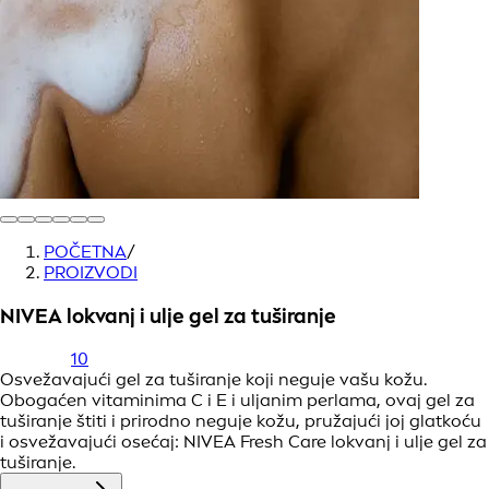
POČETNA
/
PROIZVODI
NIVEA lokvanj i ulje gel za tuširanje
10
Osvežavajući gel za tuširanje koji neguje vašu kožu.
Obogaćen vitaminima C i E i uljanim perlama, ovaj gel za
tuširanje štiti i prirodno neguje kožu, pružajući joj glatkoću
i osvežavajući osećaj: NIVEA Fresh Care lokvanj i ulje gel za
tuširanje.