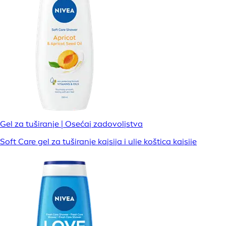
Gel za tuširanje | Osećaj zadovoljstva
Soft Care gel za tuširanje kajsija i ulje koštica kajsije