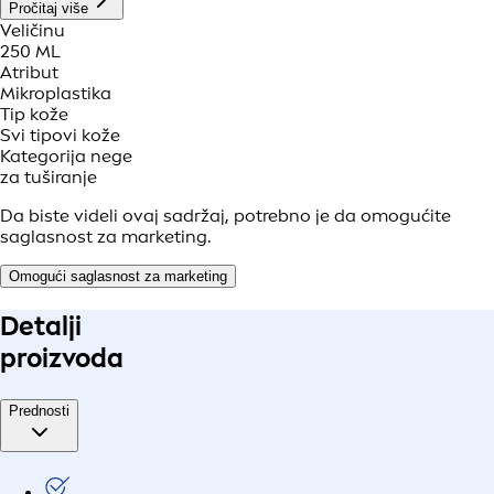
Pročitaj više
Veličinu
250 ML
Atribut
Mikroplastika
Tip kože
Svi tipovi kože
Kategorija nege
za tuširanje
Da biste videli ovaj sadržaj, potrebno je da omogućite
saglasnost za marketing.
Omogući saglasnost za marketing
Detalji
proizvoda
Prednosti