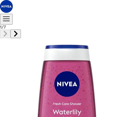
1
/
7