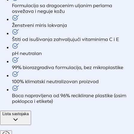
Formulacija sa dragocenim uljanim perlama
osvežava i neguje kožu
Ženstveni miris lokvanja
Štiti od isušivanja zahvaljujući vitaminima C i E
pH neutralan
99% biorazgradiva formulacija, bez mikroplastike
100% klimatski neutralizovan proizvod
Boca napravljena od 96% reciklirane plastike (osim
poklopca i etikete)
Lista sastojaka