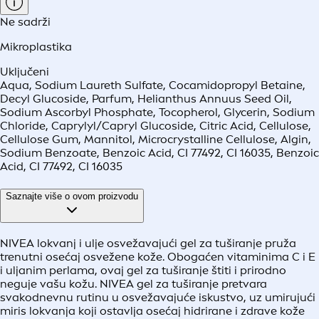
Ne sadrži
Mikroplastika
Uključeni
Aqua, Sodium Laureth Sulfate, Cocamidopropyl Betaine,
Decyl Glucoside, Parfum, Helianthus Annuus Seed Oil,
Sodium Ascorbyl Phosphate, Tocopherol, Glycerin, Sodium
Chloride, Caprylyl/Capryl Glucoside, Citric Acid, Cellulose,
Cellulose Gum, Mannitol, Microcrystalline Cellulose, Algin,
Sodium Benzoate, Benzoic Acid, CI 77492, CI 16035, Benzoic
Acid, CI 77492, CI 16035
Saznajte više o ovom proizvodu
NIVEA lokvanj i ulje osvežavajući gel za tuširanje pruža
trenutni osećaj osvežene kože. Obogaćen vitaminima C i E
i uljanim perlama, ovaj gel za tuširanje štiti i prirodno
neguje vašu kožu. NIVEA gel za tuširanje pretvara
svakodnevnu rutinu u osvežavajuće iskustvo, uz umirujući
miris lokvanja koji ostavlja osećaj hidrirane i zdrave kože