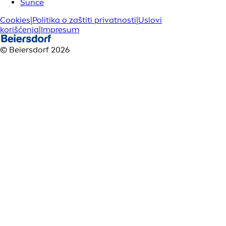
Sunce
Cookies
|
Politika o zaštiti privatnosti
|
Uslovi
korišćenja
|
Impresum
© Beiersdorf 2026