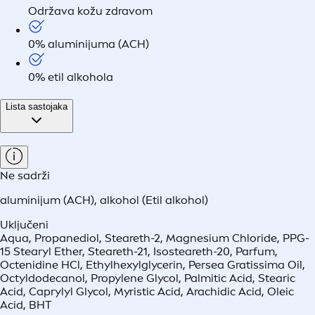
Održava kožu zdravom
0% aluminijuma (ACH)
0% etil alkohola
Lista sastojaka
Ne sadrži
aluminijum (ACH)
,
alkohol (Etil alkohol)
Uključeni
Aqua, Propanediol, Steareth-2, Magnesium Chloride, PPG-
15 Stearyl Ether, Steareth-21, Isosteareth-20, Parfum,
Octenidine HCl, Ethylhexylglycerin, Persea Gratissima Oil,
Octyldodecanol, Propylene Glycol, Palmitic Acid, Stearic
Acid, Caprylyl Glycol, Myristic Acid, Arachidic Acid, Oleic
Acid, BHT