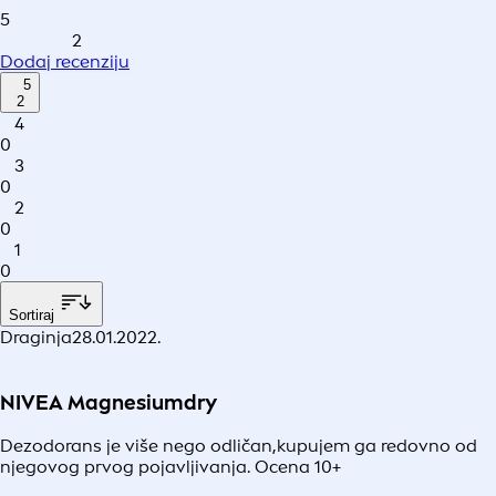
5
2
Dodaj recenziju
5
2
4
0
3
0
2
0
1
0
Sortiraj
Draginja
28.01.2022.
NIVEA Magnesiumdry
Dezodorans je više nego odličan,kupujem ga redovno od
njegovog prvog pojavljivanja. Ocena 10+