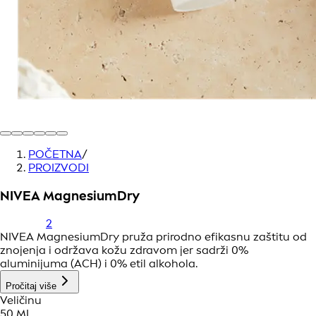
POČETNA
/
PROIZVODI
NIVEA MagnesiumDry
2
NIVEA MagnesiumDry pruža prirodno efikasnu zaštitu od
znojenja i održava kožu zdravom jer sadrži 0%
aluminijuma (ACH) i 0% etil alkohola.
Pročitaj više
Veličinu
50 ML