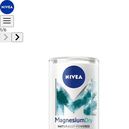
1
/
6