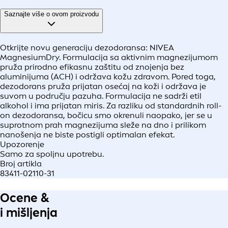
Saznajte više o ovom proizvodu
Otkrijte novu generaciju dezodoransa: NIVEA
MagnesiumDry. Formulacija sa aktivnim magnezijumom
pruža prirodno efikasnu zaštitu od znojenja bez
aluminijuma (ACH) i održava kožu zdravom. Pored toga,
dezodorans pruža prijatan osećaj na koži i održava je
suvom u području pazuha. Formulacija ne sadrži etil
alkohol i ima prijatan miris. Za razliku od standardnih roll-
on dezodoransa, bočicu smo okrenuli naopako, jer se u
suprotnom prah magnezijuma sleže na dno i prilikom
nanošenja ne biste postigli optimalan efekat.
Upozorenje
Samo za spoljnu upotrebu.
Broj artikla
83411-02110-31
Ocene &
i mišljenja