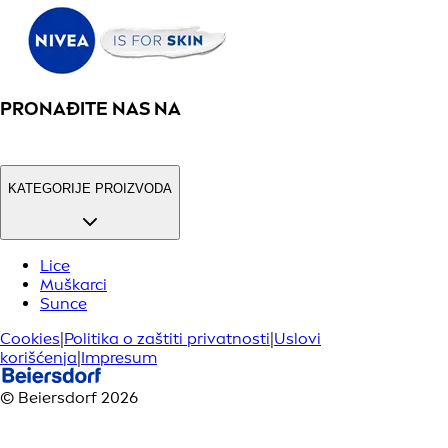
PRONAĐITE NAS NA
KATEGORIJE PROIZVODA
Lice
Muškarci
Sunce
Cookies
|
Politika o zaštiti privatnosti
|
Uslovi
korišćenja
|
Impresum
© Beiersdorf 2026