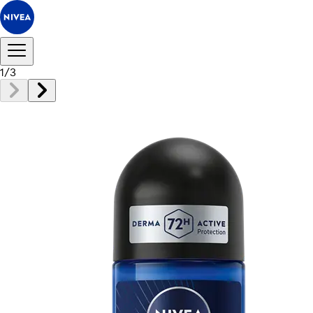
1
/
3