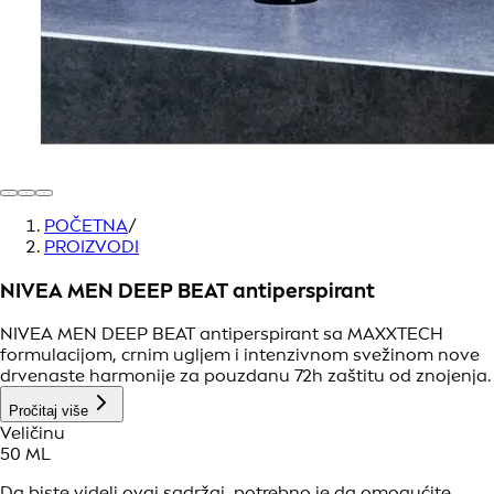
POČETNA
/
PROIZVODI
NIVEA MEN DEEP BEAT antiperspirant
NIVEA MEN DEEP BEAT antiperspirant sa MAXXTECH
formulacijom, crnim ugljem i intenzivnom svežinom nove
drvenaste harmonije za pouzdanu 72h zaštitu od znojenja.
Pročitaj više
Veličinu
50 ML
Da biste videli ovaj sadržaj, potrebno je da omogućite