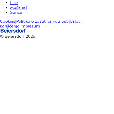
Lice
Muškarci
Sunce
Cookies
|
Politika o zaštiti privatnosti
|
Uslovi
korišćenja
|
Impresum
© Beiersdorf 2026