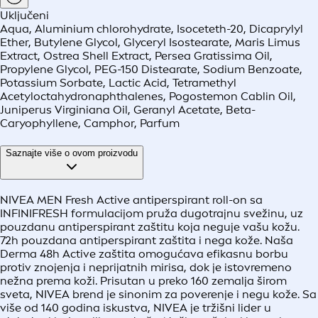
Uključeni
Aqua, Aluminium chlorohydrate, Isoceteth-20, Dicaprylyl
Ether, Butylene Glycol, Glyceryl Isostearate, Maris Limus
Extract, Ostrea Shell Extract, Persea Gratissima Oil,
Propylene Glycol, PEG-150 Distearate, Sodium Benzoate,
Potassium Sorbate, Lactic Acid, Tetramethyl
Acetyloctahydronaphthalenes, Pogostemon Cablin Oil,
Juniperus Virginiana Oil, Geranyl Acetate, Beta-
Caryophyllene, Camphor, Parfum
Saznajte više o ovom proizvodu
NIVEA MEN Fresh Active antiperspirant roll-on sa
INFINIFRESH formulacijom pruža dugotrajnu svežinu, uz
pouzdanu antiperspirant zaštitu koja neguje vašu kožu.
72h pouzdana antiperspirant zaštita i nega kože. Naša
Derma 48h Active zaštita omogućava efikasnu borbu
protiv znojenja i neprijatnih mirisa, dok je istovremeno
nežna prema koži. Prisutan u preko 160 zemalja širom
sveta, NIVEA brend je sinonim za poverenje i negu kože. Sa
više od 140 godina iskustva, NIVEA je tržišni lider u