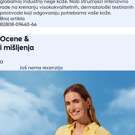
globalnoj industriji nege kože. Naši stručnjaci intenzivno
rade na kreiranju visokokvalitetnih, dermatološki testiranih
proizvoda koji odgovaraju potrebama vaše kože.
Broj artikla
82808-09440-64
Ocene &
i mišljenja
0
Još nema recenzija