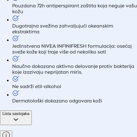
Pouzdana 72h antiperspirant zaštita koja neguje vašu
kožu
Dugotrajna svežina zahvaljujući okeanskim
ekstraktima
Jedinstvena NIVEA INFINIFRESH formulacija: osećaj
sveže kože koji traje više od nekoliko sati
Naučno dokazano aktivno delovanje protiv bakterija
koje izazivaju neprijatan miris.
Ne sadrži etil-alkohol
Dermatološki dokazano odgovara koži
Lista sastojaka