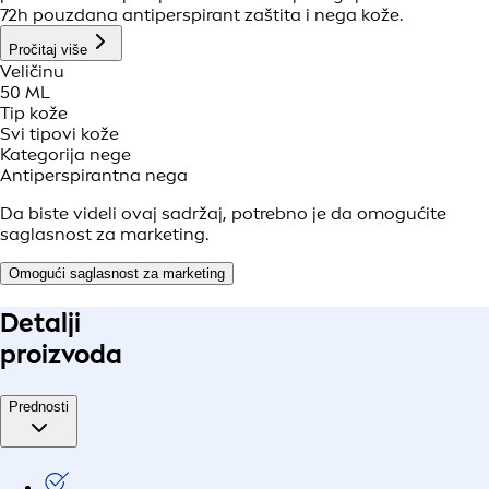
72h pouzdana antiperspirant zaštita i nega kože.
Pročitaj više
Veličinu
50 ML
Tip kože
Svi tipovi kože
Kategorija nege
Antiperspirantna nega
Da biste videli ovaj sadržaj, potrebno je da omogućite
saglasnost za marketing.
Omogući saglasnost za marketing
Detalji
proizvoda
Prednosti