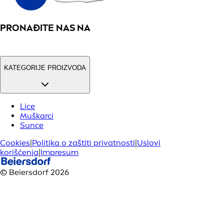
PRONAĐITE NAS NA
KATEGORIJE PROIZVODA
Lice
Muškarci
Sunce
Cookies
|
Politika o zaštiti privatnosti
|
Uslovi
korišćenja
|
Impresum
© Beiersdorf 2026