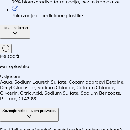
99% biorazgradiva formulacija, bez mikroplastike
Pakovanje od reciklirane plastike
Lista sastojaka
Ne sadrži
Mikroplastika
Uključeni
Aqua, Sodium Laureth Sulfate, Cocamidopropyl Betaine,
Decyl Glucoside, Sodium Chloride, Calcium Chloride,
Glycerin, Citric Acid, Sodium Sulfate, Sodium Benzoate,
Parfum, CI 42090
Saznajte više o ovom proizvodu
Da li želite osvežavajući osećaj na koži nakon treninga?