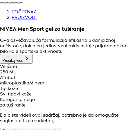
POČETNA
/
PROIZVODI
NIVEA Men Sport gel za tuširanje
Ova osvežavajuća formulacija efikasno uklanja znoj i
nečistoće, dok njen jedinstveni miris ostaje prijatan nakon
bilo koje sportske aktivnosti.
Pročitaj više
Veličinu
250 ML
Atribut
Mikroplastika
Minerali
Tip kože
Svi tipovi kože
Kategorija nege
za tuširanje
Da biste videli ovaj sadržaj, potrebno je da omogućite
saglasnost za marketing.