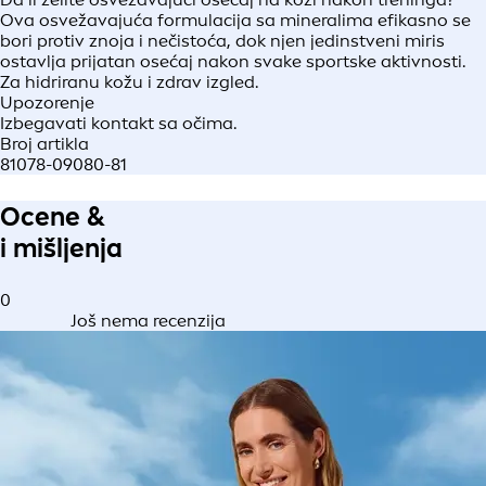
Ova osvežavajuća formulacija sa mineralima efikasno se
bori protiv znoja i nečistoća, dok njen jedinstveni miris
ostavlja prijatan osećaj nakon svake sportske aktivnosti.
Za hidriranu kožu i zdrav izgled.
Upozorenje
Izbegavati kontakt sa očima.
Broj artikla
81078-09080-81
Ocene &
i mišljenja
0
Još nema recenzija