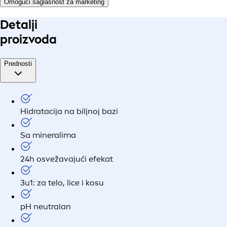
Omogući saglasnost za marketing
Detalji
proizvoda
Prednosti
Hidratacija na biljnoj bazi
Sa mineralima
24h osvežavajući efekat
3u1: za telo, lice i kosu
pH neutralan