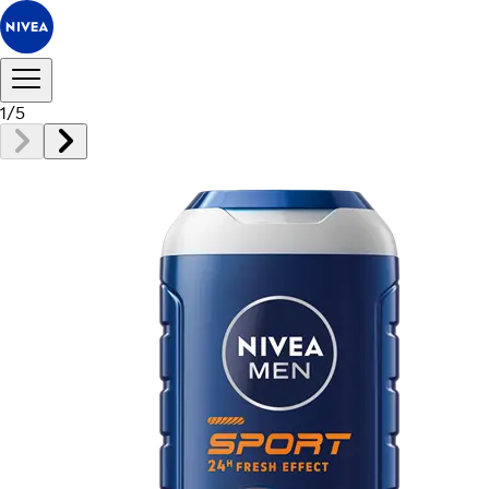
1
/
5