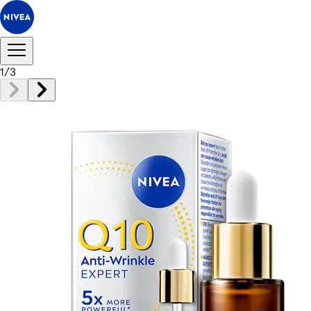
1
/
3