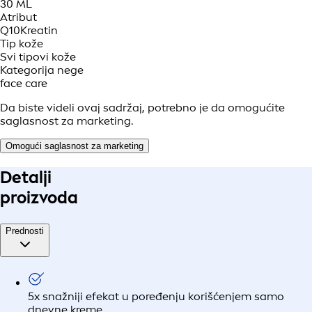
30 ML
Atribut
Q10
Kreatin
Tip kože
Svi tipovi kože
Kategorija nege
face care
Da biste videli ovaj sadržaj, potrebno je da omogućite
saglasnost za marketing.
Omogući saglasnost za marketing
Detalji
proizvoda
Prednosti
5x snažniji efekat u poređenju korišćenjem samo
dnevne kreme