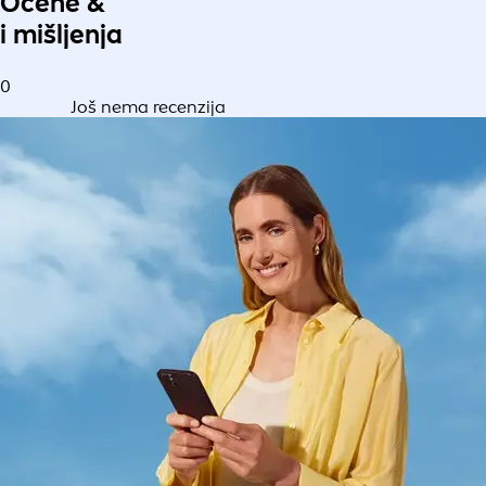
Ocene &
i mišljenja
0
Još nema recenzija