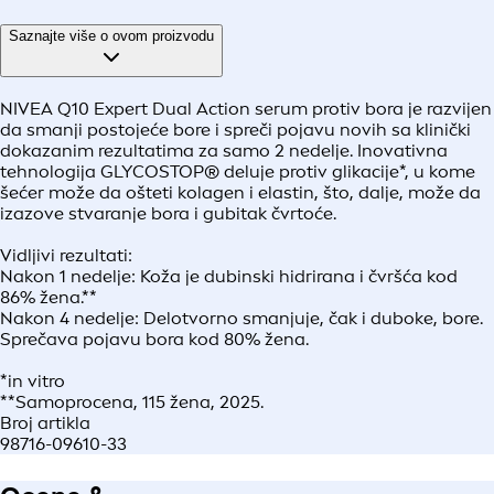
Saznajte više o ovom proizvodu
NIVEA Q10 Expert Dual Action serum protiv bora je razvijen
da smanji postojeće bore i spreči pojavu novih sa klinički
dokazanim rezultatima za samo 2 nedelje. Inovativna
tehnologija GLYCOSTOP® deluje protiv glikacije*, u kome
šećer može da ošteti kolagen i elastin, što, dalje, može da
izazove stvaranje bora i gubitak čvrtoće.
Vidljivi rezultati:
Nakon 1 nedelje: Koža je dubinski hidrirana i čvršća kod
86% žena.**
Nakon 4 nedelje: Delotvorno smanjuje, čak i duboke, bore.
Sprečava pojavu bora kod 80% žena.
*in vitro
**Samoprocena, 115 žena, 2025.
Broj artikla
98716-09610-33