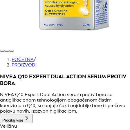
POČETNA
/
PROIZVODI
NIVEA Q10 EXPERT DUAL ACTION SERUM PROTIV
BORA
NIVEA Q10 Expert Dual Action serum protiv bora sa
antiglikacionom tehnologijom obogaćenom čistim
koenzimom Q10, smanjuje čak i najdublje bore i sprečava
pojavu novih, izazvanih glikacijom.
Pročitaj više
Veličinu