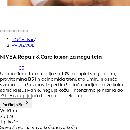
POČETNA
/
PROIZVODI
NIVEA Repair & Care losion za negu tela
35
Unapređena formulacija sa 10% kompleksa glicerina,
provitamina B5 i niacinamida trenutno umiruje osećaj
svraba i pruža zdrav izgled kože. Jača barijeru kože kako bi
sprečila isušivanje, neguje kožu i intenzivno je hidrira do
72h. Brzoupijajuća i nemasna tekstura.
Pročitaj više
Veličinu
250 ML
Tip kože
Suva / veoma suva koža
Suva koža