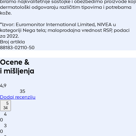
biramo najkvalitetnije sastojke i obezbedimo proizvode koji
dermatološki odgovaraju različitim tipovima i potrebama
kože.
*Izvor: Euromonitor International Limited, NIVEA u
kategoriji Nega tela; maloprodajna vrednost RSP, podaci
za 2022.
Broj artikla
88183-02110-50
Ocene &
i mišljenja
4,9
35
Dodaj recenziju
5
34
4
0
3
0