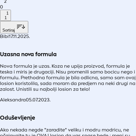
2
0
1
1
Sortiraj
Bibi
17.11.2025.
Uzasna nova formula
Nova formula je uzas. Koza ne upija proizvod, formula je
teska i miris je drugaciji. Nisu promenili samo bocicu nego i
formulu. Prethodna formula je bila odlicna, samo sam ovaj
losion koristolila, sada moram da predjem na neki drugi na
zalost. Unistili su najbolji losion za telo!
Aleksandra
05.07.2023.
Oduševljenje
Ako nekada negde "zaradite" veliku i modru modricu, ne
očajavajte tu je OVAJ losion da vas spase bede : meni su