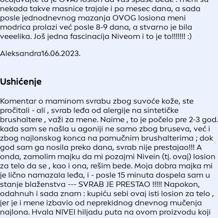
nekada takve masnice trajale i po mesec dana, a sada
posle jednodnevnog mazanja OVOG losiona meni
modrica prolazi već posle 8-9 dana, a stvarno je bila
veeelika. Još jedna fascinacija Niveom i to je to!!!!!!! :)
Aleksandra
16.06.2023.
Ushićenje
Komentar o maminom svrabu zbog suvoće kože, ste
pročitali - ali , svrab leđa od alergije na sintetičke
brushaltere , važi za mene. Naime , to je počelo pre 2-3 god.
kada sam se našla u agoniji ne samo zbog bruseva, već i
zbog najlonskog konca na pamučnim brushalterima ; dok
god sam ga nosila preko dana, svrab nije prestajao!!! A
onda, zamolim majku da mi pozajmi Nivein (tj. ovaj) losion
za telo da se , kao i ona, rešim bede. Moja dobra majka mi
je lično namazala leđa, i - posle 15 minuta dospela sam u
stanje blaženstva --- SVRAB JE PRESTAO !!!!! Napokon,
odahnuh i sada znam : kupiću sebi ovaj isti losion za telo ,
jer je i mene izbavio od neprekidnog dnevnog mučenja
najlona. Hvala NIVEI hiljadu puta na ovom proizvodu koji