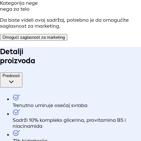
Kategorija nege
nega za telo
Da biste videli ovaj sadržaj, potrebno je da omogućite
saglasnost za marketing.
Omogući saglasnost za marketing
Detalji
proizvoda
Prednosti
Trenutno umiruje osećaj svraba
Sadrži 10% kompleks glicerina, provitamina B5 i
niacinamida
72h hidratacija