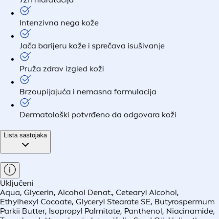
Intenzivna nega kože
Jača barijeru kože i sprečava isušivanje
Pruža zdrav izgled koži
Brzoupijajuća i nemasna formulacija
Dermatološki potvrđeno da odgovara koži
Lista sastojaka
Uključeni
Aqua, Glycerin, Alcohol Denat., Cetearyl Alcohol,
Ethylhexyl Cocoate, Glyceryl Stearate SE, Butyrospermum
Parkii Butter, Isopropyl Palmitate, Panthenol, Niacinamide,