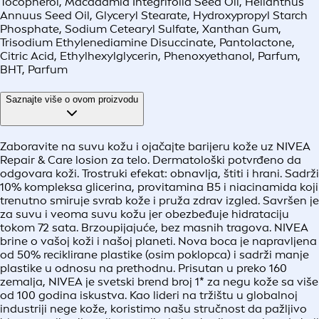
Tocopherol, Macadamia Integrifolia Seed Oil, Helianthus
Annuus Seed Oil, Glyceryl Stearate, Hydroxypropyl Starch
Phosphate, Sodium Cetearyl Sulfate, Xanthan Gum,
Trisodium Ethylenediamine Disuccinate, Pantolactone,
Citric Acid, Ethylhexylglycerin, Phenoxyethanol, Parfum,
BHT, Parfum
Saznajte više o ovom proizvodu
Zaboravite na suvu kožu i ojačajte barijeru kože uz NIVEA
Repair & Care losion za telo. Dermatološki potvrđeno da
odgovara koži. Trostruki efekat: obnavlja, štiti i hrani. Sadrži
10% kompleksa glicerina, provitamina B5 i niacinamida koji
trenutno smiruje svrab kože i pruža zdrav izgled. Savršen je
za suvu i veoma suvu kožu jer obezbeđuje hidrataciju
tokom 72 sata. Brzoupijajuće, bez masnih tragova. NIVEA
brine o vašoj koži i našoj planeti. Nova boca je napravljena
od 50% reciklirane plastike (osim poklopca) i sadrži manje
plastike u odnosu na prethodnu. Prisutan u preko 160
zemalja, NIVEA je svetski brend broj 1* za negu kože sa više
od 100 godina iskustva. Kao lideri na tržištu u globalnoj
industriji nege kože, koristimo našu stručnost da pažljivo