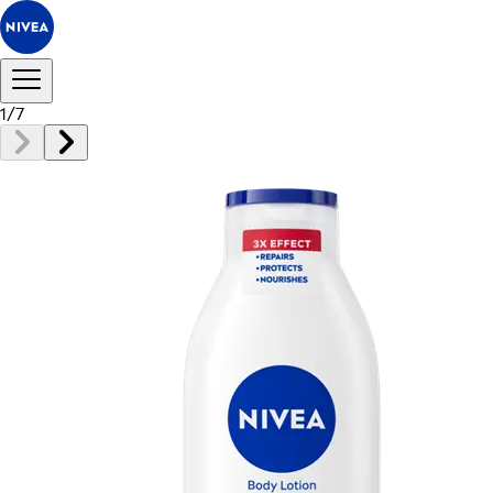
1
/
7