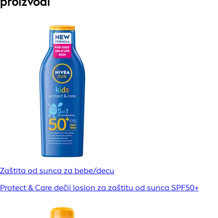
proizvodi
Zaštita od sunca za bebe/decu
Protect & Care dečji losion za zaštitu od sunca SPF50+