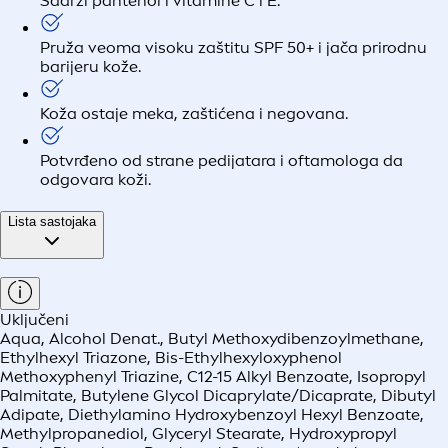
Sadrži pantenol i vitamine C i E.
Pruža veoma visoku zaštitu SPF 50+ i jača prirodnu
barijeru kože.
Koža ostaje meka, zaštićena i negovana.
Potvrđeno od strane pedijatara i oftamologa da
odgovara koži.
Lista sastojaka
Uključeni
Aqua, Alcohol Denat., Butyl Methoxydibenzoylmethane,
Ethylhexyl Triazone, Bis-Ethylhexyloxyphenol
Methoxyphenyl Triazine, C12-15 Alkyl Benzoate, Isopropyl
Palmitate, Butylene Glycol Dicaprylate/Dicaprate, Dibutyl
Adipate, Diethylamino Hydroxybenzoyl Hexyl Benzoate,
Methylpropanediol, Glyceryl Stearate, Hydroxypropyl