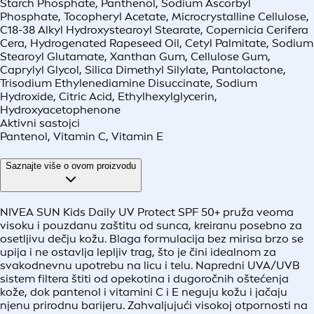
Starch Phosphate, Panthenol, Sodium Ascorbyl
Phosphate, Tocopheryl Acetate, Microcrystalline Cellulose,
C18-38 Alkyl Hydroxystearoyl Stearate, Copernicia Cerifera
Cera, Hydrogenated Rapeseed Oil, Cetyl Palmitate, Sodium
Stearoyl Glutamate, Xanthan Gum, Cellulose Gum,
Caprylyl Glycol, Silica Dimethyl Silylate, Pantolactone,
Trisodium Ethylenediamine Disuccinate, Sodium
Hydroxide, Citric Acid, Ethylhexylglycerin,
Hydroxyacetophenone
Aktivni sastojci
Pantenol, Vitamin C, Vitamin E
Saznajte više o ovom proizvodu
NIVEA SUN Kids Daily UV Protect SPF 50+ pruža veoma
visoku i pouzdanu zaštitu od sunca, kreiranu posebno za
osetljivu dečju kožu. Blaga formulacija bez mirisa brzo se
upija i ne ostavlja lepljiv trag, što je čini idealnom za
svakodnevnu upotrebu na licu i telu. Napredni UVA/UVB
sistem filtera štiti od opekotina i dugoročnih oštećenja
kože, dok pantenol i vitamini C i E neguju kožu i jačaju
njenu prirodnu barijeru. Zahvaljujući visokoj otpornosti na