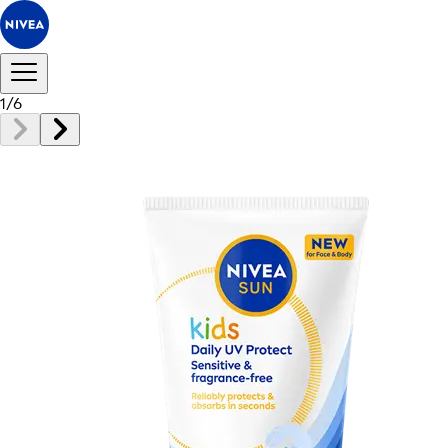
1
/
6