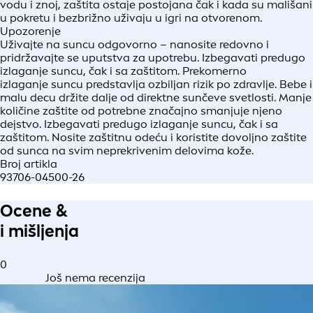
vodu i znoj, zaštita ostaje postojana čak i kada su mališani
u pokretu i bezbrižno uživaju u igri na otvorenom.
Upozorenje
Uživajte na suncu odgovorno – nanosite redovno i
pridržavajte se uputstva za upotrebu. Izbegavati predugo
izlaganje suncu, čak i sa zaštitom. Prekomerno
izlaganje suncu predstavlja ozbiljan rizik po zdravlje. Bebe i
malu decu držite dalje od direktne sunčeve svetlosti. Manje
količine zaštite od potrebne značajno smanjuje njeno
dejstvo. Izbegavati predugo izlaganje suncu, čak i sa
zaštitom. Nosite zaštitnu odeću i koristite dovoljno zaštite
od sunca na svim neprekrivenim delovima kože.
Broj artikla
93706-04500-26
Ocene &
i mišljenja
0
Još nema recenzija