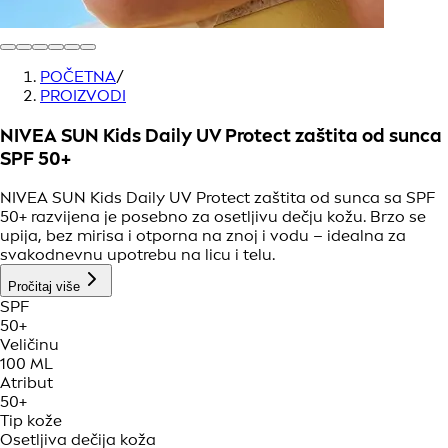
POČETNA
/
PROIZVODI
NIVEA SUN Kids Daily UV Protect zaštita od sunca
SPF 50+
NIVEA SUN Kids Daily UV Protect zaštita od sunca sa SPF
50+ razvijena je posebno za osetljivu dečju kožu. Brzo se
upija, bez mirisa i otporna na znoj i vodu – idealna za
svakodnevnu upotrebu na licu i telu.
Pročitaj više
SPF
50+
Veličinu
100 ML
Atribut
50+
Tip kože
Osetljiva dečija koža