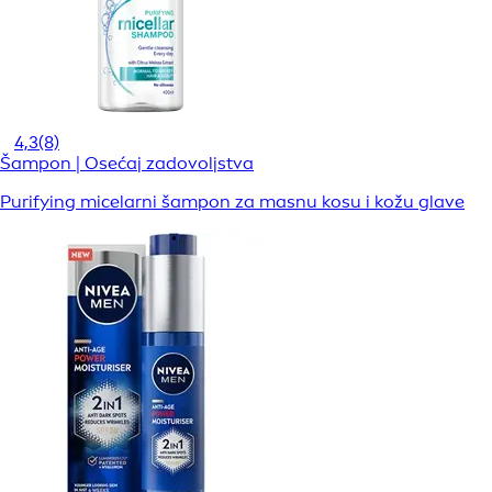
4,3
(8)
Šampon | Osećaj zadovoljstva
Purifying micelarni šampon za masnu kosu i kožu glave