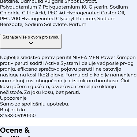
Betaine, Bambusa Vulgaris Shoot Extract,
Polyquaternium-7, Polyquaternium-10, Glycerin, Sodium
Chloride, Citric Acid, PEG-40 Hydrogenated Castor Oil,
PEG-200 Hydrogenated Glyceryl Palmate, Sodium
Benzoate, Sodium Salicylate, Parfum
Saznajte više o ovom proizvodu
Najbolje sredstvo protiv peruti! NIVEA MEN Power šampon
protiv peruti sadrži Active System i deluje već posle prvog
pranja, efikasno sprečava pojavu peruti i ne ostavlja
naslage na kosi i koži glave. Formulacija koja je namenjena
normalnoj kosi obogaćena je ekstraktom bambusa. Čini
kosu jačom i gušćom, osvežava i temeljno uklanja
nečistoće. Za jaku kosu, bez peruti.
Upozorenje
Samo za spoljašnju upotrebu.
Broj artikla
81533-09190-50
Ocene &