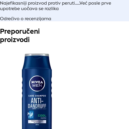
Najefikasniji proizvod protiv peruti......Već posle prve
upotrebe uočava se razlika
Odrećivo o recenzijama
Preporučeni
proizvodi