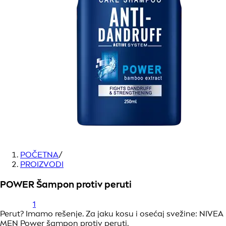
POČETNA
/
PROIZVODI
POWER Šampon protiv peruti
1
Perut? Imamo rešenje. Za jaku kosu i osećaj svežine: NIVEA
MEN Power šampon protiv peruti.