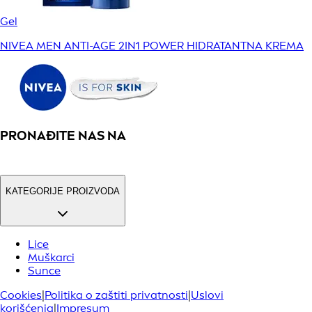
Gel
NIVEA MEN ANTI-AGE 2IN1 POWER HIDRATANTNA KREMA
PRONAĐITE NAS NA
KATEGORIJE PROIZVODA
Lice
Muškarci
Sunce
Cookies
|
Politika o zaštiti privatnosti
|
Uslovi
korišćenja
|
Impresum