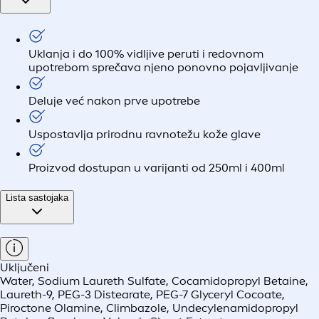
Uklanja i do 100% vidljive peruti i redovnom
upotrebom sprečava njeno ponovno pojavljivanje
Deluje već nakon prve upotrebe
Uspostavlja prirodnu ravnotežu kože glave
Proizvod dostupan u varijanti od 250ml i 400ml
Lista sastojaka
Uključeni
Water, Sodium Laureth Sulfate, Cocamidopropyl Betaine,
Laureth-9, PEG-3 Distearate, PEG-7 Glyceryl Cocoate,
Piroctone Olamine, Climbazole, Undecylenamidopropyl