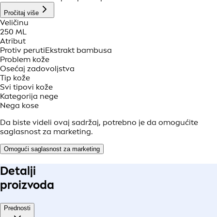
Pročitaj više
Veličinu
250 ML
Atribut
Protiv peruti
Ekstrakt bambusa
Problem kože
Osećaj zadovoljstva
Tip kože
Svi tipovi kože
Kategorija nege
Nega kose
Da biste videli ovaj sadržaj, potrebno je da omogućite
saglasnost za marketing.
Omogući saglasnost za marketing
Detalji
proizvoda
Prednosti