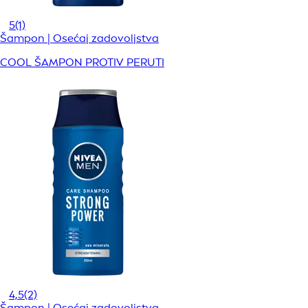
5
(1)
Šampon | Osećaj zadovoljstva
COOL ŠAMPON PROTIV PERUTI
4,5
(2)
Šampon | Osećaj zadovoljstva