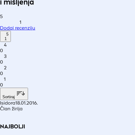
i mišljenja
5
1
Dodaj recenziju
5
1
4
0
3
0
2
0
1
0
Sortiraj
Isidora
18.01.2016.
Član žirija
NAJBOLJI