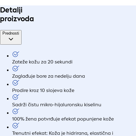
Detalji
proizvoda
Prednosti
Zateže kožu za 20 sekundi
Zaglađuje bore za nedelju dana
Prodire kroz 10 slojeva kože
Sadrži čistu mikro-hijaluronsku kiselinu
100% žena potvrđuje efekat popunjene kože
Trenutni efekat: Koža je hidrirana, elastična i