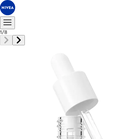
1
/
8