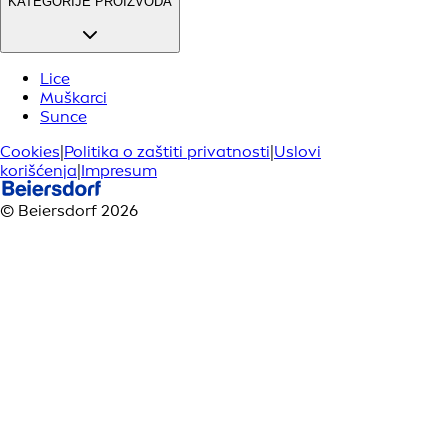
KATEGORIJE PROIZVODA
Lice
Muškarci
Sunce
Cookies
|
Politika o zaštiti privatnosti
|
Uslovi
korišćenja
|
Impresum
© Beiersdorf 2026