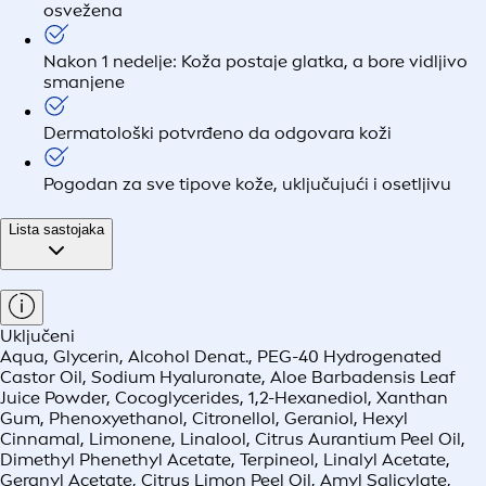
osvežena
Nakon 1 nedelje: Koža postaje glatka, a bore vidljivo
smanjene
Dermatološki potvrđeno da odgovara koži
Pogodan za sve tipove kože, uključujući i osetljivu
Lista sastojaka
Uključeni
Aqua, Glycerin, Alcohol Denat., PEG-40 Hydrogenated
Castor Oil, Sodium Hyaluronate, Aloe Barbadensis Leaf
Juice Powder, Cocoglycerides, 1,2-Hexanediol, Xanthan
Gum, Phenoxyethanol, Citronellol, Geraniol, Hexyl
Cinnamal, Limonene, Linalool, Citrus Aurantium Peel Oil,
Dimethyl Phenethyl Acetate, Terpineol, Linalyl Acetate,
Geranyl Acetate, Citrus Limon Peel Oil, Amyl Salicylate,