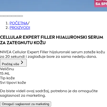
POČETNA
/
PROIZVODI
CELLULAR EXPERT FILLER HIJALURONSKI SERUM
ZA ZATEGNUTU KOŽU
NIVEA Cellular Expert Filler hijaluronski serum zateže kožu
za 20 sekundi i zaglađuje bore za samo nedelju dana.
Pročitaj više
Veličinu
15 ML
Tip kože
Svi tipovi kože
Da biste videli ovaj sadržaj, potrebno je da omogućite
saglasnost za marketing.
Omogući saglasnost za marketing