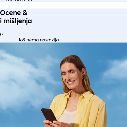
Ocene &
i mišljenja
0
Još nema recenzija