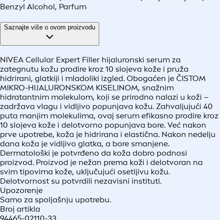
Benzyl Alcohol, Parfum
Saznajte više o ovom proizvodu
NIVEA Cellular Expert Filler hijaluronski serum za
zategnutu kožu prodire kroz 10 slojeva kože i pruža
hidrirani, glatkiji i mladoliki izgled. Obogaćen je ČISTOM
MIKRO-HIJALURONSKOM KISELINOM, snažnim
hidratantnim molekulom, koji se prirodno nalazi u koži –
zadržava vlagu i vidljivo popunjava kožu. Zahvaljujući 40
puta manjim molekulima, ovaj serum efikasno prodire kroz
10 slojeva kože i delotvorno popunjava bore. Već nakon
prve upotrebe, koža je hidrirana i elastična. Nakon nedelju
dana koža je vidljivo glatka, a bore smanjene.
Dermatološki je potvrđeno da koža dobro podnosi
proizvod. Proizvod je nežan prema koži i delotvoran na
svim tipovima kože, uključujući osetljivu kožu.
Delotvornost su potvrdili nezavisni instituti.
Upozorenje
Samo za spoljašnju upotrebu.
Broj artikla
94465-02110-33