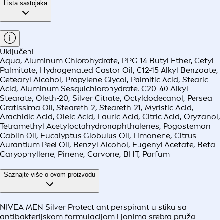
Lista sastojaka
Uključeni
Aqua, Aluminum Chlorohydrate, PPG-14 Butyl Ether, Cetyl
Palmitate, Hydrogenated Castor Oil, C12-15 Alkyl Benzoate,
Cetearyl Alcohol, Propylene Glycol, Palmitic Acid, Stearic
Acid, Aluminum Sesquichlorohydrate, C20-40 Alkyl
Stearate, Oleth-20, Silver Citrate, Octyldodecanol, Persea
Gratissima Oil, Steareth-2, Steareth-21, Myristic Acid,
Arachidic Acid, Oleic Acid, Lauric Acid, Citric Acid, Oryzanol,
Tetramethyl Acetyloctahydronaphthalenes, Pogostemon
Cablin Oil, Eucalyptus Globulus Oil, Limonene, Citrus
Aurantium Peel Oil, Benzyl Alcohol, Eugenyl Acetate, Beta-
Caryophyllene, Pinene, Carvone, BHT, Parfum
Saznajte više o ovom proizvodu
NIVEA MEN Silver Protect antiperspirant u stiku sa
antibakterijskom formulacijom i jonima srebra pruža