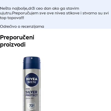
Nešto najbolje,drži ceo dan ako ga stavim
ujutru.Preporučujem sve ove nivea stikove i stvarno su svi
top topova!!!
Odrećivo o recenzijama
Preporučeni
proizvodi