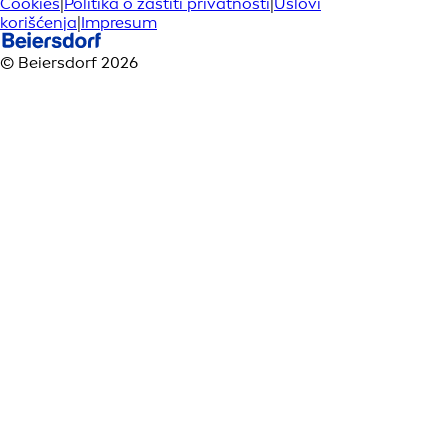
Cookies
|
Politika o zaštiti privatnosti
|
Uslovi
korišćenja
|
Impresum
© Beiersdorf 2026