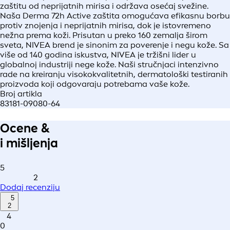
zaštitu od neprijatnih mirisa i održava osećaj svežine.
Naša Derma 72h Active zaštita omogućava efikasnu borbu
protiv znojenja i neprijatnih mirisa, dok je istovremeno
nežna prema koži. Prisutan u preko 160 zemalja širom
sveta, NIVEA brend je sinonim za poverenje i negu kože. Sa
više od 140 godina iskustva, NIVEA je tržišni lider u
globalnoj industriji nege kože. Naši stručnjaci intenzivno
rade na kreiranju visokokvalitetnih, dermatološki testiranih
proizvoda koji odgovaraju potrebama vaše kože.
Broj artikla
83181-09080-64
Ocene &
i mišljenja
5
2
Dodaj recenziju
5
2
4
0