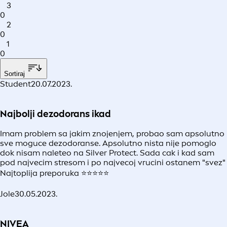
3
0
2
0
1
0
Sortiraj
Student
20.07.2023.
Najbolji dezodorans ikad
Imam problem sa jakim znojenjem, probao sam apsolutno
sve moguce dezodoranse. Apsolutno nista nije pomoglo
dok nisam naleteo na Silver Protect. Sada cak i kad sam
pod najvecim stresom i po najvecoj vrucini ostanem "svez"
Najtoplija preporuka ⭐⭐⭐⭐⭐
Jole
30.05.2023.
NIVEA