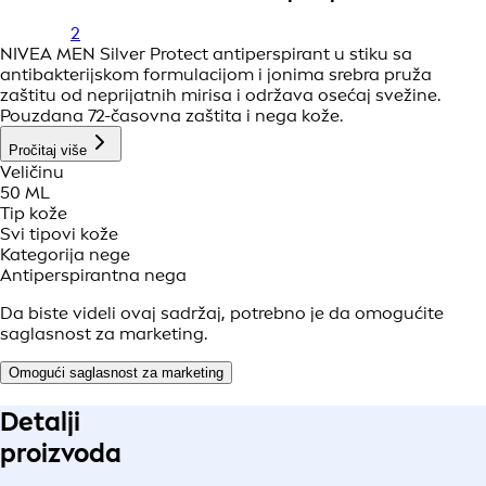
2
NIVEA MEN Silver Protect antiperspirant u stiku sa
antibakterijskom formulacijom i jonima srebra pruža
zaštitu od neprijatnih mirisa i održava osećaj svežine.
Pouzdana 72-časovna zaštita i nega kože.
Pročitaj više
Veličinu
50 ML
Tip kože
Svi tipovi kože
Kategorija nege
Antiperspirantna nega
Da biste videli ovaj sadržaj, potrebno je da omogućite
saglasnost za marketing.
Omogući saglasnost za marketing
Detalji
proizvoda