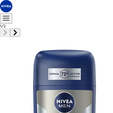
1
/
2