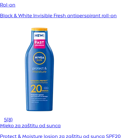
Rol-on
Black & White Invisible Fresh antiperspirant roll-on
5
(8)
Mleko za zaštitu od sunca
Protect & Moisture losion za zaštitu od sunca SPF20