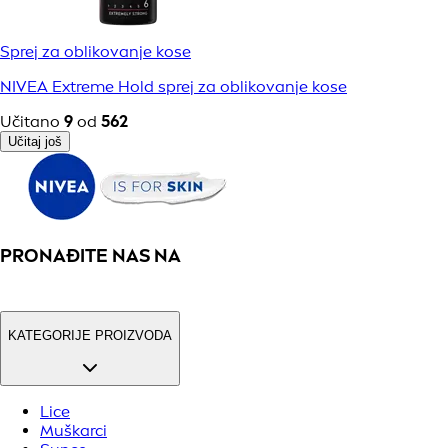
Sprej za oblikovanje kose
NIVEA Extreme Hold sprej za oblikovanje kose
Učitano
9
od
562
Učitaj još
PRONAĐITE NAS NA
KATEGORIJE PROIZVODA
Lice
Muškarci