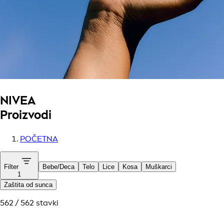
NIVEA
Proizvodi
POČETNA
Filter
Bebe/Deca
Telo
Lice
Kosa
Muškarci
1
Zaštita od sunca
562 / 562 stavki