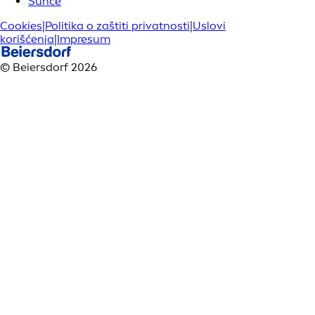
Sunce
Cookies
|
Politika o zaštiti privatnosti
|
Uslovi
korišćenja
|
Impresum
© Beiersdorf 2026