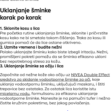
Uklanjanje šminke
korak po korak
1. Sklonite kosu s lica
Pre početka rutine uklanjanja šminke, sklonite i pričvrstite
kosu kako ne bi smetala tokom čišćenja. Traka za kosu ili
gumica pomoći će da lice ostane otkriveno.
2. Uzmite vremena i budite nežni
Polako uklanjajte šminku kako biste izbegli iritaciju. Nežni,
promišljeni pokreti pomažu da se šminka efikasno ukloni
bez nepotrebnog stresa za kožu.
3. Uklanjanje šminke sa očiju i lica
Započnite od nežne kože oko očiju uz
NIVEA Double Effect
sredstvo za skidanje vodootporne šminke za oči
, koje
uklanja vodootpornu šminku, uključujući maskaru, i štiti
trepavice bez ostataka. Za ostatak lica koristite istu
micelarnu vodu
, formulisanu za efikasno uklanjanje
vodootporne šminke. Nanesite je na pamučni tufer i nežno
čistite kružnim pokretima, bez jakog povlačenja.