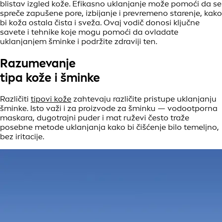
blistav izgled kože. Efikasno uklanjanje može pomoći da se
spreče zapušene pore, izbijanje i prevremeno starenje, kako
bi koža ostala čista i sveža. Ovaj vodič donosi ključne
savete i tehnike koje mogu pomoći da ovladate
uklanjanjem šminke i podržite zdraviji ten.
Razumevanje
tipa kože i šminke
Različiti
tipovi kože
zahtevaju različite pristupe uklanjanju
šminke. Isto važi i za proizvode za šminku — vodootporna
maskara, dugotrajni puder i mat ruževi često traže
posebne metode uklanjanja kako bi čišćenje bilo temeljno,
bez iritacije.