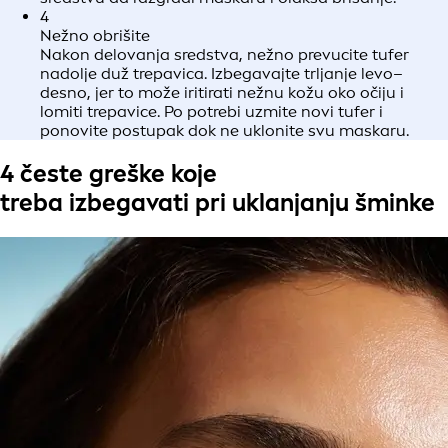
4
Nežno obrišite
Nakon delovanja sredstva, nežno prevucite tufer
nadolje duž trepavica. Izbegavajte trljanje levo–
desno, jer to može iritirati nežnu kožu oko očiju i
lomiti trepavice. Po potrebi uzmite novi tufer i
ponovite postupak dok ne uklonite svu maskaru.
4 česte greške koje
treba izbegavati pri uklanjanju šminke