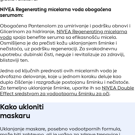
NIVEA Regenerating micelarna voda obogaćena
serumom:
Obogaćena Pantenolom za umirivanje i podršku obnovi i
Glicerinom za hidriranje,
NIVEA Regenerating micelarna
voda
spaja benefite seruma sa efikasnošću micela.
Osmišljena je da prečisti kožu uklanjanjem šminke i
nečistoća, uz podršku regeneraciji. Za svakodnevnu
upotrebu: dubinski čisti, neguje i revitalizuje za zdraviji,
blistaviji ten.
Jedna od ključnih prednosti ovih micelarnih voda je
dvofazno delovanje, koje u jednom koraku deluje kao
duplo čišćenje i razgrađuje postojanu šminku i nečistoće.
Za temeljno uklanjanje šminke, uparite ih sa
NIVEA Double
Effect sredstvom za vodootpornu šminku za oči
.
Kako ukloniti
maskaru
Uklanjanje maskare, posebno vodootpornih formula,
može biti zahtevno, ali je važno za zdrave trepavice i