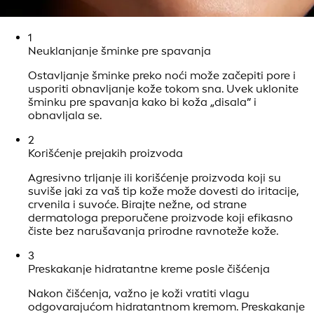
1
Neuklanjanje šminke pre spavanja
Ostavljanje šminke preko noći može začepiti pore i
usporiti obnavljanje kože tokom sna. Uvek uklonite
šminku pre spavanja kako bi koža „disala” i
obnavljala se.
2
Korišćenje prejakih proizvoda
Agresivno trljanje ili korišćenje proizvoda koji su
suviše jaki za vaš tip kože može dovesti do iritacije,
crvenila i suvoće. Birajte nežne, od strane
dermatologa preporučene proizvode koji efikasno
čiste bez narušavanja prirodne ravnoteže kože.
3
Preskakanje hidratantne kreme posle čišćenja
Nakon čišćenja, važno je koži vratiti vlagu
odgovarajućom hidratantnom kremom. Preskakanje