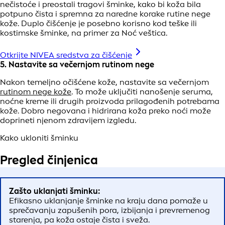
nečistoće i preostali tragovi šminke, kako bi koža bila
potpuno čista i spremna za naredne korake rutine nege
kože. Duplo čišćenje je posebno korisno kod teške ili
kostimske šminke, na primer za Noć veštica.
Otkrijte NIVEA sredstva za čišćenje
5. Nastavite sa večernjom rutinom nege
Nakon temeljno očišćene kože, nastavite sa večernjom
rutinom nege kože
. To može uključiti nanošenje seruma,
noćne kreme ili drugih proizvoda prilagođenih potrebama
kože. Dobro negovana i hidrirana koža preko noći može
doprineti njenom zdravijem izgledu.
Kako ukloniti šminku
Pregled činjenica
Zašto uklanjati šminku:
Efikasno uklanjanje šminke na kraju dana pomaže u
sprečavanju zapušenih pora, izbijanja i prevremenog
starenja, pa koža ostaje čista i sveža.