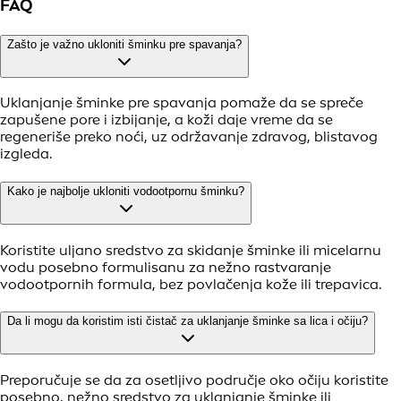
FAQ
Zašto je važno ukloniti šminku pre spavanja?
Uklanjanje šminke pre spavanja pomaže da se spreče
zapušene pore i izbijanje, a koži daje vreme da se
regeneriše preko noći, uz održavanje zdravog, blistavog
izgleda.
Kako je najbolje ukloniti vodootpornu šminku?
Koristite uljano sredstvo za skidanje šminke ili micelarnu
vodu posebno formulisanu za nežno rastvaranje
vodootpornih formula, bez povlačenja kože ili trepavica.
Da li mogu da koristim isti čistač za uklanjanje šminke sa lica i očiju?
Preporučuje se da za osetljivo područje oko očiju koristite
posebno, nežno sredstvo za uklanjanje šminke ili