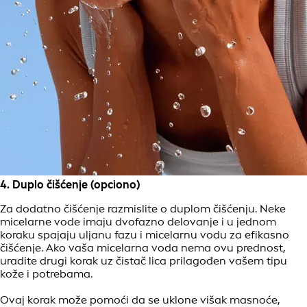
4. Duplo čišćenje (opciono)
Za dodatno čišćenje razmislite o duplom čišćenju. Neke
micelarne vode imaju dvofazno delovanje i u jednom
koraku spajaju uljanu fazu i micelarnu vodu za efikasno
čišćenje. Ako vaša micelarna voda nema ovu prednost,
uradite drugi korak uz čistač lica prilagođen vašem tipu
kože i potrebama.
Ovaj korak može pomoći da se uklone višak masnoće,