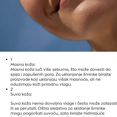
1
Masna koža:
Masna koža luči više sebuma, što može dovesti do
sjaja i zapušenih pora. Za uklanjanje šminke birajte
proizvode koji uklanjaju višak masnoće, ali ne
oduzimaju koži prirodnu vlagu.
2
Suva koža:
Suva koža nema dovoljno vlage i često može zatezati
ili se perutati. Oštra sredstva za skidanje šminke
mogu pogoršati suvoću, zato birajte hidrirajuće