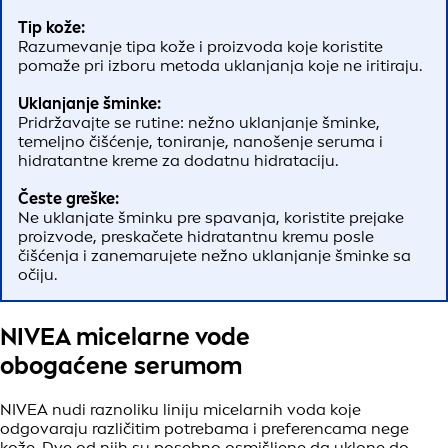
Tip kože:
Razumevanje tipa kože i proizvoda koje koristite
pomaže pri izboru metoda uklanjanja koje ne iritiraju.
Uklanjanje šminke:
Pridržavajte se rutine: nežno uklanjanje šminke,
temeljno čišćenje, toniranje, nanošenje seruma i
hidratantne kreme za dodatnu hidrataciju.
Česte greške:
Ne uklanjate šminku pre spavanja, koristite prejake
proizvode, preskačete hidratantnu kremu posle
čišćenja i zanemarujete nežno uklanjanje šminke sa
očiju.
NIVEA micelarne vode
obogaćene serumom
NIVEA nudi raznoliku liniju micelarnih voda koje
odgovaraju različitim potrebama i preferencama nege
kože. Dve od njih su posebno osmišljene da uklone do