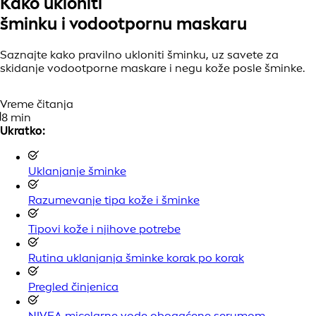
Kako ukloniti
šminku i vodootpornu maskaru
Saznajte kako pravilno ukloniti šminku, uz savete za
skidanje vodootporne maskare i negu kože posle šminke.
Vreme čitanja
8 min
Ukratko:
Uklanjanje šminke
Razumevanje tipa kože i šminke
Tipovi kože i njihove potrebe
Rutina uklanjanja šminke korak po korak
Pregled činjenica
NIVEA micelarne vode obogaćene serumom