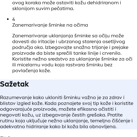
ovog koraka može ostaviti kožu dehidriranom i
sklonijom suvim pečatima.
4
Zanemarivanje šminke na očima
Zanemarivanje uklanjanja šminke sa očiju može
dovesti do iritacije i ubrzanog starenja osetljivog
područja oka. Izbegavajte snažno trljanje i prejake
proizvode da biste sprečili tanke linije i crvenilo.
Koristite nežno sredstvo za uklanjanje šminke za oči
ili micelarnu vodu koja rastvara šminku bez
povlačenja kože.
Sažetak
Razumevanje kako ukloniti šminku važno je za zdrav i
blistav izgled kože. Kada poznajete svoj tip kože i koristite
odgovarajuće proizvode, možete efikasno očistiti i
negovati kožu, uz izbegavanje čestih grešaka. Pratite
rutinu koja uključuje nežno uklanjanje, temeljno čišćenje i
adekvatno hidriranje kako bi koža bila obnovljena.