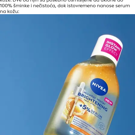
100% šminke i nečistoća, dok istovremeno nanose serum
na kožu: