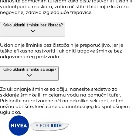
nanosite pamučnim tuferom kako biste rastvorili i uklonili
vodootpornu maskaru, zatim očistite i hidrirajte kožu za
negovane, zdravo izgledajuće trepavice.
Kako ukloniti šminku bez čistača?
Uklanjanje šminke bez čistača nije preporučljivo, jer je
teško efikasno rastvoriti i ukloniti tragove šminke bez
odgovarajućeg proizvoda.
Kako ukloniti šminku sa očiju?
Za uklanjanje šminke sa očiju, nanesite sredstvo za
skidanje šminke ili micelarnu vodu na pamučni tufer.
Prislonite na zatvorene oči na nekoliko sekundi, zatim
nežno obrišite, krećući se od unutrašnjeg ka spoljašnjem
uglu oka.