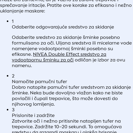
sprečavanje iritacije. Pratite ove korake za efikasno i nežno
uklanjanje maskare:
1
Odaberite odgovarajuće sredstvo za skidanje
Odaberite sredstvo za skidanje šminke posebno
formulisano za oči. Uljana sredstva ili micelarne vode
namenjene vodootpornoj šminki posebno su
efikasne.
NIVEA Double Effect sredstvo za
vodootpornu šminku za oči
odličan je izbor za ovu
namenu.
2
Namočite pamučni tufer
Dobro natopite pamučni tufer sredstvom za skidanje
šminke. Neka bude dovoljno vlažan kako ne biste
povlačili i čupali trepavice, što može dovesti do
njihovog lomljenja.
3
Prislonite i zadržite
Zatvorite oči i nežno pritisnite natopljen tufer na
trepavice. Zadržite 10–20 sekundi. To omogućava
sredstvu da razgradi maskaru i olakša brisanje.