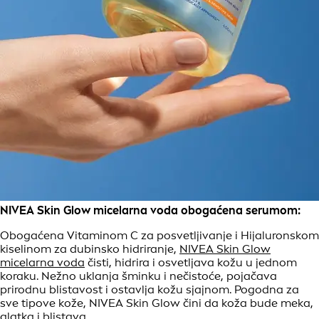
NIVEA Skin Glow micelarna voda obogaćena serumom:
Obogaćena Vitaminom C za posvetljivanje i Hijaluronskom
kiselinom za dubinsko hidriranje,
NIVEA Skin Glow
micelarna voda
čisti, hidrira i osvetljava kožu u jednom
koraku. Nežno uklanja šminku i nečistoće, pojačava
prirodnu blistavost i ostavlja kožu sjajnom. Pogodna za
sve tipove kože, NIVEA Skin Glow čini da koža bude meka,
glatka i blistava.