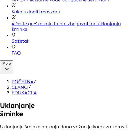
Kako ukloniti maskaru
4 česte greške koje treba izbegavati pri uklanjanju
šminke
Sažetak
FAQ
More
POČETNA
/
ČLANCI
/
EDUKACIJA
Uklanjanje
šminke
Uklanjanje šminke na kraju dana važan je korak za zdrav i