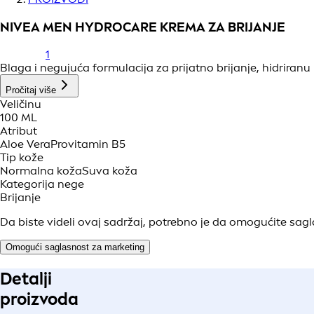
NIVEA MEN HYDROCARE KREMA ZA BRIJANJE
1
Blaga i negujuća formulacija za prijatno brijanje, hidrira
Pročitaj više
Veličinu
100 ML
Atribut
Aloe Vera
Provitamin B5
Tip kože
Normalna koža
Suva koža
Kategorija nege
Brijanje
Da biste videli ovaj sadržaj, potrebno je da omogućite sag
Omogući saglasnost za marketing
Detalji
proizvoda