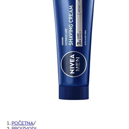
POČETNA
/
PROIZVODI