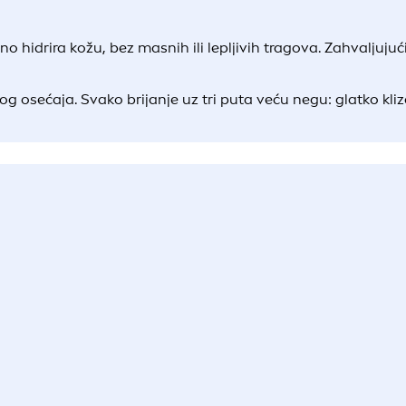
hidrira kožu, bez masnih ili lepljivih tragova. Zahvaljujući 
 osećaja. Svako brijanje uz tri puta veću negu: glatko klizan