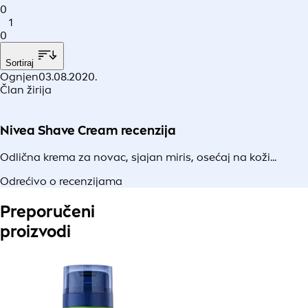
0
1
0
Sortiraj
Ognjen
03.08.2020.
Član žirija
Nivea Shave Cream recenzija
Odlična krema za novac, sjajan miris, osećaj na koži...
Odrećivo o recenzijama
Preporučeni
proizvodi