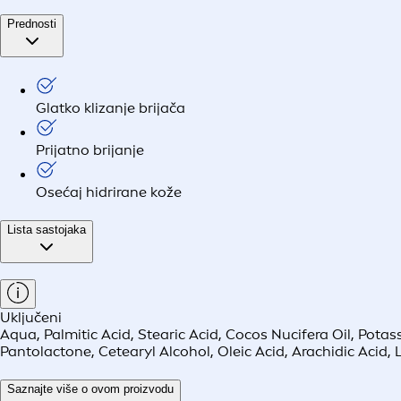
Prednosti
Glatko klizanje brijača
Prijatno brijanje
Osećaj hidrirane kože
Lista sastojaka
Uključeni
Aqua, Palmitic Acid, Stearic Acid, Cocos Nucifera Oil, Pota
Pantolactone, Cetearyl Alcohol, Oleic Acid, Arachidic Acid
Saznajte više o ovom proizvodu