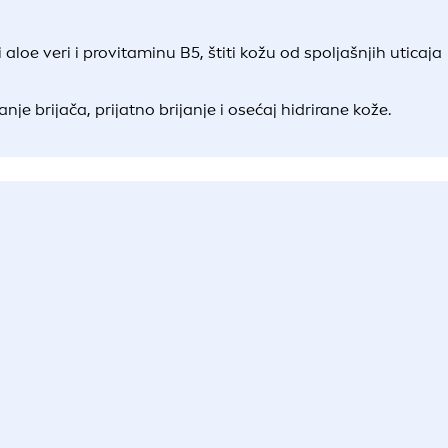
aloe veri i provitaminu B5, štiti kožu od spoljašnjih uticaja
je brijača, prijatno brijanje i osećaj hidrirane kože.