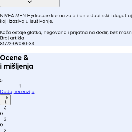
NIVEA MEN Hydrocare krema za brijanje dubinski i dugotrajno 
koji izazivaju isušivanje.
Koža ostaje glatka, negovana i prijatna na dodir, bez masnog
Broj artikla
81772-09080-33
Ocene &
i mišljenja
5
1
Dodaj recenziju
5
1
4
0
3
0
2