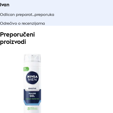
Ivan
Odlican preparat...preporuka
Odrećivo o recenzijama
Preporučeni
proizvodi