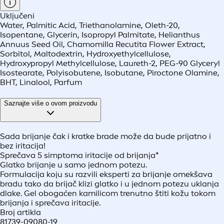
Uključeni
Water, Palmitic Acid, Triethanolamine, Oleth-20,
Isopentane, Glycerin, Isopropyl Palmitate, Helianthus
Annuus Seed Oil, Chamomilla Recutita Flower Extract,
Sorbitol, Maltodextrin, Hydroxyethylcellulose,
Hydroxypropyl Methylcellulose, Laureth-2, PEG-90 Glyceryl
Isostearate, Polyisobutene, Isobutane, Piroctone Olamine,
BHT, Linalool, Parfum
Saznajte više o ovom proizvodu
Sada brijanje čak i kratke brade može da bude prijatno i
bez iritacija!
Sprečava 5 simptoma iritacije od brijanja*
Glatko brijanje u samo jednom potezu.
Formulacija koju su razvili eksperti za brijanje omekšava
bradu tako da brijač klizi glatko i u jednom potezu uklanja
dlake. Gel obogaćen kamilicom trenutno štiti kožu tokom
brijanja i sprečava iritacije.
Broj artikla
81739-09080-19