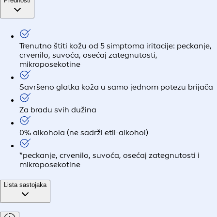
Prednosti
Trenutno štiti kožu od 5 simptoma iritacije: peckanje,
crvenilo, suvoća, osećaj zategnutosti,
mikroposekotine
Savršeno glatka koža u samo jednom potezu brijača
Za bradu svih dužina
0% alkohola (ne sadrži etil-alkohol)
*peckanje, crvenilo, suvoća, osećaj zategnutosti i
mikroposekotine
Lista sastojaka