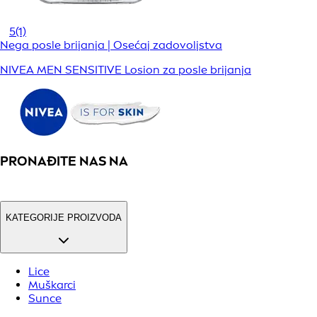
5
(1)
Nega posle brijanja | Osećaj zadovoljstva
NIVEA MEN SENSITIVE Losion za posle brijanja
PRONAĐITE NAS NA
KATEGORIJE PROIZVODA
Lice
Muškarci
Sunce