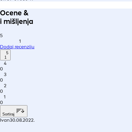
Ocene &
i mišljenja
5
1
Dodaj recenziju
5
1
4
0
3
0
2
0
1
0
Sortiraj
Ivan
30.08.2022.