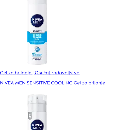
Gel za brijanje | Osećaj zadovoljstva
NIVEA MEN SENSITIVE COOLING Gel za brijanje