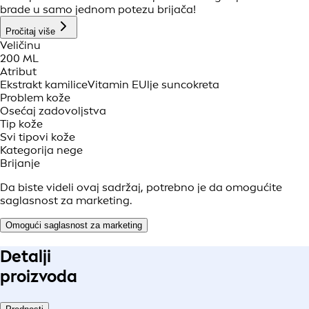
brade u samo jednom potezu brijača!
Pročitaj više
Veličinu
200 ML
Atribut
Ekstrakt kamilice
Vitamin E
Ulje suncokreta
Problem kože
Osećaj zadovoljstva
Tip kože
Svi tipovi kože
Kategorija nege
Brijanje
Da biste videli ovaj sadržaj, potrebno je da omogućite
saglasnost za marketing.
Omogući saglasnost za marketing
Detalji
proizvoda