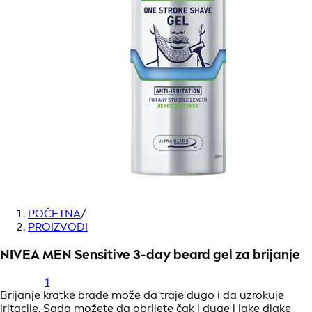
POČETNA
/
PROIZVODI
NIVEA MEN Sensitive 3-day beard gel za brijanje
1
Brijanje kratke brade može da traje dugo i da uzrokuje
iritacije. Sada možete da obrijete čak i duge i jake dlake