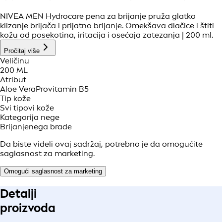
NIVEA MEN Hydrocare pena za brijanje pruža glatko
klizanje brijača i prijatno brijanje. Omekšava dlačice i štiti
kožu od posekotina, iritacija i osećaja zatezanja | 200 ml.
Pročitaj više
Veličinu
200 ML
Atribut
Aloe Vera
Provitamin B5
Tip kože
Svi tipovi kože
Kategorija nege
Brijanje
nega brade
Da biste videli ovaj sadržaj, potrebno je da omogućite
saglasnost za marketing.
Omogući saglasnost za marketing
Detalji
proizvoda