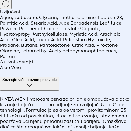
Uključeni
Aqua, Isobutane, Glycerin, Triethanolamine, Laureth-23,
Palmitic Acid, Stearic Acid, Aloe Barbadensis Leaf Juice
Powder, Panthenol, Coco-Caprylate/Caprate,
Hydroxypropyl Methylcellulose, Myristic Acid, Arachidic
Acid, Oleic Acid, Lauric Acid, Potassium Hydroxide,
Propane, Butane, Pantolactone, Citric Acid, Piroctone
Olamine, Tetramethyl Acetyloctahydronaphthalenes,
Parfum
Aktivni sastojci
Aloe Vera
Saznajte više o ovom proizvodu
NIVEA MEN Hydrocare pena za brijanje omogućava glatko
klizanje brijača i prijatno brijanje zahvaljujući Ultra Glide
tehnologiji. Formulacija sa aloe verom i provitaminom B5
štiti kožu od posekotina, iritacija i zatezanja, istovremeno
podržavajući njenu prirodnu zaštitnu barijeru. Omekšava
dlačice što omogućava lakše i efikasnije brijanje. Koža