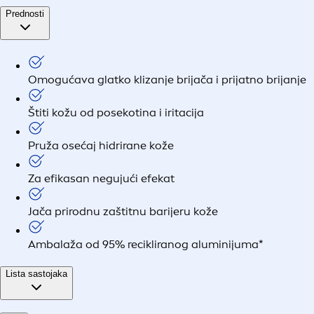
Prednosti
Omogućava glatko klizanje brijača i prijatno brijanje
Štiti kožu od posekotina i iritacija
Pruža osećaj hidrirane kože
Za efikasan negujući efekat
Jača prirodnu zaštitnu barijeru kože
Ambalaža od 95% recikliranog aluminijuma*
Lista sastojaka