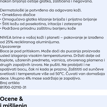
nakon brijanja ostaje glatka, zaštićena i negovana.
Dermatološki je potvrđeno da odgovara koži.
• Omekšava dlačice
• Omogućava glatko klizanje brijača i prijatno brijanje
• Štiti kožu od posekotina, iritacija i zatezanja
• Podržava prirodnu zaštitnu barijeru kože
NIVEA brine o vašoj koži i planeti – pakovanje je izrađeno
od 25% recikliranog aluminijuma.
Upozorenje
Boca je pod pritiskom. Može doći do pucanja proizvoda
usled izlaganja visokim temperaturama. Držati dalje od
toplote, užarenih predmeta, varnica, otvorenog plamena i
drugih zapaljivih izvora. Ne pušiti. Ne probijati i ne
spaljivati bocu, čak ni kada je prazna. Zaštititi od sunčeve
svetlosti i temperature više od 50°C. Čuvati van domašaja
dece. Ukupno 4% mase sadržaja je zapaljivo.
Broj artikla
81700-02110-31
Ocene &
i mišljenja