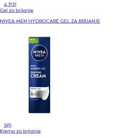
4,7
(3)
Gel za brijanje
NIVEA MEN HYDROCARE GEL ZA BRIJANJE
5
(1)
Krema za brijanje