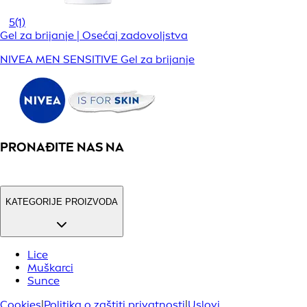
5
(1)
Gel za brijanje | Osećaj zadovoljstva
NIVEA MEN SENSITIVE Gel za brijanje
PRONAĐITE NAS NA
KATEGORIJE PROIZVODA
Lice
Muškarci
Sunce
Cookies
|
Politika o zaštiti privatnosti
|
Uslovi