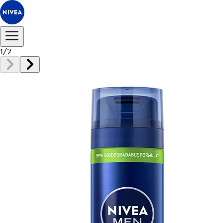
1
/
2