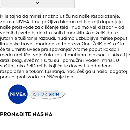
Nije tajna da mirisi snažno utiču na naše raspoloženje.
Zato u NIVEA timu pažljivo biramo mirise koji dopunjuju
naše proizvode za čišćenje tela i nudimo veliki izbor – od
voćnih i cvetnih, do citrusnih i morskih. Ako želiš da te
jutarnje tuširanje razbudi, nudimo uzbudljive mirise poput
limunske trave i moringe za talas svežine. Želiš nešto što
će te umiriti uveče pre spavanja? Arome poput kakaa i
meda umiriće tvoja čula za ultimativnu relaksaciju. Ako ti je
draži blag, svež miris, tu su i pamučni i vodeni mirisi. U
suštini, ako želiš miris koji će te dovesti u određeno
raspoloženje tokom tuširanja, naći ćeš ga u našoj bogatoj
ponudi proizvoda za čišćenje tela
PRONAĐITE NAS NA