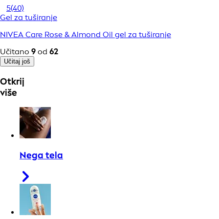
5
(40)
Gel za tuširanje
NIVEA Care Rose & Almond Oil gel za tuširanje
Učitano
9
od
62
Učitaj još
Otkrij
više
Nega tela