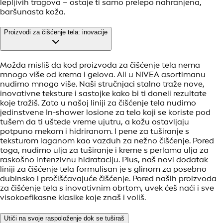
lepljivih tragova – ostaje ti samo prelepo nahranjena,
baršunasta koža.
Proizvodi za čišćenje tela: inovacije
Možda misliš da kod proizvoda za čišćenje tela nema
mnogo više od krema i gelova. Ali u NIVEA asortimanu
nudimo mnogo više. Naši stručnjaci stalno traže nove,
inovativne teksture i sastojke kako bi ti doneli rezultate
koje tražiš. Zato u našoj liniji za čišćenje tela nudimo
jedinstvene In-shower losione za telo koji se koriste pod
tušem da ti uštede vreme ujutru, a kožu ostavljaju
potpuno mekom i hidriranom. I pene za tuširanje s
teksturom laganom kao vazduh za nežno čišćenje. Pored
toga, nudimo ulja za tuširanje i kreme s perlama ulja za
raskošno intenzivnu hidrataciju. Plus, naš novi dodatak
liniji za čišćenje tela formulisan je s glinom za posebno
dubinsko i pročišćavajuće čišćenje. Pored naših proizvoda
za čišćenje tela s inovativnim obrtom, uvek ćeš naći i sve
visokoefikasne klasike koje znaš i voliš.
Utiči na svoje raspoloženje dok se tuširaš