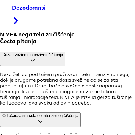
Dezodoransi
NIVEA nega tela za čišćenje
Česta pitanja
Doza svežine i intenzivno čišćenje
Neko želi da pod tušem pruži svom telu intenzivnu negu,
dok je drugome potrebna doza svežine da se zaista
probudi ujutru. Drugi traže osveženje posle napornog
treninga ili žele da uštede dragoceno vreme tokom
tuširanja i hidratacije tela. NIVEA je razvila gel za tuširanje
koji zadovoljava svaku od ovih potreba.
Od očaravanja čula do intenzivnog čišćenja