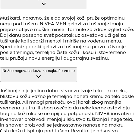
Muškarci, naravno, žele da svojoj koži pruže optimalnu
negu pod tušem. NIVEA MEN gelovi za tuširanje imaju
prepoznatljivo muške mirise i formule za zdrav izgled kože.
Daj danu posebno svež početak uz osvežavajući gel za
tuširanje koji sadrži mentol i miriše na vodenu mentu.
Specijalni sportski gelovi za tuširanje su pravo uživanje
posle treninga, temeljno čiste kožu i kosu i istovremeno
telu pružaju novu energiju i dugotrajnu svežinu.
Nežno negovana koža za najkraće vreme
Tuširanje nije jedina dobra stvar za tvoje telo – za meku,
blistavu kožu važno je temeljno naneti kremu za telo posle
tuširanja. Ali mnogi preskaču ovaj korak zbog manjka
vremena ujutru ili zbog osećaja da neke kreme ostavljaju
trag na koži ako se ne upiju u potpunosti. NIVEA inovativni
In-shower proizvodi menjaju iskustvo tuširanja i nege tela.
In-shower proizvodi se jednostavno nanose na mokru,
čistu kožu i ispiraju pod tušem. Rezultat je odsustvo