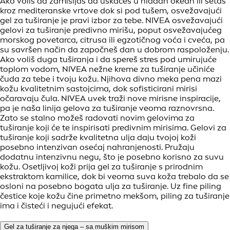
Ako voliš da zamišljaš da uskačeš u hladan okean ili šetaš
kroz mediteranske vrtove dok si pod tušem, osvežavajući
gel za tuširanje je pravi izbor za tebe. NIVEA osvežavajući
gelovi za tuširanje predivno mirišu, poput osvežavajućeg
morskog povetarca, citrusa ili egzotičnog voća i cveća, pa
su savršen način da započneš dan u dobrom raspoloženju.
Ako voliš duga tuširanja i da spereš stres pod umirujuće
toplom vodom, NIVEA nežne kreme za tuširanje učiniće
čuda za tebe i tvoju kožu. Njihova divno meka pena mazi
kožu kvalitetnim sastojcima, dok sofisticirani mirisi
očaravaju čula. NIVEA uvek traži nove mirisne inspiracije,
pa je naša linija gelova za tuširanje veoma raznovrsna.
Zato se stalno možeš radovati novim gelovima za
tuširanje koji će te inspirisati predivnim mirisima. Gelovi za
tuširanje koji sadrže kvalitetna ulja daju tvojoj koži
posebno intenzivan osećaj nahranjenosti. Pružaju
dodatnu intenzivnu negu, što je posebno korisno za suvu
kožu. Osetljivoj koži prija gel za tuširanje s prirodnim
ekstraktom kamilice, dok bi veoma suva koža trebalo da se
osloni na posebno bogata ulja za tuširanje. Uz fine piling
čestice koje kožu čine primetno mekšom, piling za tuširanje
ima i čisteći i negujući efekat.
Gel za tuširanje za njega – sa muškim mirisom