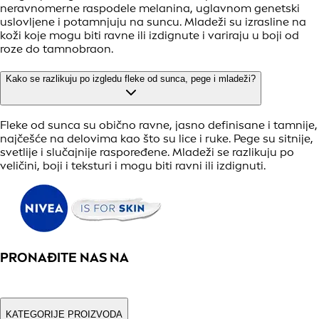
neravnomerne raspodele melanina, uglavnom genetski
uslovljene i potamnjuju na suncu. Mladeži su izrasline na
koži koje mogu biti ravne ili izdignute i variraju u boji od
roze do tamnobraon.
Kako se razlikuju po izgledu fleke od sunca, pege i mladeži?
Fleke od sunca su obično ravne, jasno definisane i tamnije,
najčešće na delovima kao što su lice i ruke. Pege su sitnije,
svetlije i slučajnije raspoređene. Mladeži se razlikuju po
veličini, boji i teksturi i mogu biti ravni ili izdignuti.
PRONAĐITE NAS NA
KATEGORIJE PROIZVODA