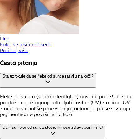
Lice
Kako se resiti mitisera
Pročitaj više
Česta pitanja
Šta uzrokuje da se fleke od sunca razviju na koži?
Fleke od sunca (solarne lentigine) nastaju pretežno zbog
produženog izlaganja ultraljubičastim (UV) zracima. UV
zračenje stimuliše proizvodnju melanina, pa se stvaraju
pigmentisane površine na koži.
Da li su fleke od sunca štetne ili nose zdravstveni rizik?