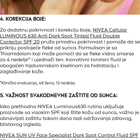
4. KOREKCIJA BOJE:
Za dodatnu pokrivnost i korekciju boje,
NIVEA Cellular
LUMINOUS 630 Anti Dark-Spot Tinted Fluid Double
Corrector SPF 20
pruža prirodnu pokrivnost i pomaže da se
prikriju postojeće fleke od sunca. Formulisan je sa
Thiamidolom koji može pomoći da se fleke vidno smanje
za 4 nedelje* i ujednači ten. Inovativni tonirani fluid je
obogaćen hijaluronskom kiselinom za hidrataciju i
zaglađivanje kože.
*Klinička evaluacija, 48 žena, 12 nedelja
5. VAŽNOST SVAKODNEVNE ZAŠTITE OD SUNCA:
Iako prethodna NIVEA Luminous630 rutina uključuje
proizvode sa visokim SPF koji štite kožu od sunca, važno je
obnavljati zaštitu tokom dana radi održavanja zdravog,
blistavog izgleda.
NIVEA SUN UV Face Specialist Dark Spot Control Fluid SPF