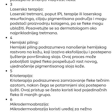
3
Laserska terapija:
Laserski tretmani, poput IPL terapije ili laserskog
resurfacinga, ciljaju pigmentisana područja i mogu
podstaći proizvodnju kolagena, pa se fleke mogu
ublažiti. Posavetujte se sa dermatologom oko
najprikladnijeg tretmana.
4
Hemijski piling:
Hemijski piling podrazumeva nanošenje hemijskog
rastvora na kožu, koji izaziva eksfolijaciju i postepeno
ljuštenje površinskog sloja. Ovaj proces može
poboljšati izgled fleka pospešujući rast novog,
ujednačenije pigmentisanog sloja kože.
5
Krioterapija:
Krioterapija podrazumeva zamrzavanje fleke tečnim
azotom, nakon čega se potamnjeni sloj postepeno
ljušti. Ovaj pristup se često koristi kod pojedinačnih
fleka ili manjih grupa.
6
Mikrodermoabrazija:
Mikrodermoabrazija koristi uređaj za nežno