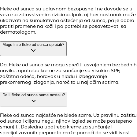
Fleke od sunca su uglavnom bezopasne i ne dovode se u
vezu sa zdravstvenim rizicima. Ipak, njihov nastanak može
ukazivati na kumulativna oštećenja od sunca, pa je dobro
pratiti promene na koži i po potrebi se posavetovati sa
dermatologom.
Mogu li se fleke od sunca sprečiti?
Da. Fleke od sunca se mogu sprečiti usvajanjem bezbednih
navika: upotreba kreme za sunčanje sa visokim SPF,
zaštitna odeća, boravak u hladu i izbegavanje
prekomernog izlaganja, naročito u najjačim satima.
Da li fleke od sunca same nestaju?
Fleke od sunca najčešće ne blede same. Uz pravilnu zaštitu
od sunca i ciljanu negu, njihov izgled se može postepeno
smanjiti. Dosledna upotreba kreme za sunčanje i
specijalizovanih preparata može pomoći da se vidljivost