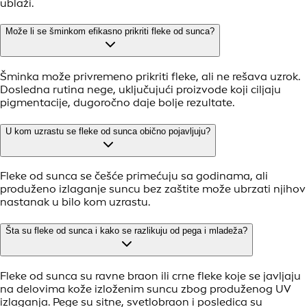
ublaži.
Može li se šminkom efikasno prikriti fleke od sunca?
Šminka može privremeno prikriti fleke, ali ne rešava uzrok.
Dosledna rutina nege, uključujući proizvode koji ciljaju
pigmentacije, dugoročno daje bolje rezultate.
U kom uzrastu se fleke od sunca obično pojavljuju?
Fleke od sunca se češće primećuju sa godinama, ali
produženo izlaganje suncu bez zaštite može ubrzati njihov
nastanak u bilo kom uzrastu.
Šta su fleke od sunca i kako se razlikuju od pega i mladeža?
Fleke od sunca su ravne braon ili crne fleke koje se javljaju
na delovima kože izloženim suncu zbog produženog UV
izlaganja. Pege su sitne, svetlobraon i posledica su