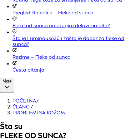
Pregled činjenica – Fleke od sunca
Fleke od sunca na drugim delovima tela?
Šta je Luminous630 i zašto je dobar za fleke od
sunca?
Rezime – Fleke od sunca
Česta pitanja
More
POČETNA
/
ČLANCI
/
PROBLEMI SA KOŽOM
Šta su
FLEKE OD SUNCA?