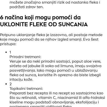
možete značajno smanjiti rizik od nastanka fleka i
podržati zdrav ten.
6 načina koji mogu pomoći da
UKLONITE FLEKE OD SUNCANJA
Potpuno uklanjanje fleka je izazovno, ali postoje metode
koje mogu pomoći da se njihov izgled smanji. Evo šest
pristupa:
1
Prirodni tretmani:
Veruje se da neki prirodni sastojci, poput aloe vere,
sirćeta od jabuke ili soka od limuna, imaju svojstva
posvetljivanja. Iako mogu pomoći u ublažavanju
fleka od sunca, koristite ih oprezno da biste izbegli
iritaciju kože.
2
Topikalni tretmani:
Preparati bez recepta ili na recept sa sastojcima kao
što su retinoidi, vitamin C, niacinamid ili alfa-hidroksi
kiseline mogu podstaći obnavljanje, eksfolijaciju i
postepeno smanjiti vidljivost fleka.