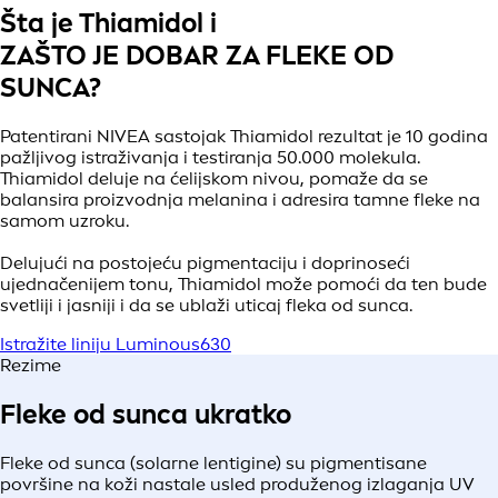
Šta je Thiamidol i
ZAŠTO JE DOBAR ZA FLEKE OD
SUNCA?
Patentirani NIVEA sastojak Thiamidol rezultat je 10 godina
pažljivog istraživanja i testiranja 50.000 molekula.
Thiamidol deluje na ćelijskom nivou, pomaže da se
balansira proizvodnja melanina i adresira tamne fleke na
samom uzroku.
Delujući na postojeću pigmentaciju i doprinoseći
ujednačenijem tonu, Thiamidol može pomoći da ten bude
svetliji i jasniji i da se ublaži uticaj fleka od sunca.
Istražite liniju Luminous630
Rezime
Fleke od sunca ukratko
Fleke od sunca (solarne lentigine) su pigmentisane
površine na koži nastale usled produženog izlaganja UV