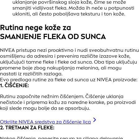
uklanjanje površinskog sloja kože, čime se može
smanjiti vidljivost fleka. Možda ih neće u potpunosti
ukloniti, ali često poboljšava teksturu i ton kože.
Rutina nege kože za
SMANJENJE FLEKA OD SUNCA
NIVEA pristupa nezi proaktivno i nudi sveobuhvatnu rutinu
osmišljenu da adresira i prevenira različite izazove kože,
uključujući tamne fleke i fleke od sunca. Oba tipa uključuju
promene boje zbog nakupljanja melanina, ali mogu
nastati iz različitih razloga.
Evo predloga rutine za fleke od sunca uz NIVEA proizvode:
1. ČIŠĆENJE:
Rutinu započnite nežnim čišćenjem. Čišćenje uklanja
nečistoće i priprema kožu za naredne korake, pa proizvodi
koji slede mogu bolje da se apsorbuju.
Otkrijte NIVEA sredstva za čišćenje lica
2. TRETMAN ZA FLEKE:
Nakon čišćenja, nanesite serum za ciljano delovanje.