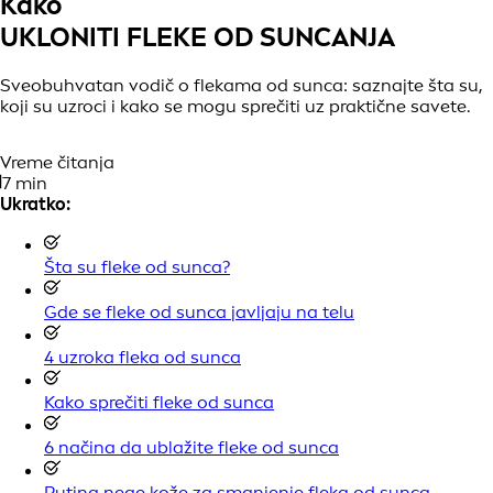
Kako
UKLONITI FLEKE OD SUNCANJA
Sveobuhvatan vodič o flekama od sunca: saznajte šta su,
koji su uzroci i kako se mogu sprečiti uz praktične savete.
Vreme čitanja
7 min
Ukratko:
Šta su fleke od sunca?
Gde se fleke od sunca javljaju na telu
4 uzroka fleka od sunca
Kako sprečiti fleke od sunca
6 načina da ublažite fleke od sunca
Rutina nege kože za smanjenje fleka od sunca