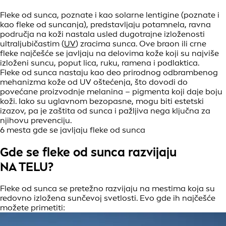
Fleke od sunca, poznate i kao solarne lentigine (poznate i
kao fleke od suncanja), predstavljaju potamnela, ravna
područja na koži nastala usled dugotrajne izloženosti
ultraljubičastim (
UV
) zracima sunca. Ove braon ili crne
fleke najčešće se javljaju na delovima kože koji su najviše
izloženi suncu, poput lica, ruku, ramena i podlaktica.
Fleke od sunca nastaju kao deo prirodnog odbrambenog
mehanizma kože od UV oštećenja, što dovodi do
povećane proizvodnje melanina – pigmenta koji daje boju
koži. Iako su uglavnom bezopasne, mogu biti estetski
izazov, pa je zaštita od sunca i pažljiva nega ključna za
njihovu prevenciju.
6 mesta gde se javljaju fleke od sunca
Gde se fleke od sunca razvijaju
NA TELU?
Fleke od sunca se pretežno razvijaju na mestima koja su
redovno izložena sunčevoj svetlosti. Evo gde ih najčešće
možete primetiti: