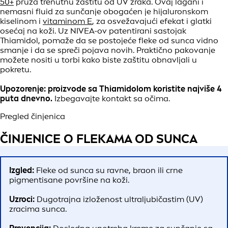
50+
pruža trenutnu zaštitu od UV zraka. Ovaj lagani i
nemasni fluid za sunčanje obogaćen je hijaluronskom
kiselinom i
vitaminom E
, za osvežavajući efekat i glatki
osećaj na koži. Uz NIVEA-ov patentirani sastojak
Thiamidol, pomaže da se postojeće fleke od sunca vidno
smanje i da se spreči pojava novih. Praktično pakovanje
možete nositi u torbi kako biste zaštitu obnavljali u
pokretu.
Upozorenje:
proizvode sa Thiamidolom koristite najviše 4
puta dnevno.
Izbegavajte kontakt sa očima.
Pregled činjenica
ČINJENICE O FLEKAMA OD SUNCA
Izgled:
Fleke od sunca su ravne, braon ili crne
pigmentisane površine na koži.
Uzroci:
Dugotrajna izloženost ultraljubičastim (UV)
zracima sunca.