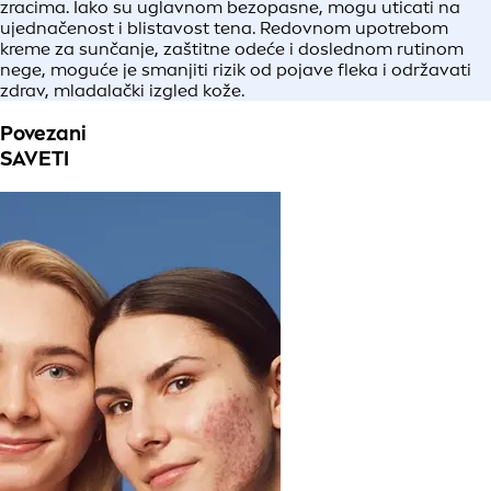
zracima. Iako su uglavnom bezopasne, mogu uticati na
ujednačenost i blistavost tena. Redovnom upotrebom
kreme za sunčanje, zaštitne odeće i doslednom rutinom
nege, moguće je smanjiti rizik od pojave fleka i održavati
zdrav, mladalački izgled kože.
Povezani
SAVETI