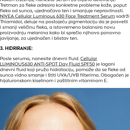
Tretman za fleke adresira konkretne probleme kože, poput
fleka od sunca, ujednačava ten i smanjuje nepravilnosti.
NIVEA Cellular Luminous 630 Face Treatment Serum
sadrži
Thiamidol, deluje na postojeću pigmentaciju da je posvetli
i smanji veličinu fleka, a istovremeno balansira novu
proizvodnju melanina kako bi sprečio njihovo ponovno
javljanje, za ujednačen i blistav ten.
3. HIDRIRANJE:
Posle seruma, nanesite dnevni fluid.
Cellular
LUMINOUS630 ANTI-SPOT Day Fluid SPF50
je lagani
dnevni fluid koji pruža hidrataciju, pomaže da se fleke od
sunca vidno smanje i štiti UVA/UVB filterima. Obogaćen je
hijaluronskom kiselinom i zaštitnim vitaminom E.