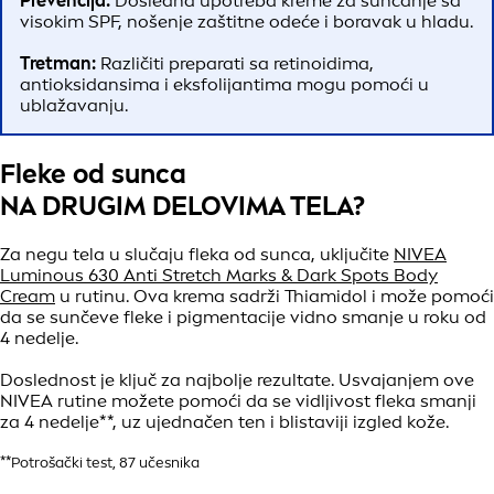
Prevencija:
Dosledna upotreba kreme za sunčanje sa
visokim SPF, nošenje zaštitne odeće i boravak u hladu.
Tretman:
Različiti preparati sa retinoidima,
antioksidansima i eksfolijantima mogu pomoći u
ublažavanju.
Fleke od sunca
NA DRUGIM DELOVIMA TELA?
Za negu tela u slučaju fleka od sunca, uključite
NIVEA
Luminous 630 Anti Stretch Marks & Dark Spots Body
Cream
u rutinu. Ova krema sadrži Thiamidol i može pomoći
da se sunčeve fleke i pigmentacije vidno smanje u roku od
4 nedelje.
Doslednost je ključ za najbolje rezultate. Usvajanjem ove
NIVEA rutine možete pomoći da se vidljivost fleka smanji
za 4 nedelje**, uz ujednačen ten i blistaviji izgled kože.
**Potrošački test, 87 učesnika