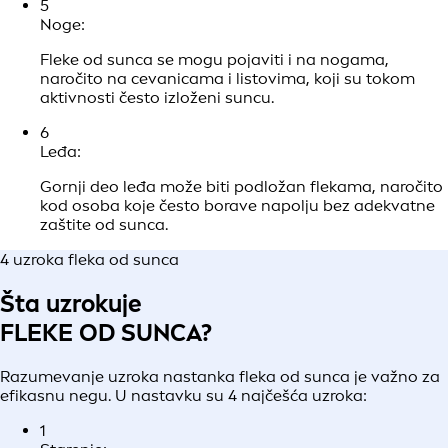
5
Noge:
Fleke od sunca se mogu pojaviti i na nogama,
naročito na cevanicama i listovima, koji su tokom
aktivnosti često izloženi suncu.
6
Leđa:
Gornji deo leđa može biti podložan flekama, naročito
kod osoba koje često borave napolju bez adekvatne
zaštite od sunca.
4 uzroka fleka od sunca
Šta uzrokuje
FLEKE OD SUNCA?
Razumevanje uzroka nastanka fleka od sunca je važno za
efikasnu negu. U nastavku su 4 najčešća uzroka:
1