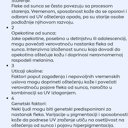
Starenje:
Fleke od sunca se često povezuju sa procesom
starenja. Vremenom, sposobnost kože da se oporavi i
odbrani od UV oštećenja opada, pa su starije osobe
podložnije njihovom razvoju.
2
Opekotine od sunca:
Jake opekotine, posebno u detinjstvu ili adolescenciji,
mogu povećati verovatnoću nastanka fleka od
sunca. Intenzivna izloženost suncu koja dovodi do
opekotina oštećuje kožu i doprinosi neravnomernoj
raspodeli melanina.
3
Uticaji okoline:
Faktori poput zagađenja i nepovoljnih vremenskih
uslova mogu doprineti oštećenju kože i povećati
verovatnoću pojave fleka od sunca, naročito u
kombinaciji sa UV izlaganjem.
4
Genetski faktori:
Neki ljudi mogu biti genetski predisponirani za
nastanak fleka. Varijacije u pigmentaciji i sposobnosti
kože da podnese UV zračenje utiču na osetljivost na
oštećenja od sunca i pojavu hiperpigmentacija.