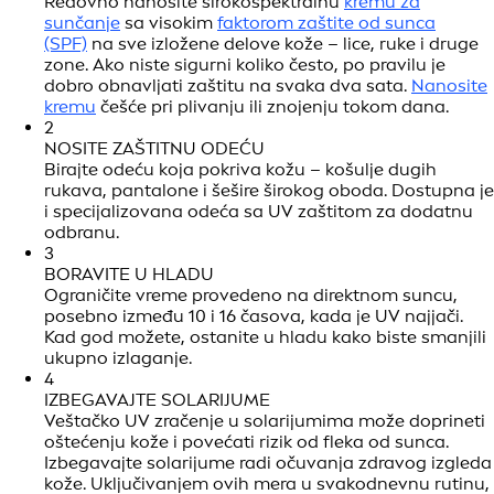
Redovno nanosite širokospektralnu
kremu za
sunčanje
sa visokim
faktorom zaštite od sunca
(SPF)
na sve izložene delove kože – lice, ruke i druge
zone. Ako niste sigurni koliko često, po pravilu je
dobro obnavljati zaštitu na svaka dva sata.
Nanosite
kremu
češće pri plivanju ili znojenju tokom dana.
2
NOSITE ZAŠTITNU ODEĆU
Birajte odeću koja pokriva kožu – košulje dugih
rukava, pantalone i šešire širokog oboda. Dostupna je
i specijalizovana odeća sa UV zaštitom za dodatnu
odbranu.
3
BORAVITE U HLADU
Ograničite vreme provedeno na direktnom suncu,
posebno između 10 i 16 časova, kada je UV najjači.
Kad god možete, ostanite u hladu kako biste smanjili
ukupno izlaganje.
4
IZBEGAVAJTE SOLARIJUME
Veštačko UV zračenje u solarijumima može doprineti
oštećenju kože i povećati rizik od fleka od sunca.
Izbegavajte solarijume radi očuvanja zdravog izgleda
kože. Uključivanjem ovih mera u svakodnevnu rutinu,