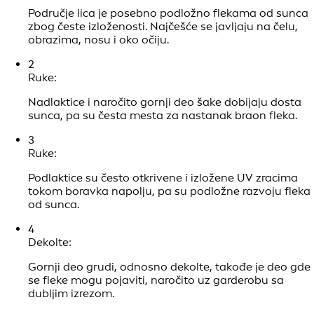
Područje lica je posebno podložno flekama od sunca
zbog česte izloženosti. Najčešće se javljaju na čelu,
obrazima, nosu i oko očiju.
2
Ruke:
Nadlaktice i naročito gornji deo šake dobijaju dosta
sunca, pa su česta mesta za nastanak braon fleka.
3
Ruke:
Podlaktice su često otkrivene i izložene UV zracima
tokom boravka napolju, pa su podložne razvoju fleka
od sunca.
4
Dekolte:
Gornji deo grudi, odnosno dekolte, takođe je deo gde
se fleke mogu pojaviti, naročito uz garderobu sa
dubljim izrezom.