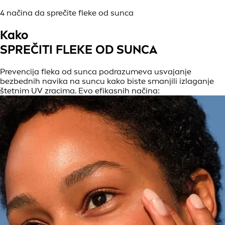
4 načina da sprečite fleke od sunca
Kako
SPREČITI FLEKE OD SUNCA
Prevencija fleka od sunca podrazumeva usvajanje
bezbednih navika na suncu kako biste smanjili izlaganje
štetnim UV zracima. Evo efikasnih načina: