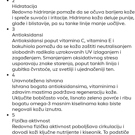
2
Hidratacija
Redovno hidriranje pomaže da se očuva barijera kože
i spreče suvoća i iritacije. Hidrirana koža deluje punije,
glađe i blistavije, pa su tanke linije manje uočljive.
3
Antioksidansi
Antioksidansi poput vitamina C, vitamina E i
bakuhiola pomažu da se koža zaštiti neutralisanjem
slobodnih radikala uzrokovanih UV izlaganjem i
zagađenjem. Smanjenjem oksidativnog stresa
usporavaju znake starenja, poput tankih linija i
gubitka čvrstoće, uz svetliji i ujednačeniji ten.
4
Uravnotežena ishrana
Ishrana bogata antioksidansima, vitaminima i
zdravim mastima podržava regeneraciju kože.
Uključite bobičasto voće, lisnato zeleno povrće i ribu
bogatu omega‑3 masnim kiselinama kako biste
negovali kožu iznutra.
5
Fizička aktivnost
Redovna fizička aktivnost poboljšava cirkulaciju i
dovodi koži ključne nutrijente i kiseonik. To podstiče