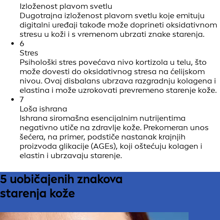
Izloženost plavom svetlu
Dugotrajna izloženost plavom svetlu koje emituju
digitalni uređaji takođe može doprineti oksidativnom
stresu u koži i s vremenom ubrzati znake starenja.
6
Stres
Psihološki stres povećava nivo kortizola u telu, što
može dovesti do oksidativnog stresa na ćelijskom
nivou. Ovaj disbalans ubrzava razgradnju kolagena i
elastina i može uzrokovati prevremeno starenje kože.
7
Loša ishrana
Ishrana siromašna esencijalnim nutrijentima
negativno utiče na zdravlje kože. Prekomeran unos
šećera, na primer, podstiče nastanak krajnjih
proizvoda glikacije (AGEs), koji oštećuju kolagen i
elastin i ubrzavaju starenje.
5 uobičajenih znakova
starenja kože