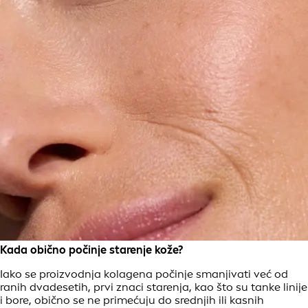
Kada obično počinje starenje kože?
Iako se proizvodnja kolagena počinje smanjivati već od
ranih dvadesetih, prvi znaci starenja, kao što su tanke linije
i bore, obično se ne primećuju do srednjih ili kasnih