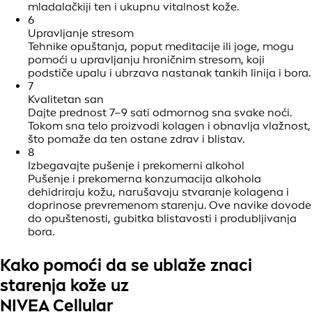
mladalačkiji ten i ukupnu vitalnost kože.
6
Upravljanje stresom
Tehnike opuštanja, poput meditacije ili joge, mogu
pomoći u upravljanju hroničnim stresom, koji
podstiče upalu i ubrzava nastanak tankih linija i bora.
7
Kvalitetan san
Dajte prednost 7–9 sati odmornog sna svake noći.
Tokom sna telo proizvodi kolagen i obnavlja vlažnost,
što pomaže da ten ostane zdrav i blistav.
8
Izbegavajte pušenje i prekomerni alkohol
Pušenje i prekomerna konzumacija alkohola
dehidriraju kožu, narušavaju stvaranje kolagena i
doprinose prevremenom starenju. Ove navike dovode
do opuštenosti, gubitka blistavosti i produbljivanja
bora.
Kako pomoći da se ublaže znaci
starenja kože uz
NIVEA Cellular