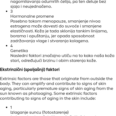
nagomilavanja odumrlih ćelija, pa ten deluje bez
sjaja i neujednačeno.
3
Hormonalne promene
Posebno tokom menopauze, smanjenje nivoa
estrogena može dovesti do suvoće i smanjene
elastičnosti. Koža je tada sklonija tankim linijama,
borama i opuštanju, jer opada sposobnost
zadržavanja vlage i stvaranja kolagena.
4
Genetika
Nasledni faktori značajno utiču na to kako naša koža
stari, određujući brzinu i obim starenja kože.
Ekstrinzični (spoljašnji) faktori
Extrinsic factors are those that originate from outside the
body. They can amplify and contribute to signs of skin
aging, particularly premature signs of skin aging from the
sun known as photoaging. Some extrinsic factors
contributing to signs of aging in the skin include:
1
Izlaganje suncu (fotostarenje)