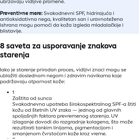
ubrzavaju vidljive promene.
Preventivne mere:
Svakodnevni SPF, hidrirajuća i
antioksidativna nega, kvalitetan san i uravnotežena
ishrana mogu pomoći da koža izgleda mladalačkije i
blistavije.
8 saveta za usporavanje znakova
starenja
Iako je starenje prirodan proces, vidljivi znaci mogu se
ublažiti doslednom negom i zdravim navikama koje
podržavaju otpornost kože:
1
Zaštita od sunca
Svakodnevna upotreba širokospektralnog SPF-a štiti
kožu od štetnih UV zraka — jednog od glavnih
spoljašnjih faktora prevremenog starenja. UV
izlaganje dovodi do razgradnje kolagena, što može
rezultirati tankim linijama, pigmentacijom i
smanjenom čvrstoćom kože kroz vreme.