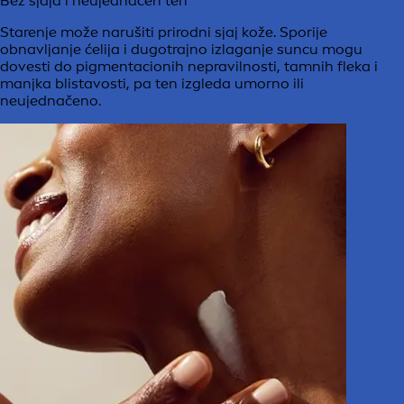
Bez sjaja i neujednačen ten
Starenje može narušiti prirodni sjaj kože. Sporije
obnavljanje ćelija i dugotrajno izlaganje suncu mogu
dovesti do pigmentacionih nepravilnosti, tamnih fleka i
manjka blistavosti, pa ten izgleda umorno ili
neujednačeno.