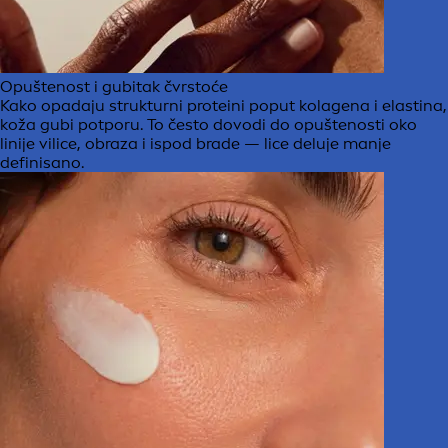
Opuštenost i gubitak čvrstoće
Kako opadaju strukturni proteini poput kolagena i elastina,
koža gubi potporu. To često dovodi do opuštenosti oko
linije vilice, obraza i ispod brade — lice deluje manje
definisano.