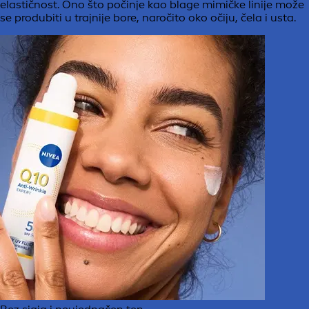
elastičnost. Ono što počinje kao blage mimičke linije može
se produbiti u trajnije bore, naročito oko očiju, čela i usta.