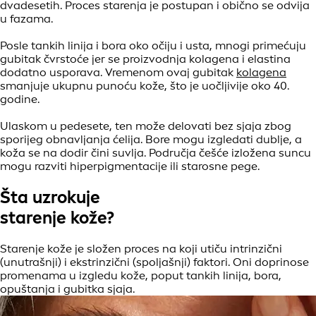
dvadesetih. Proces starenja je postupan i obično se odvija
u fazama.
Posle tankih linija i bora oko očiju i usta, mnogi primećuju
gubitak čvrstoće jer se proizvodnja kolagena i elastina
dodatno usporava. Vremenom ovaj gubitak
kolagena
smanjuje ukupnu punoću kože, što je uočljivije oko 40.
godine.
Ulaskom u pedesete, ten može delovati bez sjaja zbog
sporijeg obnavljanja ćelija. Bore mogu izgledati dublje, a
koža se na dodir čini suvlja. Područja češće izložena suncu
mogu razviti hiperpigmentacije ili starosne pege.
Šta uzrokuje
starenje kože?
Starenje kože je složen proces na koji utiču intrinzični
(unutrašnji) i ekstrinzični (spoljašnji) faktori. Oni doprinose
promenama u izgledu kože, poput tankih linija, bora,
opuštanja i gubitka sjaja.