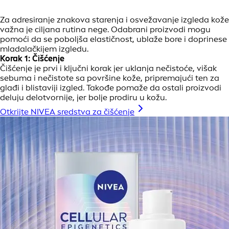
Za adresiranje znakova starenja i osvežavanje izgleda kože
važna je ciljana rutina nege. Odabrani proizvodi mogu
pomoći da se poboljša elastičnost, ublaže bore i doprinese
mladalačkijem izgledu.
Korak 1: Čišćenje
Čišćenje je prvi i ključni korak jer uklanja nečistoće, višak
sebuma i nečistote sa površine kože, pripremajući ten za
glađi i blistaviji izgled. Takođe pomaže da ostali proizvodi
deluju delotvornije, jer bolje prodiru u kožu.
Otkrijte NIVEA sredstva za čišćenje