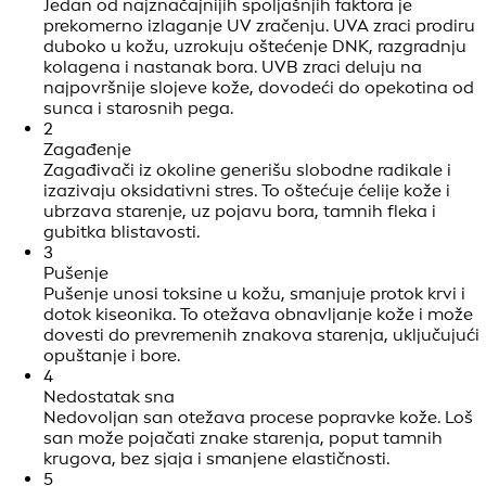
Jedan od najznačajnijih spoljašnjih faktora je
prekomerno izlaganje UV zračenju. UVA zraci prodiru
duboko u kožu, uzrokuju oštećenje DNK, razgradnju
kolagena i nastanak bora. UVB zraci deluju na
najpovršnije slojeve kože, dovodeći do opekotina od
sunca i starosnih pega.
2
Zagađenje
Zagađivači iz okoline generišu slobodne radikale i
izazivaju oksidativni stres. To oštećuje ćelije kože i
ubrzava starenje, uz pojavu bora, tamnih fleka i
gubitka blistavosti.
3
Pušenje
Pušenje unosi toksine u kožu, smanjuje protok krvi i
dotok kiseonika. To otežava obnavljanje kože i može
dovesti do prevremenih znakova starenja, uključujući
opuštanje i bore.
4
Nedostatak sna
Nedovoljan san otežava procese popravke kože. Loš
san može pojačati znake starenja, poput tamnih
krugova, bez sjaja i smanjene elastičnosti.
5