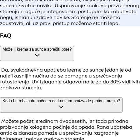
suncu i životne navike. Usporavanje znakova prevremenog
starenja moguće je integrisanim pristupom koji obuhvata
negu, ishranu i zdrave navike. Starenje ne možemo
zaustaviti, ali uz pravi pristup možemo stariti lepo.
FAQ
Može li krema za sunce sprečiti bore?
Da, svakodnevna upotreba kreme za sunce jedan je od
najefikasnijih načina da se pomogne u sprečavanju
fotostarenja
. UV izlaganje odgovorno je za do 80% vidljivih
znakova starenja.
Kada bi trebalo da počnem da koristim proizvode protiv starenja?
Možete početi sredinom dvadesetih, jer tada prirodna
proizvodnja kolagena počinje da opada. Rana upotreba
antioksidanasa pomaže u sprečavanju razgradnje
kolagena i pojave znakova starenja.