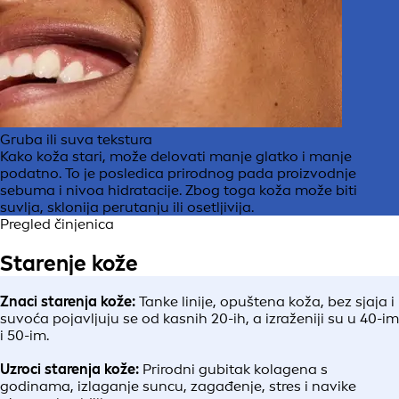
Gruba ili suva tekstura
Kako koža stari, može delovati manje glatko i manje
podatno. To je posledica prirodnog pada proizvodnje
sebuma i nivoa hidratacije. Zbog toga koža može biti
suvlja, sklonija perutanju ili osetljivija.
Pregled činjenica
Starenje kože
Znaci starenja kože:
Tanke linije, opuštena koža, bez sjaja i
suvoća pojavljuju se od kasnih 20-ih, a izraženiji su u 40-im
i 50-im.
Uzroci starenja kože:
Prirodni gubitak kolagena s
godinama, izlaganje suncu, zagađenje, stres i navike