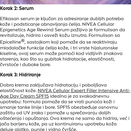
Korak 2: Serum
Efikasan serum je ključan za adresiranje dubljih potreba
kože i podsticanje obnavljanja ćelija. NIVEA Cellular
Epigenetics Age Rewind Serum pažljivo je formulisan da
revitalizuje, hidrira i osveži kožu iznutra. Formulisan sa
®
Epicelline
, sastojkom koji pomaže da se reaktiviraju
mladalačke funkcije ćelija kože, i tri vrste hijaluronske
kiseline, ovaj serum može pomoći kod vidljivih znakova
starenja, kao što su gubitak hidratacije, elastičnosti,
čvrstoće i duboke bore.
Korak 3: Hidriranje
Dobra krema zaključava hidrataciju i poboljšava
elastičnost kože.
NIVEA Cellular Expert Filler Intensive Anti-
Age Day Cream SPF15
idealna je za svakodnevnu
upotrebu: formula pomaže da se vrati punoća koži i
smanje tanke linije i bore. SPF15 obezbeđuje osnovnu
zaštitu od UV zraka i pomaže u sprečavanju daljih
oštećenja i opuštanja. Ova krema ne samo da hidrira, već i
jača barijeru kože, pa uz kontinuiranu upotrebu koža
deluje glatko, punije i vidno čvršće.