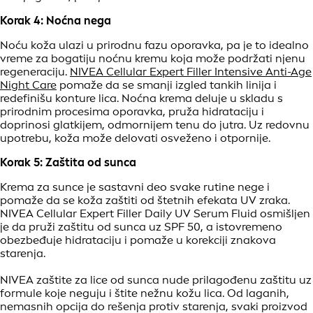
Korak 4: Noćna nega
Noću koža ulazi u prirodnu fazu oporavka, pa je to idealno
vreme za bogatiju noćnu kremu koja može podržati njenu
regeneraciju.
NIVEA Cellular Expert Filler Intensive Anti-Age
Night Care
pomaže da se smanji izgled tankih linija i
redefinišu konture lica. Noćna krema deluje u skladu s
prirodnim procesima oporavka, pruža hidrataciju i
doprinosi glatkijem, odmornijem tenu do jutra. Uz redovnu
upotrebu, koža može delovati osveženo i otpornije.
Korak 5: Zaštita od sunca
Krema za sunce je sastavni deo svake rutine nege i
pomaže da se koža zaštiti od štetnih efekata UV zraka.
NIVEA Cellular Expert Filler Daily UV Serum Fluid osmišljen
je da pruži zaštitu od sunca uz SPF 50, a istovremeno
obezbeđuje hidrataciju i pomaže u korekciji znakova
starenja.
NIVEA zaštite za lice od sunca nude prilagođenu zaštitu uz
formule koje neguju i štite nežnu kožu lica. Od laganih,
nemasnih opcija do rešenja protiv starenja, svaki proizvod