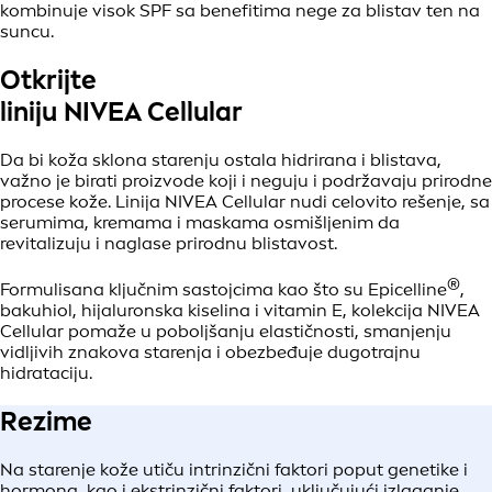
kombinuje visok SPF sa benefitima nege za blistav ten na
suncu.
Otkrijte
liniju NIVEA Cellular
Da bi koža sklona starenju ostala hidrirana i blistava,
važno je birati proizvode koji i neguju i podržavaju prirodne
procese kože. Linija NIVEA Cellular nudi celovito rešenje, sa
serumima, kremama i maskama osmišljenim da
revitalizuju i naglase prirodnu blistavost.
®
Formulisana ključnim sastojcima kao što su Epicelline
,
bakuhiol, hijaluronska kiselina i vitamin E, kolekcija NIVEA
Cellular pomaže u poboljšanju elastičnosti, smanjenju
vidljivih znakova starenja i obezbeđuje dugotrajnu
hidrataciju.
Rezime
Na starenje kože utiču intrinzični faktori poput genetike i
hormona, kao i ekstrinzični faktori, uključujući izlaganje