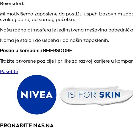
Beiersdorf.
Mi motivišemo zaposlene da postižu uspeh izazovnim zada
svakog dana, od samog početka.
Naša radna atmosfera je jedinstvena mešavina pobedničkog
Nama je stalo i do uspeha i do naših zaposlenih.
Posao u kompaniji BEIERSDORF
Tražite otvorene pozicije i prilike za razvoj karijere u kompan
Posetite
PRONAĐITE NAS NA