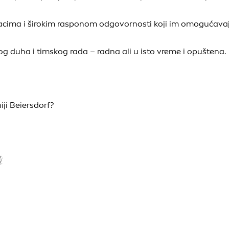
cima i širokim rasponom odgovornosti koji im omogućava
 duha i timskog rada – radna ali u isto vreme i opuštena.
iji Beiersdorf?