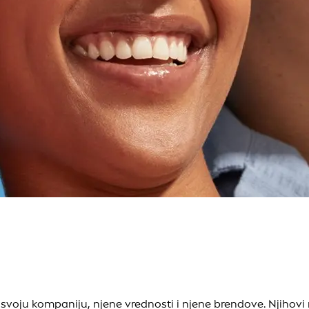
 svoju kompaniju, njene vrednosti i njene brendove. Njihovi 