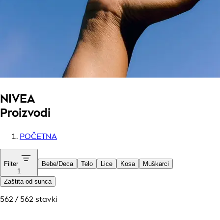
NIVEA
Proizvodi
POČETNA
Filter
Bebe/Deca
Telo
Lice
Kosa
Muškarci
1
Zaštita od sunca
562 / 562 stavki