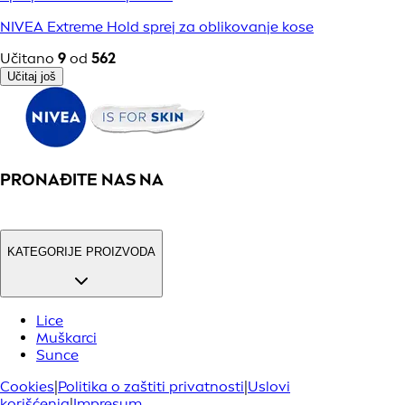
NIVEA Extreme Hold sprej za oblikovanje kose
Učitano
9
od
562
Učitaj još
PRONAĐITE NAS NA
KATEGORIJE PROIZVODA
Lice
Muškarci
Sunce
Cookies
|
Politika o zaštiti privatnosti
|
Uslovi
korišćenja
|
Impresum